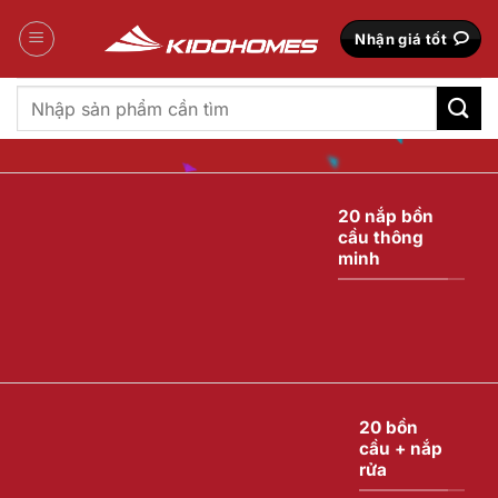
Bỏ
qua
Nhận giá tốt
nội
dung
Tìm
kiếm:
20 nắp bồn
cầu thông
minh
20 bồn
cầu + nắp
rửa