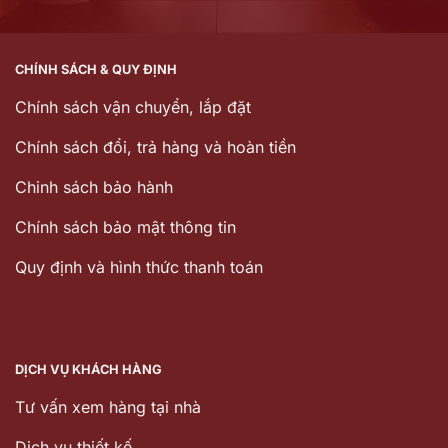
thể. Mục tiêu của việc lựa chọn combo không chỉ là
mua đủ sản phẩm mà còn đảm bảo sự đồng bộ về
CHÍNH SÁCH & QUY ĐỊNH
thiết kế, tối ưu công năng và phù hợp với tổng mức
đầu tư của công trình.
Chính sách vận chuyển, lắp đặt
Một bộ combo có thể bao gồm:
Chính sách đổi, trả hàng và hoàn tiền
Chinh sách bảo hành
Bồn cầu.
Lavabo.
Chính sách bảo mật thông tin
Vòi lavabo.
Quy định và hình thức thanh toán
Sen tắm hoặc sen cây.
Gương phòng tắm.
Tủ lavabo.
DỊCH VỤ KHÁCH HÀNG
Bộ phụ kiện phòng tắm.
Tư vấn xem hàng tại nhà
Thoát sàn, vòi xịt và các phụ kiện khác.
Dịch vụ thiết kế