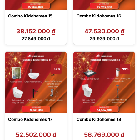
Combo Kidohomes 15
Combo Kidohomes 16
38.152.000
₫
47.530.000
₫
Giá
Giá
27.849.000
₫
29.939.000
₫
gốc
gốc
Giá
Giá
là:
là:
hiện
hiện
38.152.000 ₫.
47.530.000 ₫.
tại
tại
là:
là:
27.849.000 ₫.
29.939.000 ₫.
-42%
-39%
Combo Kidohomes 17
Combo Kidohomes 18
52.502.000
₫
56.769.000
₫