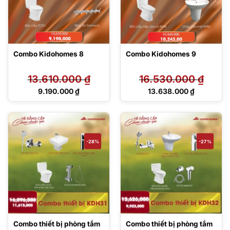
Combo Kidohomes 8
Combo Kidohomes 9
13.610.000
₫
16.530.000
₫
Giá
Giá
9.190.000
₫
13.638.000
₫
gốc
gốc
Giá
Giá
là:
là:
hiện
hiện
13.610.000 ₫.
16.530.000 ₫.
tại
tại
là:
là:
9.190.000 ₫.
13.638.000 ₫.
-28%
-27%
Combo thiết bị phòng tắm
Combo thiết bị phòng tắm