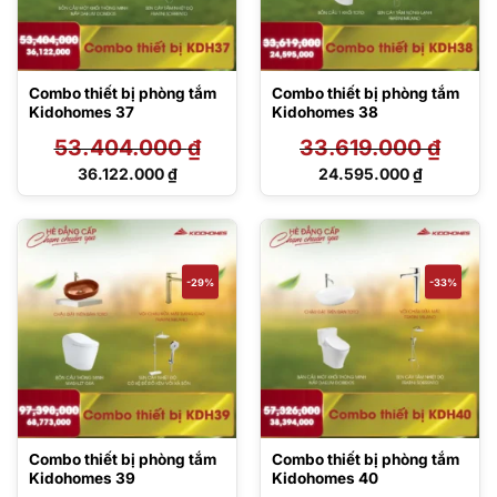
Combo thiết bị phòng tắm
Combo thiết bị phòng tắm
Kidohomes 37
Kidohomes 38
53.404.000
₫
33.619.000
₫
Giá
Giá
36.122.000
₫
24.595.000
₫
gốc
gốc
Giá
Giá
là:
là:
hiện
hiện
53.404.000 ₫.
33.619.000 ₫.
tại
tại
là:
là:
36.122.000 ₫.
24.595.000 ₫.
-29%
-33%
Combo thiết bị phòng tắm
Combo thiết bị phòng tắm
Kidohomes 39
Kidohomes 40