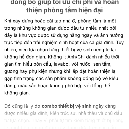
đồng bộ giúp tối ưu chi phí và hoàn
47.166.000 ₫.
151.669.000 ₫.
thiện phòng tắm hiện đại
Khi xây dựng hoặc cải tạo nhà ở, phòng tắm là một
trong những không gian được đầu tư nhiều nhất bởi
đây là khu vực được sử dụng hằng ngày và ảnh hưởng
trực tiếp đến trải nghiệm sinh hoạt của cả gia đình. Tuy
nhiên, việc lựa chọn từng thiết bị vệ sinh riêng lẻ lại
không hề đơn giản. Không ít Anh/Chị dành nhiều thời
gian tìm hiểu bồn cầu, lavabo, vòi nước, sen tắm,
gương hay phụ kiện nhưng khi lắp đặt hoàn thiện lại
gặp tình trạng các sản phẩm không đồng bộ về kiểu
dáng, màu sắc hoặc không phù hợp với tổng thể
không gian.
Đó cũng là lý do
combo thiết bị vệ sinh
ngày càng
được nhiều gia đình, kiến trúc sư, nhà thầu và chủ đầu
tư lựa chọn. Thay vì phải tự tìm kiếm từng thiết bị riêng
lẻ, một bộ combo được xây dựng dựa trên nhu cầu