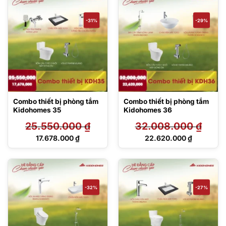
là:
là:
15.632.000 ₫.
15.632.000 ₫.
-31%
-29%
Combo thiết bị phòng tắm
Combo thiết bị phòng tắm
Kidohomes 35
Kidohomes 36
25.550.000
₫
32.008.000
₫
Giá
Giá
17.678.000
₫
22.620.000
₫
gốc
gốc
Giá
Giá
là:
là:
hiện
hiện
25.550.000 ₫.
32.008.000 ₫.
tại
tại
là:
là:
17.678.000 ₫.
22.620.000 ₫.
-32%
-27%