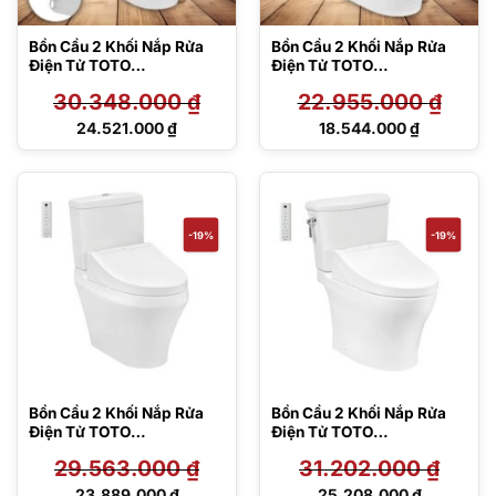
Bồn Cầu 2 Khối Nắp Rửa
Bồn Cầu 2 Khối Nắp Rửa
Điện Tử TOTO
Điện Tử TOTO
CS945PDW14#XW
CS945PDW16#XW
30.348.000
₫
22.955.000
₫
Giá
Giá
24.521.000
₫
18.544.000
₫
gốc
gốc
Giá
Giá
là:
là:
hiện
hiện
30.348.000 ₫.
22.955.000 ₫.
tại
tại
là:
là:
24.521.000 ₫.
18.544.000 ₫.
-19%
-19%
Bồn Cầu 2 Khối Nắp Rửa
Bồn Cầu 2 Khối Nắp Rửa
Điện Tử TOTO
Điện Tử TOTO
CS948CDW15#XW
CS986CGW15#XW
29.563.000
₫
31.202.000
₫
Giá
Giá
23.889.000
₫
25.208.000
₫