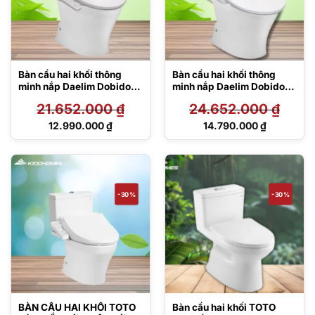
Bàn cầu hai khối thông
Bàn cầu hai khối thông
minh nắp Daelim Dobidos
minh nắp Daelim Dobidos
CS326DT10/DB5500
CS326DT10/DB5600
21.652.000
₫
24.652.000
₫
Giá
Giá
12.990.000
₫
14.790.000
₫
gốc
gốc
Giá
Giá
là:
là:
hiện
hiện
21.652.000 ₫.
24.652.000 ₫.
tại
tại
là:
là:
12.990.000 ₫.
14.790.000 ₫.
-30%
-30%
BÀN CẦU HAI KHỐI TOTO
Bàn cầu hai khối TOTO