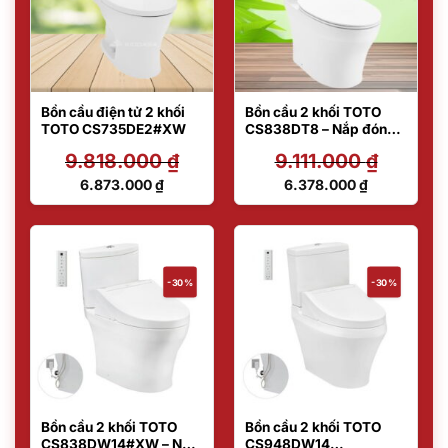
Bồn cầu điện tử 2 khối
Bồn cầu 2 khối TOTO
TOTO CS735DE2#XW
CS838DT8 – Nắp đóng
êm
9.818.000
₫
9.111.000
₫
Giá
Giá
6.873.000
₫
6.378.000
₫
gốc
gốc
Giá
Giá
là:
là:
hiện
hiện
9.818.000 ₫.
9.111.000 ₫.
tại
tại
là:
là:
6.873.000 ₫.
6.378.000 ₫.
-30%
-30%
Bồn cầu 2 khối TOTO
Bồn cầu 2 khối TOTO
CS838DW14#XW – Nắp
CS948DW14