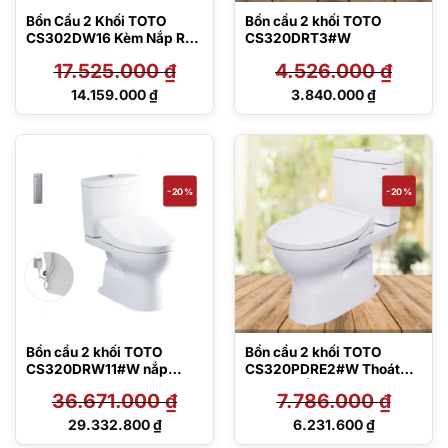
Bồn Cầu 2 Khối TOTO
Bồn cầu 2 khối TOTO
CS302DW16 Kèm Nắp Rửa
CS320DRT3#W
Điện Tử
17.525.000
₫
4.526.000
₫
Giá
Giá
14.159.000
₫
3.840.000
₫
gốc
gốc
Giá
Giá
là:
là:
hiện
hiện
17.525.000 ₫.
4.526.000 ₫.
tại
tại
là:
là:
14.159.000 ₫.
3.840.000 ₫.
-20%
-20%
Bồn cầu 2 khối TOTO
Bồn cầu 2 khối TOTO
CS320DRW11#W nắp
CS320PDRE2#W Thoát
Washlet
ngang, nắp rửa cơ
36.671.000
₫
7.786.000
₫
Ecowasher
Giá
Giá
29.332.800
₫
6.231.600
₫
gốc
gốc
Giá
Giá