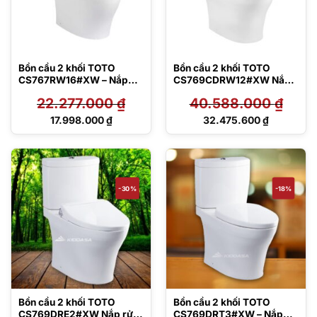
Bồn cầu 2 khối TOTO
Bồn cầu 2 khối TOTO
CS767RW16#XW – Nắp
CS769CDRW12#XW Nắp
rửa điện tử
rửa điện tử Washlet
22.277.000
₫
40.588.000
₫
Giá
Giá
17.998.000
₫
32.475.600
₫
gốc
gốc
Giá
Giá
là:
là:
hiện
hiện
22.277.000 ₫.
40.588.000 ₫.
tại
tại
là:
là:
17.998.000 ₫.
32.475.600 ₫.
-30%
-18%
Bồn cầu 2 khối TOTO
Bồn cầu 2 khối TOTO
CS769DRE2#XW Nắp rửa
CS769DRT3#XW – Nắp