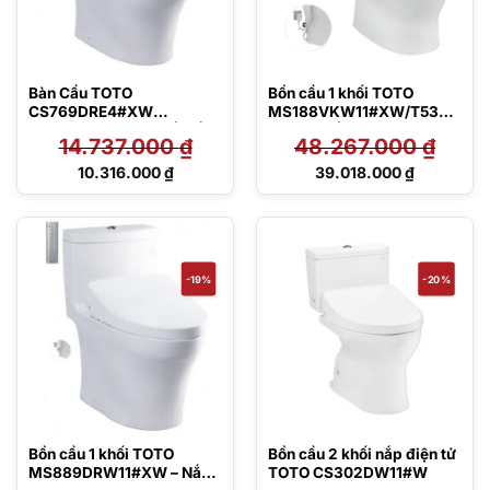
Bàn Cầu TOTO
Bồn cầu 1 khối TOTO
CS769DRE4#XW
MS188VKW11#XW/T53P1
(CS769DE4) Hai Khối Nắp
00VR – Nắp rửa điện tử
14.737.000
₫
48.267.000
₫
Cơ
Giá
Giá
10.316.000
₫
39.018.000
₫
gốc
gốc
Giá
Giá
là:
là:
hiện
hiện
14.737.000 ₫.
48.267.000 ₫.
tại
tại
là:
là:
10.316.000 ₫.
39.018.000 ₫.
-19%
-20%
Bồn cầu 1 khối TOTO
Bồn cầu 2 khối nắp điện tử
MS889DRW11#XW – Nắp
TOTO CS302DW11#W