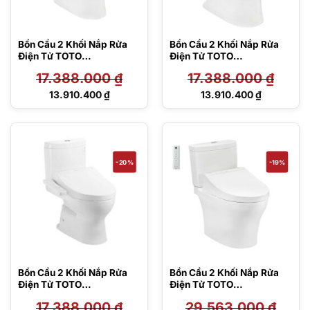
Bồn Cầu 2 Khối Nắp Rửa
Bồn Cầu 2 Khối Nắp Rửa
Điện Tử TOTO
Điện Tử TOTO
CS320DRW16#W
CS320PDRW16#W
17.388.000
₫
17.388.000
₫
Giá
Giá
13.910.400
₫
13.910.400
₫
gốc
gốc
Giá
Giá
là:
là:
hiện
hiện
17.388.000 ₫.
17.388.000 ₫.
tại
tại
là:
là:
13.910.400 ₫.
13.910.400 ₫.
-20%
-19%
Bồn Cầu 2 Khối Nắp Rửa
Bồn Cầu 2 Khối Nắp Rửa
Điện Tử TOTO
Điện Tử TOTO
CS325DRW16#W
CS769CDRW15#XW
17.388.000
₫
29.563.000
₫