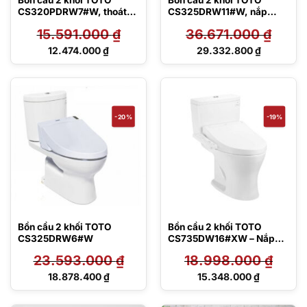
Bồn cầu 2 khối TOTO
Bồn cầu 2 khối TOTO
CS320PDRW7#W, thoát
CS325DRW11#W, nắp
ngang
Washlet
15.591.000
₫
36.671.000
₫
Giá
Giá
12.474.000
₫
29.332.800
₫
gốc
gốc
Giá
Giá
là:
là:
hiện
hiện
15.591.000 ₫.
36.671.000 ₫.
tại
tại
là:
là:
12.474.000 ₫.
29.332.800 ₫.
-20%
-19%
Bồn cầu 2 khối TOTO
Bồn cầu 2 khối TOTO
CS325DRW6#W
CS735DW16#XW – Nắp
rửa điện tử
23.593.000
₫
18.998.000
₫
Giá
Giá
18.878.400
₫
15.348.000
₫
gốc
gốc
Giá
Giá
là:
là:
hiện
hiện