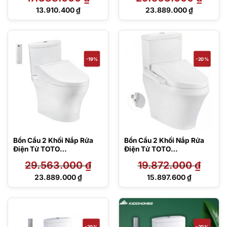
Giá
Giá
13.910.400
₫
23.889.000
₫
gốc
gốc
Giá
Giá
là:
là:
hiện
hiện
17.388.000 ₫.
29.563.000 ₫.
tại
tại
là:
là:
13.910.400 ₫.
23.889.000 ₫.
-19%
-20%
Bồn Cầu 2 Khối Nắp Rửa
Bồn Cầu 2 Khối Nắp Rửa
Điện Tử TOTO
Điện Tử TOTO
CS838CDW15#XW
CS945DNW16#XW
29.563.000
₫
19.872.000
₫
Giá
Giá
23.889.000
₫
15.897.600
₫
gốc
gốc
Giá
Giá
là:
là:
hiện
hiện
29.563.000 ₫.
19.872.000 ₫.
tại
tại
là:
là:
23.889.000 ₫.
15.897.600 ₫.
-20%
-20%