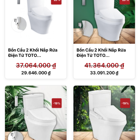
Bồn Cầu 2 Khối Nắp Rửa
Bồn Cầu 2 Khối Nắp Rửa
Điện Tử TOTO
Điện Tử TOTO
CS945PDW11#W
CS945PDW11#XW
37.064.000
₫
41.364.000
₫
Giá
Giá
29.646.000
₫
33.091.200
₫
gốc
gốc
Giá
Giá
là:
là:
hiện
hiện
37.064.000 ₫.
41.364.000 ₫.
tại
tại
là:
là:
29.646.000 ₫.
33.091.200 ₫.
-19%
-19%