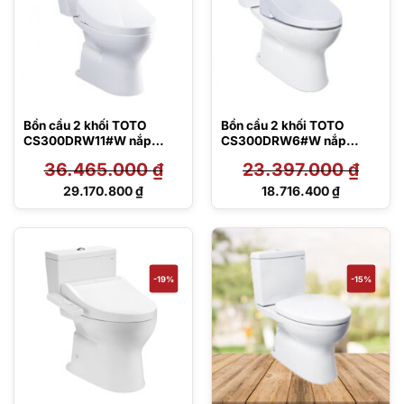
Bồn cầu 2 khối TOTO
Bồn cầu 2 khối TOTO
CS300DRW11#W nắp
CS300DRW6#W nắp
Washlet
Washlet
36.465.000
₫
23.397.000
₫
Giá
Giá
29.170.800
₫
18.716.400
₫
gốc
gốc
Giá
Giá
là:
là:
hiện
hiện
36.465.000 ₫.
23.397.000 ₫.
tại
tại
là:
là:
29.170.800 ₫.
18.716.400 ₫.
-19%
-15%