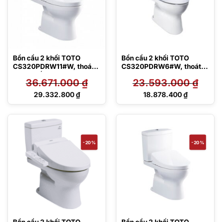
Bồn cầu 2 khối TOTO
Bồn cầu 2 khối TOTO
CS320PDRW11#W, thoát
CS320PDRW6#W, thoát
ngang nắp Washlet
ngang
36.671.000
₫
23.593.000
₫
Giá
Giá
29.332.800
₫
18.878.400
₫
gốc
gốc
Giá
Giá
là:
là:
hiện
hiện
36.671.000 ₫.
23.593.000 ₫.
tại
tại
là:
là:
29.332.800 ₫.
18.878.400 ₫.
-20%
-20%