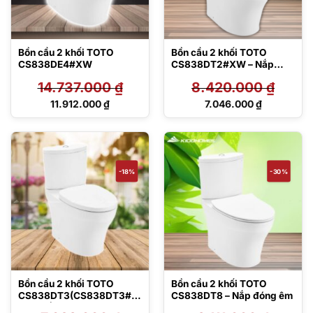
Bồn cầu 2 khối TOTO
Bồn cầu 2 khối TOTO
CS838DE4#XW
CS838DT2#XW – Nắp
đóng êm
14.737.000
₫
8.420.000
₫
Giá
Giá
11.912.000
₫
7.046.000
₫
gốc
gốc
Giá
Giá
là:
là:
hiện
hiện
14.737.000 ₫.
8.420.000 ₫.
tại
tại
là:
là:
11.912.000 ₫.
7.046.000 ₫.
-18%
-30%
Bồn cầu 2 khối TOTO
Bồn cầu 2 khối TOTO
CS838DT3(CS838DT3#X
CS838DT8 – Nắp đóng êm
W) – Nắp đóng êm