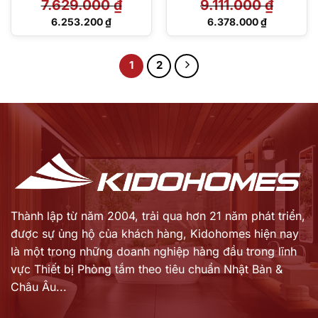
7.629.000
₫
9.111.000
₫
Giá
Giá
6.253.200
₫
6.378.000
₫
gốc
gốc
Giá
Giá
là:
là:
hiện
hiện
7.629.000 ₫.
9.111.000 ₫.
tại
tại
1
2
là:
là:
6.253.200 ₫.
6.378.000 ₫.
Thành lập từ năm 2004, trải qua hơn 21 năm phát triển,
được sự ủng hộ của khách hàng,
Kidohomes hiện nay
là một trong những doanh nghiệp hàng đầu trong lĩnh
vực Thiết bị Phòng tắm theo tiêu chuẩn Nhật Bản &
Châu Âu...