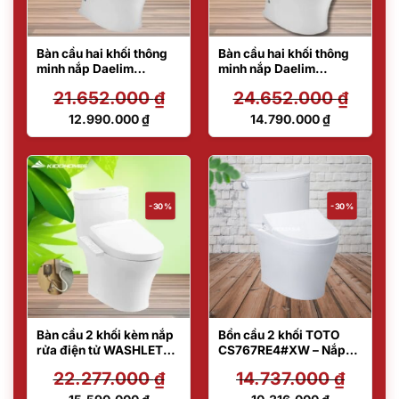
Bàn cầu hai khối thông
Bàn cầu hai khối thông
minh nắp Daelim
minh nắp Daelim
Dobidos
Dobidos
21.652.000
₫
24.652.000
₫
CS326DT10/DB5500
CS326DT10/DB5600
Giá
Giá
12.990.000
₫
14.790.000
₫
gốc
gốc
Giá
Giá
là:
là:
hiện
hiện
21.652.000 ₫.
24.652.000 ₫.
tại
tại
là:
là:
12.990.000 ₫.
14.790.000 ₫.
-30%
-30%
Bàn cầu 2 khối kèm nắp
Bồn cầu 2 khối TOTO
rửa điện tử WASHLET
CS767RE4#XW – Nắp
S2 TOTO
rửa lạnh
22.277.000
₫
14.737.000
₫
CS769DRW24#XW
Giá
Giá