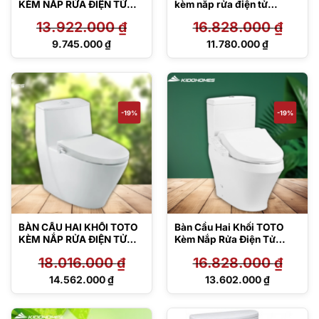
KÈM NẮP RỬA ĐIỆN TỬ
kèm nắp rửa điện tử
CS326DW18#XW
CS767RW18#XW
13.922.000
₫
16.828.000
₫
Giá
Giá
9.745.000
₫
11.780.000
₫
gốc
gốc
Giá
Giá
là:
là:
hiện
hiện
13.922.000 ₫.
16.828.000 ₫.
tại
tại
là:
là:
9.745.000 ₫.
11.780.000 ₫.
-19%
-19%
BÀN CẦU HAI KHỐI TOTO
Bàn Cầu Hai Khối TOTO
KÈM NẮP RỬA ĐIỆN TỬ
Kèm Nắp Rửa Điện Tử
CS945PDW18#XW
CS948DW18#XW
18.016.000
₫
16.828.000
₫
Giá
Giá
14.562.000
₫
13.602.000
₫
gốc
gốc
Giá
Giá
là:
là:
hiện
hiện
18.016.000 ₫.
16.828.000 ₫.
tại
tại