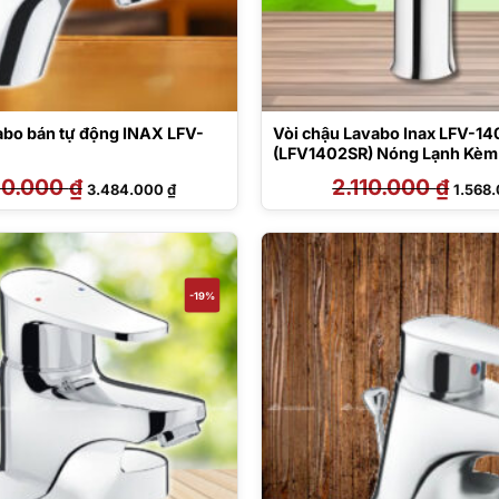
abo bán tự động INAX LFV-
Vòi chậu Lavabo Inax LFV-1
(LFV1402SR) Nóng Lạnh Kèm 
30.000
₫
Giá
Giá
2.110.000
₫
Giá
3.484.000
₫
1.568
gốc
hiện
gốc
là:
tại
là:
4.430.000 ₫.
là:
2.110.
3.484.000 ₫.
-19%