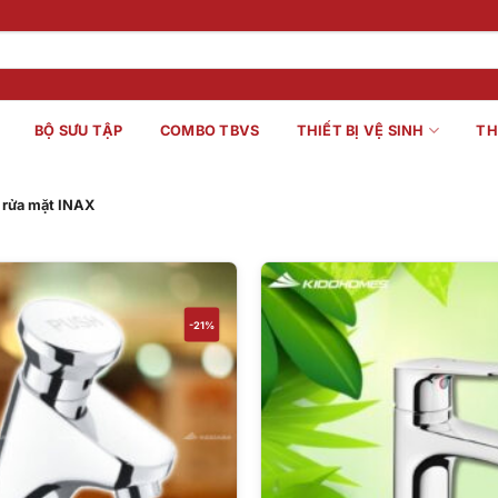
BỘ SƯU TẬP
COMBO TBVS
THIẾT BỊ VỆ SINH
TH
 rửa mặt INAX
-21%