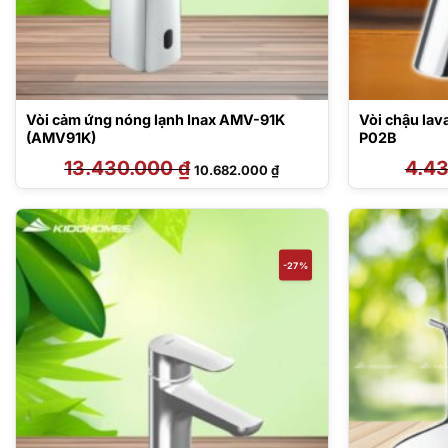
Vòi cảm ứng nóng lạnh Inax AMV-91K
Vòi chậu lav
(AMV91K)
P02B
13.430.000
₫
Giá
Giá
4.4
10.682.000
₫
gốc
hiện
là:
tại
13.430.000 ₫.
là:
10.682.000 ₫.
-27%