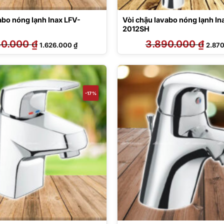
abo nóng lạnh Inax LFV-
Vòi chậu lavabo nóng lạnh In
2012SH
30.000
₫
Giá
Giá
3.890.000
₫
Giá
1.626.000
₫
2.87
gốc
hiện
gốc
là:
tại
là:
2.630.000 ₫.
là:
3.890
1.626.000 ₫.
-17%