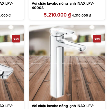
NAX LFV-
Vòi chậu lavabo nóng lạnh INAX LFV-
4000S
Giá
5.210.000
₫
Giá
Giá
0.000
₫
4.310.000
₫
hiện
gốc
hiện
tại
là:
tại
.000 ₫.
là:
5.210.000 ₫.
là:
2.720.000 ₫.
4.310.000 ₫
-25%
-20%
NAX LFV-
Vòi chậu lavabo nóng lạnh INAX LFV-