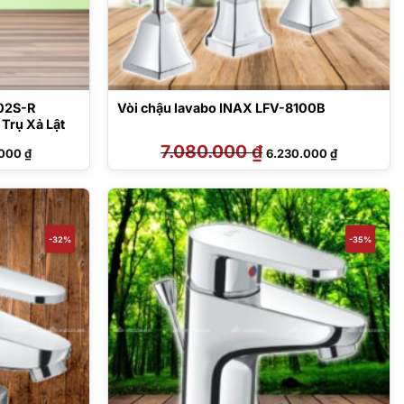
402S-R
Vòi chậu lavabo INAX LFV-8100B
Trụ Xả Lật
Giá
7.080.000
₫
Giá
Giá
.000
₫
6.230.000
₫
hiện
gốc
hiện
tại
là:
tại
000 ₫.
là:
7.080.000 ₫.
là:
1.568.000 ₫.
6.230.000 ₫
-32%
-35%