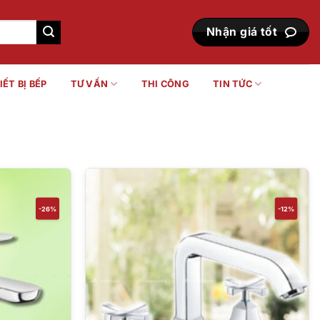
Nhận giá tốt
IẾT BỊ BẾP
TƯ VẤN
THI CÔNG
TIN TỨC
-26%
-12%