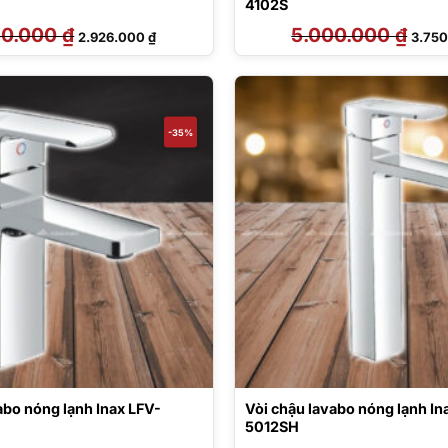
4102S
50.000
₫
Giá
Giá
5.000.000
₫
Giá
2.926.000
₫
3.75
gốc
hiện
gốc
là:
tại
là:
4.450.000 ₫.
là:
5.000
2.926.000 ₫.
-35%
abo nóng lạnh Inax LFV-
Vòi chậu lavabo nóng lạnh In
5012SH