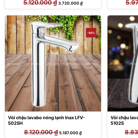
5.120.000
₫
Giá
Giá
5.9
3.720.000
₫
gốc
hiện
là:
tại
5.120.000 ₫.
là:
3.720.000 ₫.
-36%
Vòi chậu lavabo nóng lạnh Inax LFV-
Vòi chậu lav
502SH
5102S
8.120.000
₫
Giá
Giá
8.8
5.187.000
₫
gốc
hiện