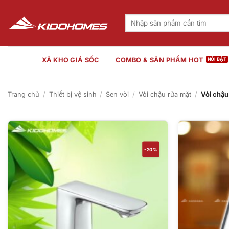
Bỏ
qua
Tìm
kiếm:
nội
dung
XẢ KHO GIÁ SỐC
COMBO & SẢN PHẨM HOT
Trang chủ
/
Thiết bị vệ sinh
/
Sen vòi
/
Vòi chậu rửa mặt
/
Vòi chậu
-20%