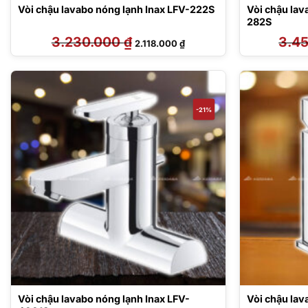
Vòi chậu lavabo nóng lạnh Inax LFV-222S
Vòi chậu lav
282S
3.230.000
₫
Giá
Giá
3.4
2.118.000
₫
gốc
hiện
là:
tại
3.230.000 ₫.
là:
2.118.000 ₫.
-21%
Vòi chậu lavabo nóng lạnh Inax LFV-
Vòi chậu lav