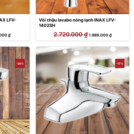
NAX LFV-
Vòi chậu lavabo nóng lạnh INAX LFV-
1402SH
Giá
2.720.000
₫
Giá
Giá
.000
₫
1.989.000
₫
hiện
gốc
hiện
tại
là:
tại
000 ₫.
là:
2.720.000 ₫.
là:
1.568.000 ₫.
1.989.000 ₫
-26%
-17%