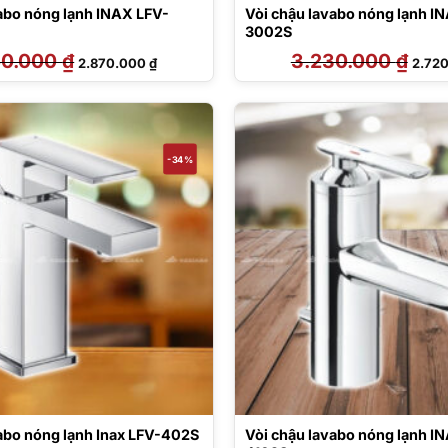
abo nóng lạnh INAX LFV-
Vòi chậu lavabo nóng lạnh I
3002S
50.000
₫
Giá
Giá
3.230.000
₫
Giá
2.870.000
₫
2.72
gốc
hiện
gốc
là:
tại
là:
3.450.000 ₫.
là:
3.230
2.870.000 ₫.
-34%
abo nóng lạnh Inax LFV-402S
Vòi chậu lavabo nóng lạnh I