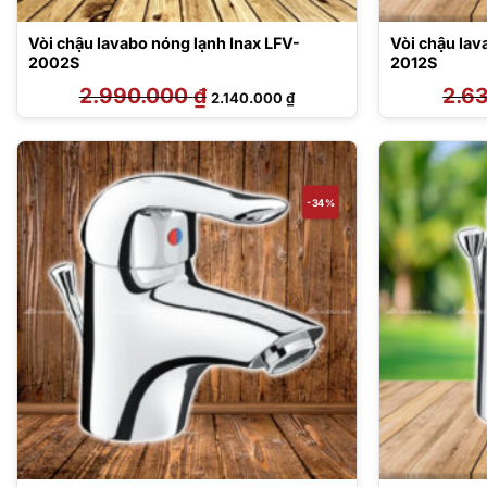
Vòi chậu lavabo nóng lạnh Inax LFV-
Vòi chậu lav
2002S
2012S
2.990.000
₫
Giá
Giá
2.6
2.140.000
₫
gốc
hiện
là:
tại
2.990.000 ₫.
là:
2.140.000 ₫.
-34%