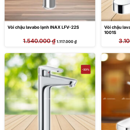
Vòi chậu lavabo lạnh INAX LFV-22S
Vòi chậu lav
1001S
1.540.000
₫
Giá
Giá
3.1
1.117.000
₫
gốc
hiện
là:
tại
1.540.000 ₫.
là:
1.117.000 ₫.
-33%