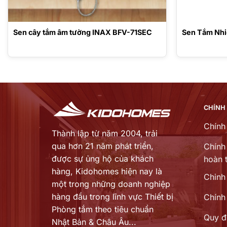
Sen cây tắm âm tường INAX BFV-71SEC
Sen Tắm Nhi
CHÍNH
Chính
Thành lập từ năm 2004, trải
qua hơn 21 năm phát triển,
Chính 
được sự ủng hộ của khách
hoàn t
hàng,
Kidohomes hiện nay là
Chinh
một trong những doanh nghiệp
hàng đầu trong lĩnh vực Thiết bị
Chính
Phòng tắm theo tiêu chuẩn
Quy đ
Nhật Bản & Châu Âu...