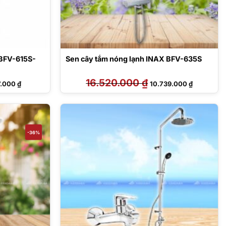
 BFV-615S-
Sen cây tắm nóng lạnh INAX BFV-635S
Giá
16.520.000
₫
Giá
Giá
7.000
₫
10.739.000
₫
hiện
gốc
hiện
tại
là:
tại
0.000 ₫.
là:
16.520.000 ₫.
là:
7.547.000 ₫.
10.739.000
-36%