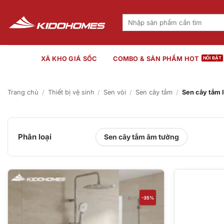
Bỏ
qua
Tìm
kiếm:
nội
dung
XẢ KHO GIÁ SỐC
COMBO & SẢN PHẨM HOT
Trang chủ
/
Thiết bị vệ sinh
/
Sen vòi
/
Sen cây tắm
/
Sen cây tắm 
Phân loại
Sen cây tắm âm tường
-35%