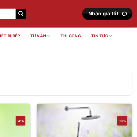
Nhận giá tốt
IẾT BỊ BẾP
TƯ VẤN
THI CÔNG
TIN TỨC
-41%
-35%