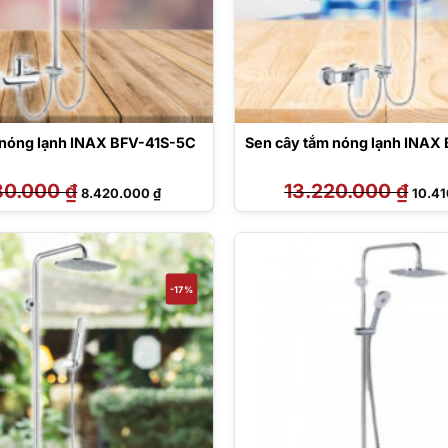
 nóng lạnh INAX BFV-41S-5C
Sen cây tắm nóng lạnh INAX
80.000
₫
Giá
Giá
13.220.000
₫
Giá
8.420.000
₫
10.4
gốc
hiện
gốc
là:
tại
là:
10.280.000 ₫.
là:
13.22
8.420.000 ₫.
-17%