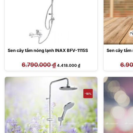
Sen cây tắm nóng lạnh INAX BFV-1115S
Sen cây tắm
6.790.000
₫
Giá
Giá
6.9
4.418.000
₫
gốc
hiện
là:
tại
6.790.000 ₫.
là:
4.418.000 ₫.
-18%