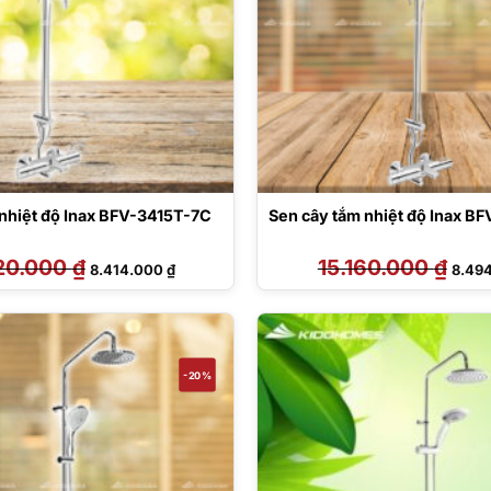
 nhiệt độ Inax BFV-3415T-7C
Sen cây tắm nhiệt độ Inax B
20.000
₫
Giá
Giá
15.160.000
₫
Giá
8.414.000
₫
8.49
gốc
hiện
gốc
là:
tại
là:
15.020.000 ₫.
là:
15.16
8.414.000 ₫.
-20%