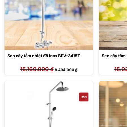
Sen cây tắm nhiệt độ Inax BFV-3415T
Sen cây tắm
15.160.000
₫
Giá
Giá
15.0
8.494.000
₫
gốc
hiện
là:
tại
15.160.000 ₫.
là:
8.494.000 ₫.
-35%