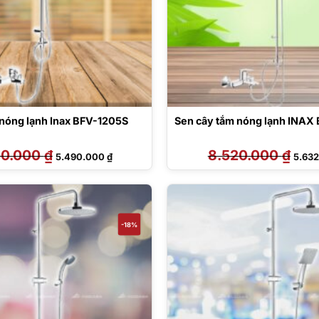
 nóng lạnh Inax BFV-1205S
Sen cây tắm nóng lạnh INAX
00.000
₫
Giá
Giá
8.520.000
₫
Giá
5.490.000
₫
5.63
gốc
hiện
gốc
là:
tại
là:
6.900.000 ₫.
là:
8.520
5.490.000 ₫.
-18%