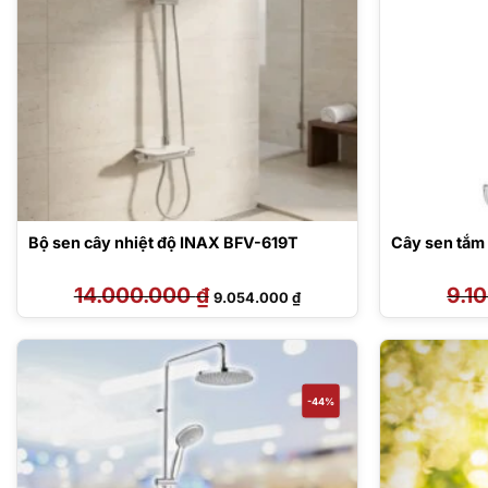
Bộ sen cây nhiệt độ INAX BFV-619T
Cây sen tắm
14.000.000
₫
Giá
Giá
9.1
9.054.000
₫
gốc
hiện
là:
tại
14.000.000 ₫.
là:
9.054.000 ₫.
-44%