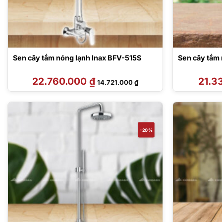
Sen cây tắm nóng lạnh Inax BFV-515S
Sen cây tắm
22.760.000
₫
Giá
Giá
21.3
14.721.000
₫
gốc
hiện
là:
tại
22.760.000 ₫.
là:
14.721.000 ₫.
-20%