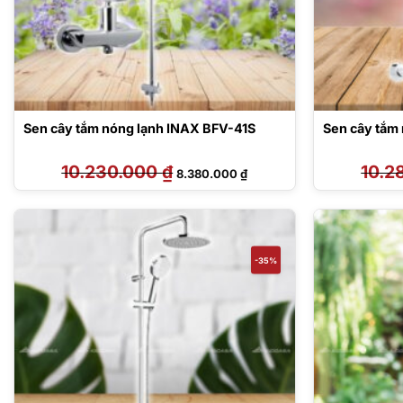
Sen cây tắm nóng lạnh INAX BFV-41S
Sen cây tắm
10.230.000
₫
Giá
Giá
10.2
8.380.000
₫
gốc
hiện
là:
tại
10.230.000 ₫.
là:
8.380.000 ₫.
-35%