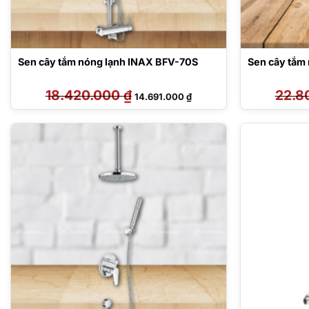
Sen cây tắm nóng lạnh INAX BFV-70S
Sen cây tắm
18.420.000
₫
Giá
Giá
22.8
14.691.000
₫
gốc
hiện
là:
tại
18.420.000 ₫.
là:
14.691.000 ₫.