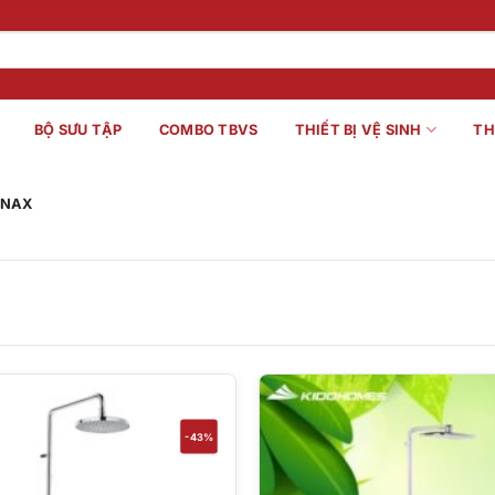
BỘ SƯU TẬP
COMBO TBVS
THIẾT BỊ VỆ SINH
TH
INAX
-43%