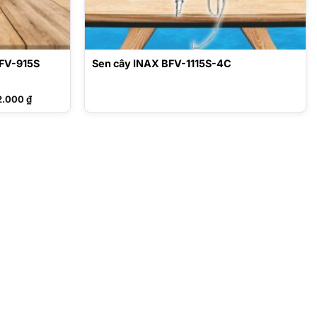
BFV-915S
Sen cây INAX BFV-1115S-4C
Giá
62.000
₫
hiện
tại
0.000 ₫.
là:
11.162.000 ₫.