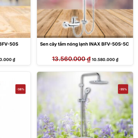
 BFV-50S
Sen cây tắm nóng lạnh INAX BFV-50S-5C
Giá
13.560.000
₫
Giá
Giá
10.000
₫
10.580.000
₫
hiện
gốc
hiện
tại
là:
tại
0.000 ₫.
là:
13.560.000 ₫.
là:
10.410.000 ₫.
10.580.00
-38%
-35%