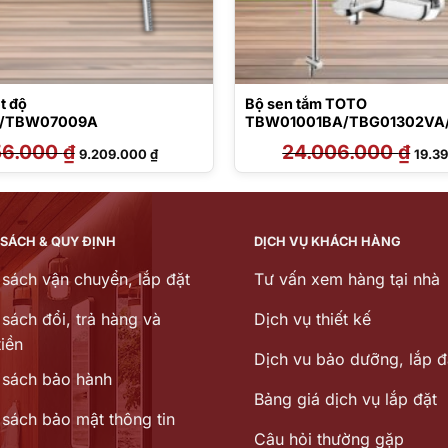
t độ
Bộ sen tắm TOTO
/TBW07009A
TBW01001BA/TBG01302VA
V
56.000
₫
Giá
Giá
24.006.000
₫
Giá
9.209.000
₫
19.3
gốc
hiện
gốc
là:
tại
là:
13.156.000 ₫.
là:
24.00
9.209.000 ₫.
 SÁCH & QUY ĐỊNH
DỊCH VỤ KHÁCH HÀNG
 sách vận chuyển, lắp đặt
Tư vấn xem hàng tại nhà
sách đổi, trả hàng và
Dịch vụ thiết kế
iền
Dịch vu bảo dưỡng, lắp đ
 sách bảo hành
Bảng giá dịch vụ lắp đặt
 sách bảo mật thông tin
Câu hỏi thường gặp