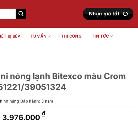
Nhận giá tốt
IẾT BỊ BẾP
TƯ VẤN
THI CÔNG
TIN TỨC
ini nóng lạnh Bitexco màu Crom
51221/39051324
hính hãng
|
Bảo hành:
3 năm
Giá
Giá
₫
₫
3.976.000
gốc
hiện
là:
tại
h Bitexco màu Crom 39050134/39051221/39051324 số lượng
6.628.000 ₫.
là: