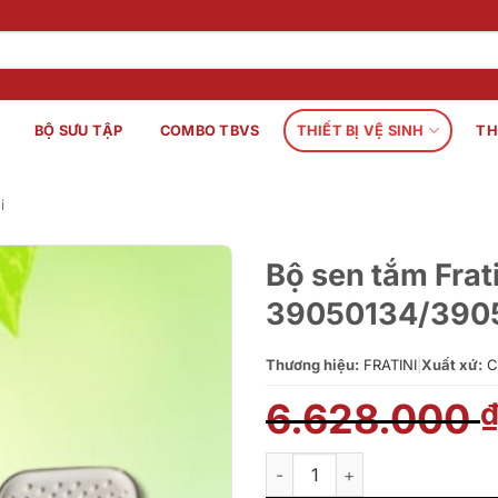
BỘ SƯU TẬP
COMBO TBVS
THIẾT BỊ VỆ SINH
TH
i
Bộ sen tắm Frat
39050134/390
Thương hiệu:
FRATINI
|
Xuất xứ:
C
6.628.000
Bộ sen tắm Fratini nóng lạn