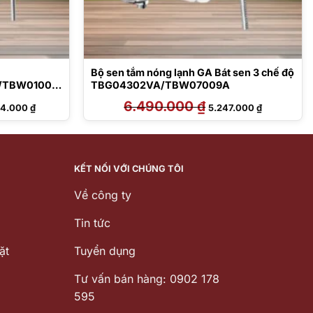
Bộ sen tắm nóng lạnh GA Bát sen 3 chế độ
/TBW01008
TBG04302VA/TBW07009A
Giá
6.490.000
₫
Giá
Giá
94.000
₫
5.247.000
₫
hiện
gốc
hiện
tại
là:
tại
6.000 ₫.
là:
6.490.000 ₫.
là:
19.394.000 ₫.
5.247.000 ₫
KẾT NỐI VỚI CHÚNG TÔI
Về công ty
Tin tức
ặt
Tuyển dụng
Tư vấn bán hàng: 0902 178
595