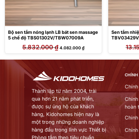
Bộ sen tắm nóng lạnh LB bát sen massage
Sen tắm nhiệ
5 chế độ TBS01302V/TBW07009A
TBV03429V
5.832.000
₫
Giá
Giá
13.1
4.082.000
₫
gốc
hiện
là:
tại
5.832.000 ₫.
là:
 ₫.
4.082.000 ₫.
CHÍNH
Chính
Thành lập từ năm 2004, trải
qua hơn 21 năm phát triển,
Chính 
được sự ủng hộ của khách
hoàn t
hàng,
Kidohomes hiện nay là
Chinh
một trong những doanh nghiệp
hàng đầu trong lĩnh vực Thiết bị
Chính
Phòng tắm theo tiêu chuẩn