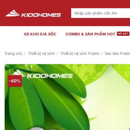
Bỏ
qua
Tìm
kiếm:
nội
dung
XẢ KHO GIÁ SỐC
COMBO & SẢN PHẨM HOT
Trang chủ
/
Thiết bị vệ sinh
/
Thiết bị vệ sinh Fratini
/
Sen tắm Fratin
-40%