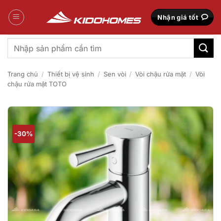
Bỏ
qua
Nhận giá tốt
nội
dung
Tìm
kiếm:
Trang chủ
/
Thiết bị vệ sinh
/
Sen vòi
/
Vòi chậu rửa mặt
/
Vòi
chậu rửa mặt TOTO
-30%