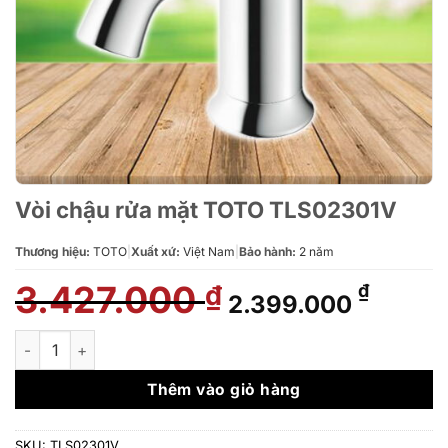
Vòi chậu rửa mặt TOTO TLS02301V
Thương hiệu:
TOTO
|
Xuất xứ:
Việt Nam
|
Bảo hành:
2 năm
3.427.000
Giá
Giá
₫
₫
2.399.000
gốc
hiện
là:
tại
Vòi chậu rửa mặt TOTO TLS02301V số lượng
3.427.000 ₫.
là:
2.399.
Thêm vào giỏ hàng
SKU:
TLS02301V