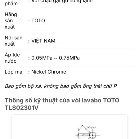
:
Vòi chậu gật gù nóng lạnh
phẩm
Hãng
sản
: TOTO
xuất
Nơi sản
: VIỆT NAM
xuất
Áp lực
: 0.05MPa ~ 0.75MPa
nước
Lớp mạ
: Nickel Chrome
Bao gồm bộ xả, không bao gồm ống thải chữ P
Thông số kỹ thuật của vòi lavabo TOTO
TLS02301V