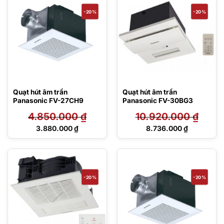
2.624.000 ₫.
2.408.000 ₫.
-20%
-20%
Quạt hút âm trần
Quạt hút âm trần
Panasonic FV-27CH9
Panasonic FV-30BG3
4.850.000
₫
10.920.000
₫
Giá
Giá
3.880.000
₫
8.736.000
₫
gốc
gốc
Giá
Giá
là:
là:
hiện
hiện
4.850.000 ₫.
10.920.000 ₫.
tại
tại
là:
là:
3.880.000 ₫.
8.736.000 ₫.
-20%
-20%