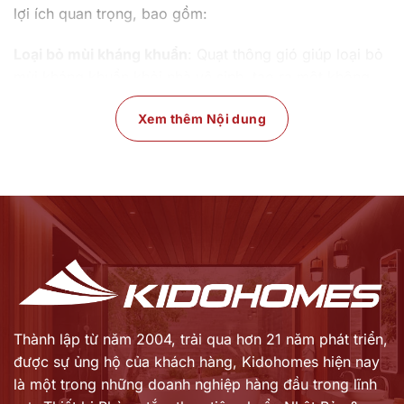
lợi ích quan trọng, bao gồm:
Loại bỏ mùi kháng khuẩn
: Quạt thông gió giúp loại bỏ
mùi kháng khuẩn khỏi nhà vệ sinh, tạo ra một không
gian thơm tho và dễ chịu hơn cho người sử dụng. Điều
Xem thêm Nội dung
này đặc biệt quan trọng sau khi sử dụng bồn cầu hoặc
vòi sen.
Loại bỏ hơi nước
: Quạt hút cung cấp thông gió hiệu
quả, giúp loại bỏ hơi nước từ tắm, vòi sen, hoặc bồn
cầu. Điều này giúp ngăn ngừng sự phát triển của nấm
mốc và vi khuẩn trong phòng tắm.
Cải thiện chất lượng không khí
: Quạt hút thông gió có
tác dụng giúp loại bỏ không khí ô nhiễm và đảm bảo
rằng không khí trong nhà vệ sinh luôn được lưu thông
và cung cấp khí tươi.
Thành lập từ năm 2004, trải qua hơn 21 năm phát triển,
Tiết kiệm năng lượng
: Nhiều quạt hút âm tường được
được sự ủng hộ của khách hàng,
Kidohomes hiện nay
trang bị cảm biến hoặc hệ thống tự động tắt sau một
là một trong những doanh nghiệp hàng đầu trong lĩnh
khoảng thời gian ngừng sử dụng. Điều này giúp tiết