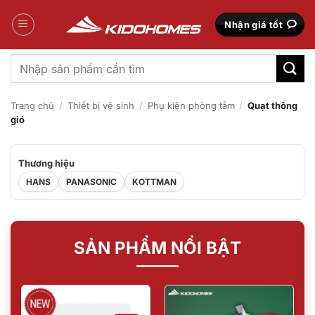
Bỏ
qua
Nhận giá tốt
nội
dung
Tìm
kiếm:
Trang chủ
/
Thiết bị vệ sinh
/
Phụ kiện phòng tắm
/
Quạt thông
gió
Thương hiệu
HANS
PANASONIC
KOTTMAN
SẢN PHẨM NỔI BẬT