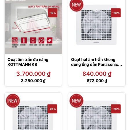
là:
là:
2.950.000 ₫.
2.830.000 ₫.
-12%
-20%
Quạt âm trần đa năng
Quạt hút âm trần không
KOTTMANN K8
dùng ống dẫn Panasonic
FV-15TGU1 (FV-15TGU6)
3.700.000
₫
840.000
₫
Giá
Giá
3.250.000
₫
672.000
₫
gốc
gốc
Giá
Giá
là:
là:
hiện
hiện
3.700.000 ₫.
840.000 ₫.
tại
tại
là:
là:
3.250.000 ₫.
672.000 ₫.
-20%
-20%