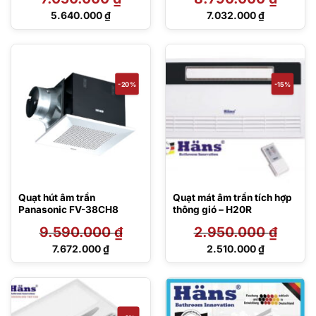
Giá
Giá
5.640.000
₫
7.032.000
₫
gốc
gốc
Giá
Giá
là:
là:
hiện
hiện
7.050.000 ₫.
8.790.000 ₫.
tại
tại
là:
là:
5.640.000 ₫.
7.032.000 ₫.
-20%
-15%
Quạt hút âm trần
Quạt mát âm trần tích hợp
Panasonic FV-38CH8
thông gió – H20R
9.590.000
₫
2.950.000
₫
Giá
Giá
7.672.000
₫
2.510.000
₫
gốc
gốc
Giá
Giá
là:
là:
hiện
hiện
9.590.000 ₫.
2.950.000 ₫.
tại
tại
là:
là:
7.672.000 ₫.
2.510.000 ₫.