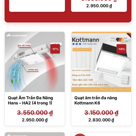
Giá
2.950.000
₫
gốc
Giá
là:
hiện
3.550.000 ₫.
tại
là:
2.950.000 ₫.
-17%
-10%
Quạt Âm Trần Đa Năng
Quạt âm trần đa năng
Hans – HA2 (4 trong 1)
Kottmann K6
3.550.000
₫
3.150.000
₫
Giá
Giá
2.950.000
₫
2.830.000
₫
gốc
gốc
Giá
Giá
là:
là:
hiện
hiện
3.550.000 ₫.
3.150.000 ₫.
tại
tại