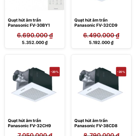
Quạt hút âm trần
Quạt hút âm trần
Panasonic FV-30BY1
Panasonic FV-32CD9
6.690.000
₫
6.490.000
₫
Giá
Giá
5.352.000
₫
5.192.000
₫
gốc
gốc
Giá
Giá
là:
là:
hiện
hiện
6.690.000 ₫.
6.490.000 ₫.
tại
tại
là:
là:
5.352.000 ₫.
5.192.000 ₫.
-20%
-20%
Quạt hút âm trần
Quạt hút âm trần
Panasonic FV-32CH9
Panasonic FV-38CD8
7.050.000
₫
8.790.000
₫