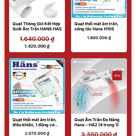
Quạt Thông Gió Kết Hợp
Quạt thổi mát âm trần,
Sưởi Âm Trần HANS HAS
công tắc Hans H10S
1.640.000
₫
1.600.000
₫
Giá
1.420.000
₫
gốc
Giá
là:
hiện
1.640.000 ₫.
tại
là:
1.420.000 ₫.
-17%
Quạt thổi mát âm trần,
Quạt Âm Trần Đa Năng
điều khiển, 1 động cơ
Hans – HA2 (4 trong 1)
Hans H10R
2.070.000
₫
3.550.000
₫