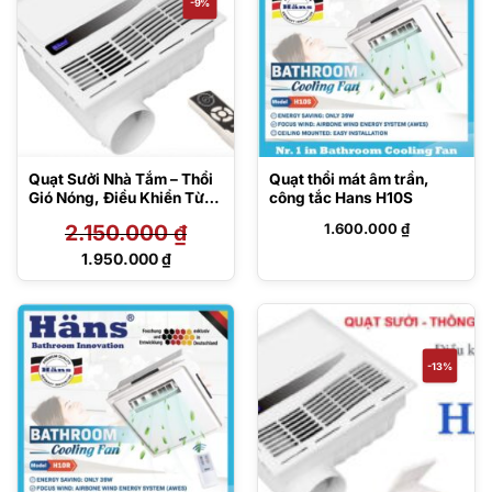
-9%
Quạt Sưởi Nhà Tắm – Thổi
Quạt thổi mát âm trần,
Gió Nóng, Điều Khiển Từ
công tắc Hans H10S
Xa Hans HA-R
2.150.000
₫
1.600.000
₫
Giá
1.950.000
₫
gốc
Giá
là:
hiện
2.150.000 ₫.
tại
là:
1.950.000 ₫.
-13%