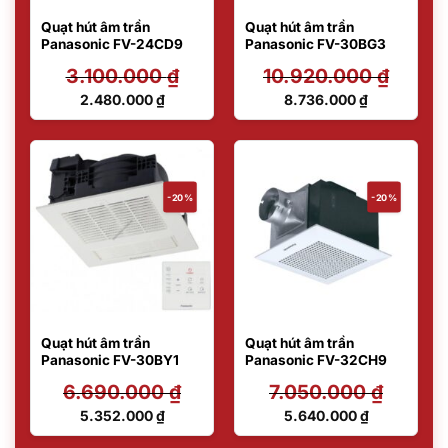
Quạt hút âm trần
Quạt hút âm trần
Panasonic FV-24CD9
Panasonic FV-30BG3
3.100.000
₫
10.920.000
₫
Giá
Giá
2.480.000
₫
8.736.000
₫
gốc
gốc
Giá
Giá
là:
là:
hiện
hiện
3.100.000 ₫.
10.920.000 ₫.
tại
tại
là:
là:
2.480.000 ₫.
8.736.000 ₫.
-20%
-20%
Quạt hút âm trần
Quạt hút âm trần
Panasonic FV-30BY1
Panasonic FV-32CH9
6.690.000
₫
7.050.000
₫
Giá
Giá
5.352.000
₫
5.640.000
₫
gốc
gốc
Giá
Giá
là:
là: