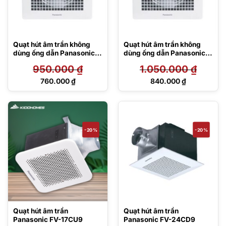
Quạt hút âm trần không
Quạt hút âm trần không
dùng ống dẫn Panasonic
dùng ống dẫn Panasonic
FV-20CUT1
FV-25TGU5
950.000
₫
1.050.000
₫
Giá
Giá
760.000
₫
840.000
₫
gốc
gốc
Giá
Giá
là:
là:
hiện
hiện
950.000 ₫.
1.050.000 ₫.
tại
tại
là:
là:
760.000 ₫.
840.000 ₫.
-20%
-20%
Quạt hút âm trần
Quạt hút âm trần
Panasonic FV-17CU9
Panasonic FV-24CD9