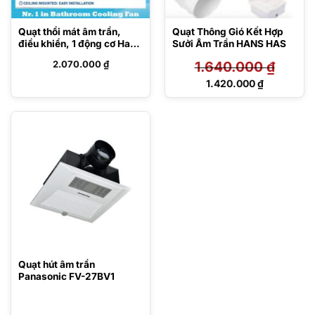
Quạt thổi mát âm trần,
Quạt Thông Gió Kết Hợp
điều khiển, 1 động cơ Hans
Sưởi Âm Trần HANS HAS
H10R
2.070.000
₫
1.640.000
₫
Giá
1.420.000
₫
gốc
Giá
là:
hiện
1.640.000 ₫.
tại
là:
1.420.000 ₫.
Quạt hút âm trần
Panasonic FV-27BV1