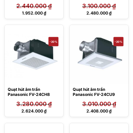
2.440.000
₫
3.100.000
₫
Giá
Giá
1.952.000
₫
2.480.000
₫
gốc
gốc
Giá
Giá
là:
là:
hiện
hiện
2.440.000 ₫.
3.100.000 ₫.
tại
tại
là:
là:
1.952.000 ₫.
2.480.000 ₫.
-20%
-20%
Quạt hút âm trần
Quạt hút âm trần
Panasonic FV-24CH8
Panasonic FV-24CU9
3.280.000
₫
3.010.000
₫
Giá
Giá
2.624.000
₫
2.408.000
₫
gốc
gốc
Giá
Giá
là:
là:
hiện
hiện
3.280.000 ₫.
3.010.000 ₫.
tại
tại
là:
là: