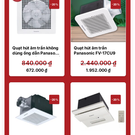
-20%
-20%
Quạt hút âm trần không
Quạt hút âm trần
dùng ống dẫn Panasonic
Panasonic FV-17CU9
FV-15TGU1 (FV-15TGU6)
840.000
₫
2.440.000
₫
Giá
Giá
672.000
₫
1.952.000
₫
gốc
gốc
Giá
Giá
là:
là:
hiện
hiện
840.000 ₫.
2.440.000 ₫.
tại
tại
là:
là:
672.000 ₫.
1.952.000 ₫.
-20%
-20%