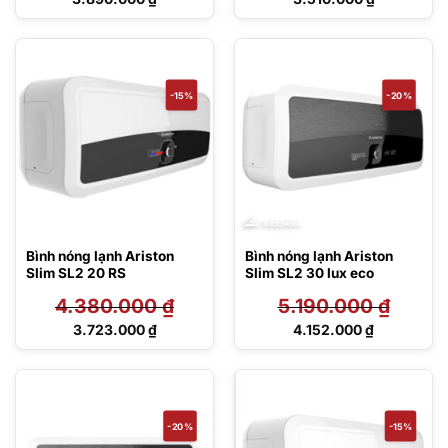
gốc
gốc
Giá
Giá
là:
là:
hiện
hiện
5.990.000 ₫.
4.130.000 ₫.
tại
tại
là:
là:
3.890.000 ₫.
3.510.000 ₫.
-15%
-20%
Bình nóng lạnh Ariston
Bình nóng lạnh Ariston
Slim SL2 20 RS
Slim SL2 30 lux eco
4.380.000
₫
5.190.000
₫
Giá
Giá
3.723.000
₫
4.152.000
₫
gốc
gốc
Giá
Giá
là:
là:
hiện
hiện
4.380.000 ₫.
5.190.000 ₫.
tại
tại
là:
là:
3.723.000 ₫.
4.152.000 ₫.
-20%
-15%