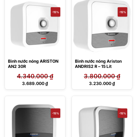
là:
2.168.000 ₫.
-15%
-15%
Bình nước nóng ARISTON
Bình nước nóng Ariston
AN2 30R
ANDRIS2 R – 15 Lít
4.340.000
₫
3.800.000
₫
Giá
Giá
3.689.000
₫
3.230.000
₫
gốc
gốc
Giá
Giá
là:
là:
hiện
hiện
4.340.000 ₫.
3.800.000 ₫.
tại
tại
là:
là:
3.689.000 ₫.
3.230.000 ₫.
-15%
-15%