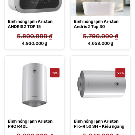
Bình nóng lạnh Ariston
Bình nóng lạnh Ariston
ANDRIS2 TOP 15
Andris2 Top 30
5.800.000
₫
5.790.000
₫
Giá
Giá
4.930.000
₫
4.658.000
₫
gốc
gốc
Giá
Giá
là:
là:
hiện
hiện
5.800.000 ₫.
5.790.000 ₫.
tại
tại
là:
là:
4.930.000 ₫.
4.658.000 ₫.
-6%
-25%
Bình nóng lạnh Ariston
Bình nóng lạnh Ariston
PRO R40L
Pro-R 50 SH – Kiểu ngang