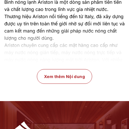
Bình nóng lạnh Ariston là một dòng sản phẩm tiên tiến
và chất lượng cao trong lĩnh vực gia nhiệt nước.
Thương hiệu Ariston nổi tiếng đến từ Italy, đã xây dựng
được uy tín trên toàn thế giới nhờ sự đổi mới liên tục và
cam kết mang đến những giải pháp nước nóng chất
lượng cho người dùng.
Ariston chuyên cung cấp các mặt hàng cao cấp như
máy nước nóng gián tiếp, máy nước nóng trực tiếp và
máy nước nóng năng lượng mặt trời Ariston. Với nhiều
mẫu mã đa dạng và kiểu dáng hiện đại luôn đáp ứng
tối đa nhu cầu sử dụng của người tiêu dùng, với các
Xem thêm Nội dung
dung tích từ nhỏ tới lớn phù hợp với nhiều nhu cầu sử
dụng khác nhau đem lại hiệu quả tốt nhất, dung tích
bình dao động từ 15 đến hơn 60 lít giúp bạn có thể dễ
dàng lựa chọn những sản phẩm phù hợp với gia đình.
Các sản phẩm bình nóng lạnh Ariston đều được sản
xuất theo tiêu chuẩn công nghệ cao nhất với chứng chỉ
quốc tế ISO 9001.