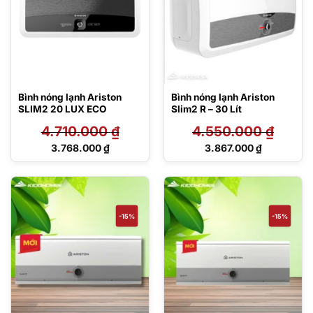
Bình nóng lạnh Ariston
Bình nóng lạnh Ariston
SLIM2 20 LUX ECO
Slim2 R – 30 Lít
4.710.000
₫
4.550.000
₫
Giá
Giá
3.768.000
₫
3.867.000
₫
gốc
gốc
Giá
Giá
là:
là:
hiện
hiện
4.710.000 ₫.
4.550.000 ₫.
tại
tại
là:
là:
3.768.000 ₫.
3.867.000 ₫.
-15%
-15%