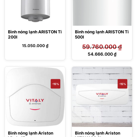
Bình nóng lạnh ARISTON Ti
Bình nóng lạnh ARISTON Ti
200l
500l
15.050.000
₫
59.760.000
₫
Giá
54.666.000
₫
gốc
Giá
là:
hiện
59.760.000 ₫.
tại
là:
54.666.000 ₫.
-15%
-15%
Bình nóng lạnh Ariston
Bình nóng lạnh Ariston