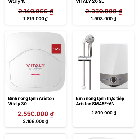
Vitaly 15
VITALY 20 SL
2.140.000
₫
2.350.000
₫
Giá
Giá
1.819.000
₫
1.998.000
₫
gốc
gốc
Giá
Giá
là:
là:
hiện
hiện
2.140.000 ₫.
2.350.000 ₫.
tại
tại
là:
là:
1.819.000 ₫.
1.998.000 ₫.
-15%
Bình nóng lạnh Ariston
Bình nóng lạnh trực tiếp
Vitaly 30
Ariston SM45E-VN
2.550.000
₫
2.800.000
₫
Giá
2.168.000
₫
gốc
Giá
là:
hiện
2.550.000 ₫.
tại