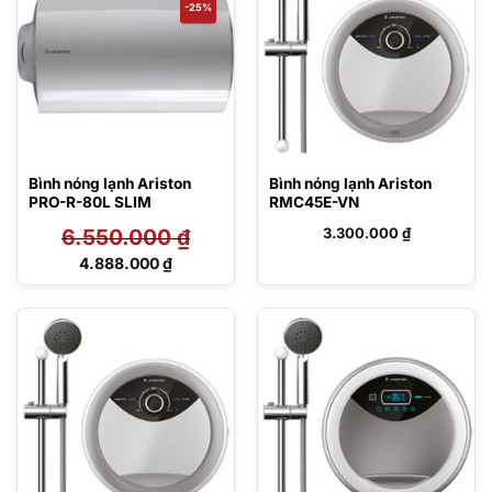
-25%
Bình nóng lạnh Ariston
Bình nóng lạnh Ariston
PRO-R-80L SLIM
RMC45E-VN
6.550.000
₫
3.300.000
₫
Giá
4.888.000
₫
gốc
Giá
là:
hiện
6.550.000 ₫.
tại
là:
4.888.000 ₫.