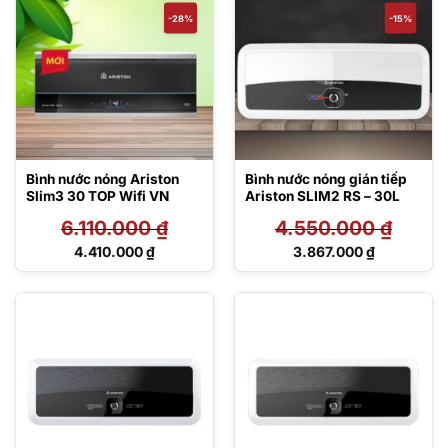
3.950.000 ₫.
4.225.000 ₫.
-28%
-15%
Bình nước nóng Ariston
Bình nước nóng gián tiếp
Slim3 30 TOP Wifi VN
Ariston SLIM2 RS – 30L
6.110.000
₫
4.550.000
₫
Giá
Giá
4.410.000
₫
3.867.000
₫
gốc
gốc
Giá
Giá
là:
là:
hiện
hiện
6.110.000 ₫.
4.550.000 ₫.
tại
tại
là:
là:
4.410.000 ₫.
3.867.000 ₫.