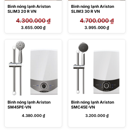
Bình nóng lạnh Ariston
Bình nóng lạnh Ariston
SLIM3 20 R VN
SLIM3 30 R VN
4.300.000
₫
4.700.000
₫
Giá
Giá
3.655.000
₫
3.995.000
₫
gốc
gốc
Giá
Giá
là:
là:
hiện
hiện
4.300.000 ₫.
4.700.000 ₫.
tại
tại
là:
là:
3.655.000 ₫.
3.995.000 ₫.
Bình nóng lạnh Ariston
Bình nóng lạnh Ariston
SM45PE-VN
SMC45E-VN
4.380.000
₫
3.200.000
₫