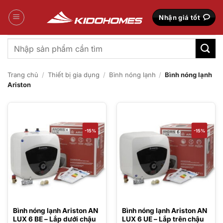
Bỏ
qua
Nhận giá tốt
nội
dung
Tìm
kiếm:
Trang chủ
/
Thiết bị gia dụng
/
Bình nóng lạnh
/
Bình nóng lạnh
Ariston
-15%
-15%
Bình nóng lạnh Ariston AN
Bình nóng lạnh Ariston AN
LUX 6 BE – Lắp dưới chậu
LUX 6 UE – Lắp trên chậu