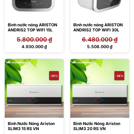
Bình nước nóng ARISTON
Bình nước nóng ARISTON
ANDRIS2 TOP WIFI 15L
ANDRIS2 TOP WIFI 30L
5.800.000
₫
6.480.000
₫
Giá
Giá
4.930.000
₫
5.508.000
₫
gốc
gốc
Giá
Giá
là:
là:
hiện
hiện
5.800.000 ₫.
6.480.000 ₫.
tại
tại
là:
là:
4.930.000 ₫.
5.508.000 ₫.
-25%
-24%
Bình Nước Nóng Ariston
Bình Nước Nóng Ariston
SLIM3 15 RS VN
SLIM3 20 RS VN