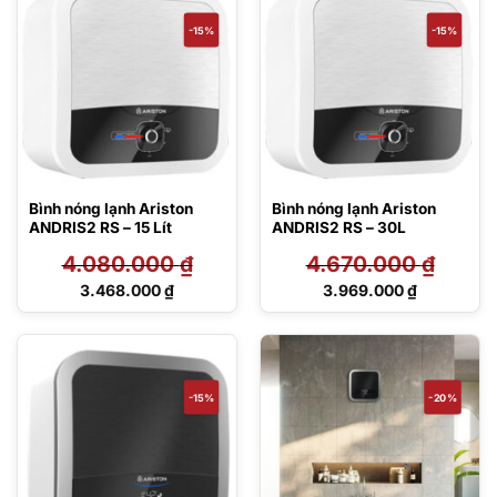
3.488.000 ₫.
3.952.000 ₫.
-15%
-15%
Bình nóng lạnh Ariston
Bình nóng lạnh Ariston
ANDRIS2 RS – 15 Lít
ANDRIS2 RS – 30L
4.080.000
₫
4.670.000
₫
Giá
Giá
3.468.000
₫
3.969.000
₫
gốc
gốc
Giá
Giá
là:
là:
hiện
hiện
4.080.000 ₫.
4.670.000 ₫.
tại
tại
là:
là:
3.468.000 ₫.
3.969.000 ₫.
-15%
-20%