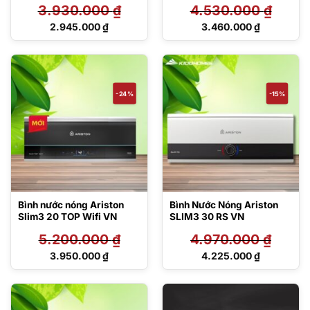
3.930.000
₫
4.530.000
₫
Giá
Giá
2.945.000
₫
3.460.000
₫
gốc
gốc
Giá
Giá
là:
là:
hiện
hiện
3.930.000 ₫.
4.530.000 ₫.
tại
tại
là:
là:
2.945.000 ₫.
3.460.000 ₫.
-24%
-15%
Bình nước nóng Ariston
Bình Nước Nóng Ariston
Slim3 20 TOP Wifi VN
SLIM3 30 RS VN
5.200.000
₫
4.970.000
₫
Giá
Giá
3.950.000
₫
4.225.000
₫
gốc
gốc
Giá
Giá
là:
là:
hiện
hiện
5.200.000 ₫.
4.970.000 ₫.
tại
tại
là:
là: