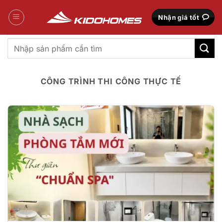
Bỏ
qua
Nhận giá tốt
nội
dung
Tìm
kiếm:
CÔNG TRÌNH THI CÔNG THỰC TẾ