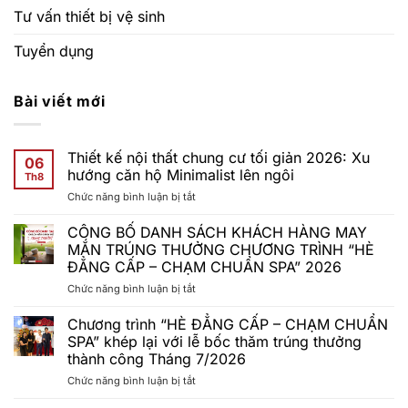
Tư vấn thiết bị vệ sinh
Tuyển dụng
Bài viết mới
Thiết kế nội thất chung cư tối giản 2026: Xu
06
hướng căn hộ Minimalist lên ngôi
Th8
ở
Chức năng bình luận bị tắt
Thiết
kế
CÔNG BỐ DANH SÁCH KHÁCH HÀNG MAY
nội
MẮN TRÚNG THƯỞNG CHƯƠNG TRÌNH “HÈ
thất
ĐẲNG CẤP – CHẠM CHUẨN SPA” 2026
chung
ở
Chức năng bình luận bị tắt
cư
CÔNG
tối
BỐ
giản
Chương trình “HÈ ĐẲNG CẤP – CHẠM CHUẨN
DANH
2026:
SPA” khép lại với lễ bốc thăm trúng thưởng
SÁCH
Xu
thành công Tháng 7/2026
KHÁCH
hướng
ở
Chức năng bình luận bị tắt
HÀNG
căn
Chương
MAY
hộ