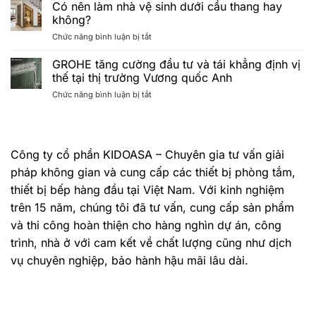
trình
MẮN
Minimalist
Có nên làm nhà vệ sinh dưới cầu thang hay
“HÈ
TRÚNG
lên
không?
ĐẲNG
THƯỞNG
ngôi
ở
Chức năng bình luận bị tắt
CẤP
CHƯƠNG
Có
–
TRÌNH
nên
GROHE tăng cường đầu tư và tái khẳng định vị
CHẠM
“HÈ
làm
CHUẨN
ĐẲNG
thế tại thị trường Vương quốc Anh
nhà
SPA”
CẤP
ở
Chức năng bình luận bị tắt
vệ
khép
–
GROHE
sinh
lại
CHẠM
tăng
dưới
với
CHUẨN
cường
cầu
lễ
SPA”
đầu
thang
bốc
2026
Công ty cổ phần KIDOASA – Chuyên gia tư vấn giải
tư
hay
thăm
và
không?
pháp không gian và cung cấp các thiết bị phòng tắm,
trúng
tái
thưởng
thiết bị bếp hàng đầu tại Việt Nam. Với kinh nghiệm
khẳng
thành
định
trên 15 năm, chúng tôi đã tư vấn, cung cấp sản phẩm
công
vị
Tháng
và thi công hoàn thiện cho hàng nghìn dự án, công
thế
7/2026
tại
trình, nhà ở với cam kết về chất lượng cũng như dịch
thị
vụ chuyên nghiệp, bảo hành hậu mãi lâu dài.
trường
Vương
quốc
Anh