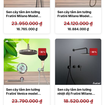
Sen cây tắm âm tường
Sen cây tắm âm tường
Fratini Milano Model
Fratini Milano Model
39050612GY
39050613GL
23.950.000
₫
24.120.000
₫
Giá
Giá
16.765.000
₫
16.884.000
₫
gốc
gốc
Giá
Giá
là:
là:
hiện
hiện
23.950.000 ₫.
24.120.000 ₫.
tại
tại
là:
là:
16.765.000 ₫.
16.884.000 ₫.
-30%
-30%
Sen cây tắm âm tường
Sen cây tắm âm tường
Fratini Venice model
nhiệt độ Fratini Milano
39050614
Black model 39050626BK
23.790.000
₫
18.520.000
₫