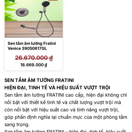
Sen tắm âm tường Fratini
Venice 39050617GL
26.670.000
₫
Giá
18.669.000
₫
gốc
Giá
là:
hiện
26.670.000 ₫.
tại
SEN TẮM ÂM TƯỜNG FRATINI
là:
HIỆN ĐẠI, TINH TẾ VÀ HIỆU SUẤT VƯỢT TRỘI
18.669.000 ₫.
Sen tắm âm tường FRATINI cao cấp, hiện đại không chỉ
nổi bật với thiết kế tinh tế và chất lượng vượt trội mà
còn nổi bật với hiệu suất cao và tính năng vượt trội,
góp phần định nghĩa lại chuẩn mực của một phòng tắm
sang trọng.
Sen tắm âm tường FRATINI – hiện đại, tinh tế, hiệu suất