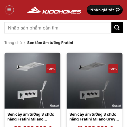
Bỏ
qua
Nhận giá tốt
nội
dung
Tìm
kiếm:
Trang chủ
/
Sen tắm âm tường Fratini
-30%
-30%
Sen cây âm tường 3 chức
Sen cây âm tường 3 chức
năng Fratini Milano
năng Fratini Milano Grey
Flowing Waterfall Model
Flowing waterfall Model