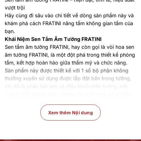
vượt trội
Hãy cùng đi sâu vào chi tiết về dòng sản phẩm này và
khám phá cách FRATINI nâng tầm không gian tắm của
bạn.
Khái Niệm Sen Tắm Âm Tường FRATINI
Sen tắm âm tường FRATINI, hay còn gọi là vòi hoa sen
âm tường FRATINI, là một đột phá trong thiết kế phòng
tắm, kết hợp hoàn hảo giữa thẩm mỹ và chức năng.
Sản phẩm này được thiết kế với 1 số bộ phận không
thường xuyên sử dụng được lắp đặt bên trong tường,
chỉ để lộ phần bát sen và điều khiển trên tường. Kết
quả là một không gian phòng tắm mở rộng và sự liền
lạc, thanh thoát trong thiết kế.
Sen tắm âm tường FRATINI nằm trong phân khúc sản
Xem thêm Nội dung
phẩm cao cấp nhất trong lĩnh vực sen tắm hiện nay.
Sản phẩm này có một thiết kế tinh gọn với các đặc
điểm sau: