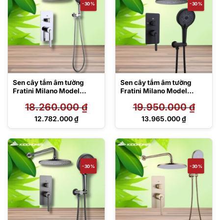
-30%
-30%
Sen cây tắm âm tường
Sen cây tắm âm tường
Fratini Milano Model
Fratini Milano Model
39050610
39050611BK
18.260.000
₫
19.950.000
₫
Giá
Giá
12.782.000
₫
13.965.000
₫
gốc
gốc
Giá
Giá
là:
là:
hiện
hiện
18.260.000 ₫.
19.950.000 ₫.
tại
tại
là:
là:
12.782.000 ₫.
13.965.000 ₫.
-30%
-30%