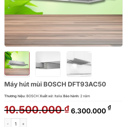
Máy hút mùi BOSCH DFT93AC50
Thương hiệu:
BOSCH
|
Xuất xứ:
Italia
|
Bảo hành:
2 năm
10.500.000
Giá
Giá
₫
₫
6.300.000
gốc
hiện
là:
tại
Máy hút mùi BOSCH DFT93AC50 số lượng