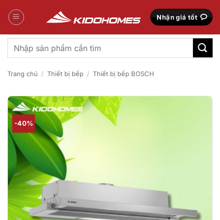
Bỏ
qua
Nhận giá tốt
nội
dung
Tìm
kiếm:
Trang chủ
/
Thiết bị bếp
/
Thiết bị bếp BOSCH
-40%