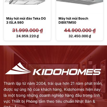
Máy hút mùi đảo Teka DG
Máy hút mùi Bosch
3 ISLA 980
DIB97IM50
31.999.000
₫
44.900.000
₫
Giá
Giá
24.959.220
₫
32.450.000
₫
gốc
gốc
Giá
Giá
là:
là:
hiện
hiện
31.999.000 ₫.
44.900.000 ₫.
tại
tại
là:
là:
24.959.220 ₫.
32.450.000 ₫.
Thành lập từ năm 2004, trải qua hơn 21 năm phát triển,
được sự ủng hộ của khách hàng,
Kidohomes hiện nay
là một trong những doanh nghiệp hàng đầu trong lĩnh
vực Thiết bị Phòng tắm theo tiêu chuẩn Nhật Bản &