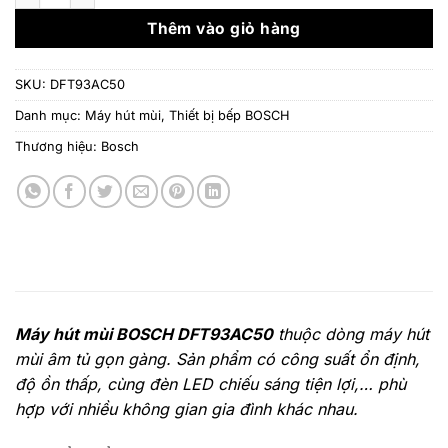
10.500.000 ₫.
là:
6.30
Thêm vào giỏ hàng
SKU:
DFT93AC50
Danh mục:
Máy hút mùi
,
Thiết bị bếp BOSCH
Thương hiệu:
Bosch
Máy hút mùi BOSCH DFT93AC50
thuộc dòng máy hút
mùi âm tủ gọn gàng. Sản phẩm có công suất ổn định,
độ ồn thấp, cùng đèn LED chiếu sáng tiện lợi,… phù
hợp với nhiều không gian gia đình khác nhau.