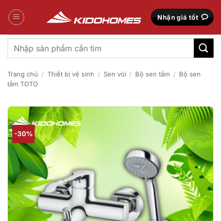
Bỏ
qua
Nhận giá tốt
nội
dung
Tìm
kiếm:
Trang chủ
/
Thiết bị vệ sinh
/
Sen vòi
/
Bộ sen tắm
/
Bộ sen
tắm TOTO
-30%