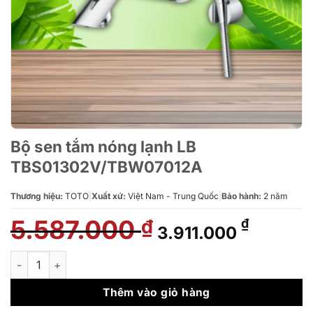
Bộ sen tắm nóng lạnh LB
TBS01302V/TBW07012A
Thương hiệu:
TOTO
|
Xuất xứ:
Việt Nam - Trung Quốc
|
Bảo hành:
2 năm
5.587.000
Giá
Giá
₫
₫
3.911.000
gốc
hiện
là:
tại
Bộ sen tắm nóng lạnh LB TBS01302V/TBW07012A số lượng
5.587.000 ₫.
là:
3.911.0
Thêm vào giỏ hàng