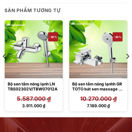
SẢN PHẨM TƯƠNG TỰ
-30%
-30%
Bộ sen tắm nóng lạnh LN
Bộ sen tắm nóng lạnhh GR
TBS02302V/TBW07012A
TOTO bát sen massage 3
chế độ
5.587.000
₫
10.270.000
₫
TBG02302VA/TBW01035
V
Giá
Giá
3.911.000
₫
7.189.000
₫
gốc
gốc
Giá
Giá
là:
là:
hiện
hiện
5.587.000 ₫.
10.270.000 ₫.
tại
tại
là:
là:
3.911.000 ₫.
7.189.000 ₫.