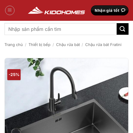
Bỏ
qua
Nhận giá tốt
nội
dung
Tìm
kiếm:
Trang chủ
/
Thiết bị bếp
/
Chậu rửa bát
/
Chậu rửa bát Fratini
-25%