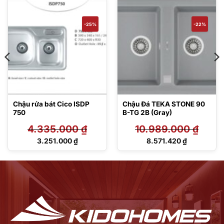
-25%
-22%
Chậu rửa bát Cico ISDP
Chậu Đá TEKA STONE 90
750
B-TG 2B (Gray)
4.335.000
₫
10.989.000
₫
Giá
Giá
3.251.000
₫
8.571.420
₫
gốc
gốc
Giá
Giá
là:
là:
hiện
hiện
4.335.000 ₫.
10.989.000 ₫.
tại
tại
là:
là:
3.251.000 ₫.
8.571.420 ₫.