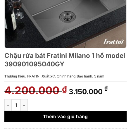
Chậu rửa bát Fratini Milano 1 hố model
390901095040GY
Thương hiệu:
FRATINI
|
Xuất xứ:
Chính hãng
|
Bảo hành:
5 năm
4.200.000
Giá
Giá
₫
₫
3.150.000
gốc
hiện
là:
tại
Chậu rửa bát Fratini Milano 1 hố model 390901095040GY số l
4.200.000 ₫.
là:
3.150.
Thêm vào giỏ hàng