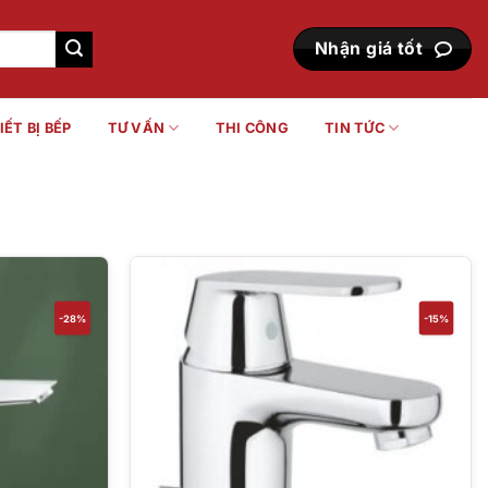
Nhận giá tốt
IẾT BỊ BẾP
TƯ VẤN
THI CÔNG
TIN TỨC
-28%
-15%