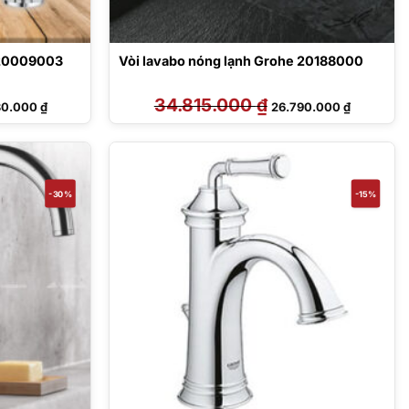
 20009003
Vòi lavabo nóng lạnh Grohe 20188000
Giá
34.815.000
₫
Giá
Giá
30.000
₫
26.790.000
₫
hiện
gốc
hiện
tại
là:
tại
8.000 ₫.
là:
34.815.000 ₫.
là:
21.830.000 ₫.
26.790.00
-30%
-15%