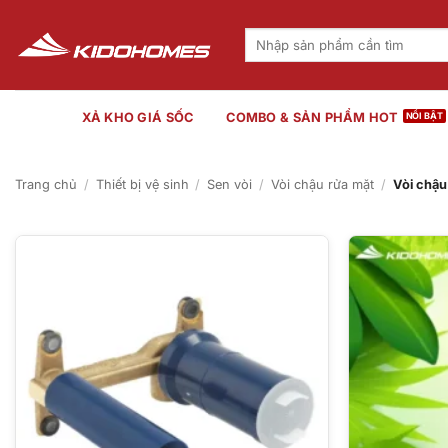
Bỏ
qua
Tìm
kiếm:
nội
dung
XẢ KHO GIÁ SỐC
COMBO & SẢN PHẨM HOT
Trang chủ
/
Thiết bị vệ sinh
/
Sen vòi
/
Vòi chậu rửa mặt
/
Vòi chậu