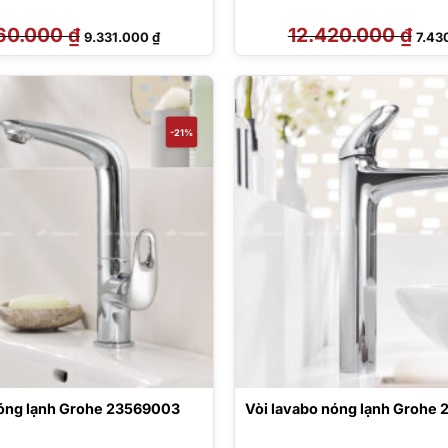
60.000
₫
Giá
Giá
12.420.000
₫
Giá
9.331.000
₫
7.43
gốc
hiện
gốc
là:
tại
là:
12.960.000 ₫.
là:
12.42
9.331.000 ₫.
-21%
nóng lạnh Grohe 23569003
Vòi lavabo nóng lạnh Grohe