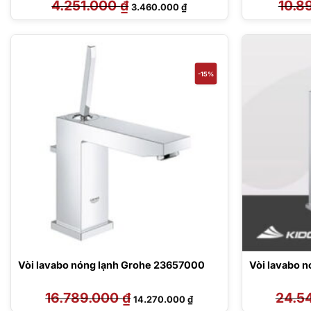
4.251.000
₫
Giá
Giá
10.8
3.460.000
₫
gốc
hiện
là:
tại
4.251.000 ₫.
là:
3.460.000 ₫.
-15%
Vòi lavabo nóng lạnh Grohe 23657000
Vòi lavabo 
16.789.000
₫
Giá
Giá
24.5
14.270.000
₫
gốc
hiện