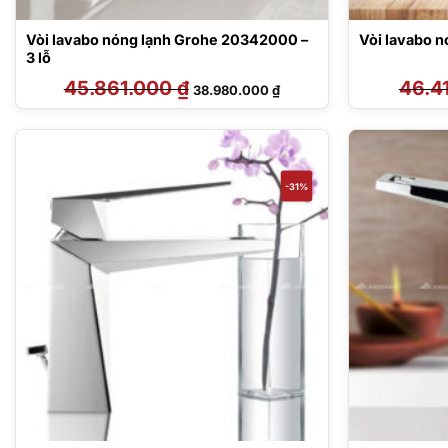
Vòi lavabo nóng lạnh Grohe 20342000 –
Vòi lavabo 
3 lỗ
45.861.000
₫
Giá
Giá
46.4
38.980.000
₫
gốc
hiện
là:
tại
45.861.000 ₫.
là:
38.980.000 ₫.
-31%