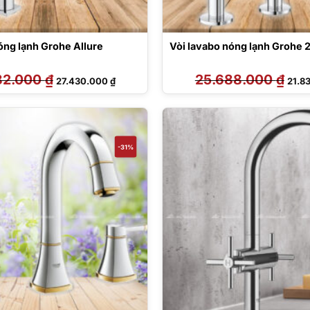
 lạnh Grohe Allure
Vòi lavabo nóng lạnh Grohe
82.000
₫
Giá
Giá
25.688.000
₫
Giá
27.430.000
₫
21.8
gốc
hiện
gốc
là:
tại
là:
32.282.000 ₫.
là:
25.68
27.430.000 ₫.
-31%