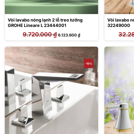
Vòi lavabo nóng lạnh 2 lỗ treo tường
Vòi lavabo nóng
GROHE Lineare L 23444001
32249000
9.720.000
₫
Giá
Giá
32.2
6.123.600
₫
gốc
hiện
là:
tại
9.720.000 ₫.
là:
6.123.600 ₫.
-15%