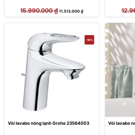
15.990.000
₫
Giá
Giá
12.9
11.513.000
₫
gốc
hiện
là:
tại
15.990.000 ₫.
là:
11.513.000 ₫.
-19%
Vòi lavabo nóng lạnh Grohe 23564003
Vòi lavabo 