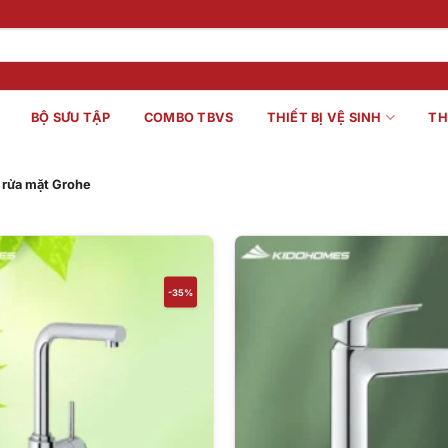
BỘ SƯU TẬP
COMBO TBVS
THIẾT BỊ VỆ SINH
TH
 rửa mặt Grohe
-35%