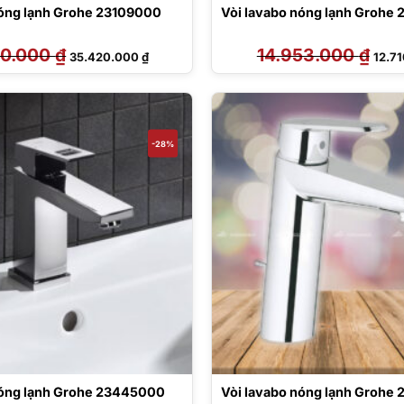
nóng lạnh Grohe 23109000
Vòi lavabo nóng lạnh Grohe
80.000
₫
Giá
Giá
14.953.000
₫
Giá
35.420.000
₫
12.7
gốc
hiện
gốc
là:
tại
là:
41.680.000 ₫.
là:
14.95
35.420.000 ₫.
-28%
nóng lạnh Grohe 23445000
Vòi lavabo nóng lạnh Grohe