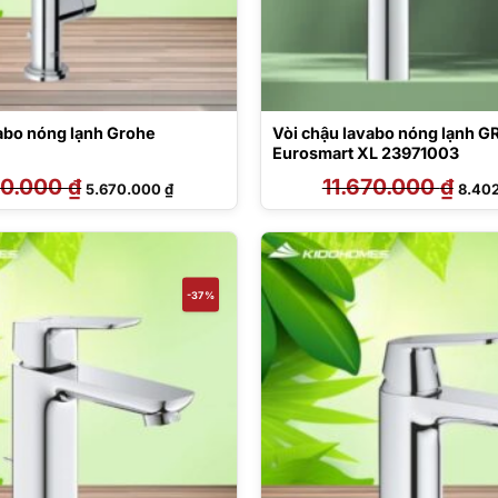
abo nóng lạnh Grohe
Vòi chậu lavabo nóng lạnh 
Eurosmart XL 23971003
50.000
₫
Giá
Giá
11.670.000
₫
Giá
5.670.000
₫
8.40
gốc
hiện
gốc
là:
tại
là:
8.750.000 ₫.
là:
11.67
5.670.000 ₫.
-37%