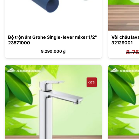
Bộ trộn âm Grohe Single-lever mixer 1/2″
Vòi chậu lav
23571000
32129001
8.7
9.290.000
₫
-37%