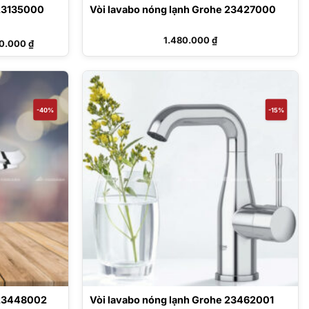
 23135000
Vòi lavabo nóng lạnh Grohe 23427000
Giá
1.480.000
₫
10.000
₫
hiện
tại
3.000 ₫.
là:
12.710.000 ₫.
-40%
-15%
 23448002
Vòi lavabo nóng lạnh Grohe 23462001