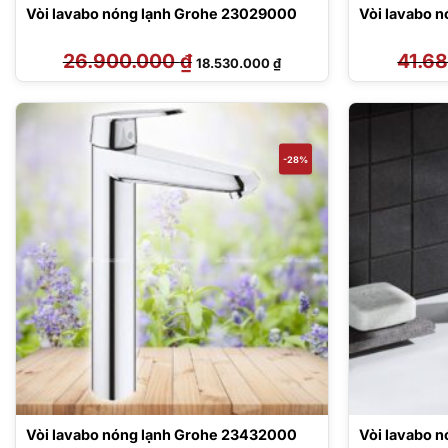
Vòi lavabo nóng lạnh Grohe 23029000
Vòi lavabo 
26.900.000
₫
Giá
Giá
41.6
18.530.000
₫
gốc
hiện
là:
tại
26.900.000 ₫.
là:
18.530.000 ₫.
-28%
Vòi lavabo nóng lạnh Grohe 23432000
Vòi lavabo 