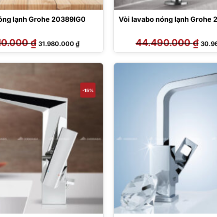
nóng lạnh Grohe 20389IG0
Vòi lavabo nóng lạnh Grohe
10.000
₫
Giá
Giá
44.490.000
₫
Giá
31.980.000
₫
30.9
gốc
hiện
gốc
là:
tại
là:
46.410.000 ₫.
là:
44.49
31.980.000 ₫.
-15%