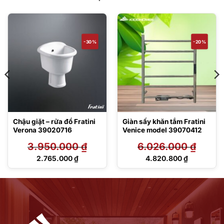
-30%
-20%
Chậu giặt – rửa đồ Fratini
Giàn sấy khăn tắm Fratini
Verona 39020716
Venice model 39070412
3.950.000
₫
6.026.000
₫
Giá
Giá
2.765.000
₫
4.820.800
₫
gốc
gốc
Giá
Giá
là:
là:
hiện
hiện
3.950.000 ₫.
6.026.000 ₫.
tại
tại
là:
là:
2.765.000 ₫.
4.820.800 ₫.