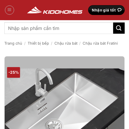
Bỏ
qua
Nhận giá tốt
nội
dung
Tìm
kiếm:
Trang chủ
/
Thiết bị bếp
/
Chậu rửa bát
/
Chậu rửa bát Fratini
-25%