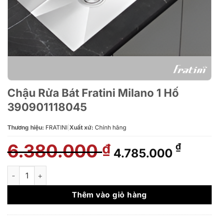
Chậu Rửa Bát Fratini Milano 1 Hố
390901118045
Thương hiệu:
FRATINI
|
Xuất xứ:
Chính hãng
6.380.000
Giá
Giá
₫
₫
4.785.000
gốc
hiện
là:
tại
Chậu Rửa Bát Fratini Milano 1 Hố 390901118045 số lượng
6.380.000 ₫.
là:
4.785.
Thêm vào giỏ hàng