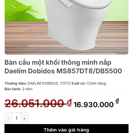
Bàn cầu một khối thông minh nắp
Daelim Dobidos MS857DT8/DB5500
Thương hiệu:
DAELIM DOBIDOS, TOTO
|
Xuất xứ:
Chính hãng
|
Bảo hành:
2 năm
26.051.000
Giá
Giá
₫
₫
16.930.000
gốc
hiệ
là:
tại
Bàn cầu một khối thông minh nắp Daelim Dobidos MS857DT8/
26.051.000 ₫.
là:
16.
Thêm vào giỏ hàng