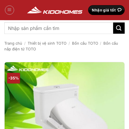
Bỏ
qua
Nhận giá tốt
nội
dung
Tìm
kiếm:
Trang chủ
/
Thiết bị vệ sinh TOTO
/
Bồn cầu TOTO
/
Bồn cầu
nắp điện tử TOTO
-35%