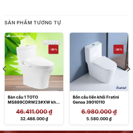
SẢN PHẨM TƯƠNG TỰ
-30%
-20%
Bàn cầu 1 TOTO
Bồn cầu liền khối Fratini
MS889CDRW23#XW khối
Genoa 39010110
kèm nắp rửa điện tử
46.411.000
₫
6.980.000
₫
TCF47360GAA
Giá
Giá
32.488.000
₫
5.580.000
₫
gốc
gốc
Giá
Giá
là:
là:
hiện
hiện
46.411.000 ₫.
6.980.000 ₫.
tại
tại