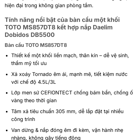
hiện đại trong không gian phòng tắm.
Tính năng nổi bật của bàn cầu một khối
TOTO MS857DT8 kết hợp nắp Daelim
Dobidos DB5500
Bàn cầu TOTO MS857DT8
Thiết kế một khối liền mạch, thân kín – dễ vệ sinh,
thẩm mỹ tối ưu
Xả xoáy Tornado êm ái, mạnh mẽ, tiết kiệm nước
với chế độ 4.5L/3L
Lớp men sứ CEFIONTECT chống bám bẩn, chống ố
vàng theo thời gian
Tâm xả tiêu chuẩn 305 mm, dễ lắp đặt tại nhiều
công trình
Van dừng & nắp đóng êm đi kèm, vận hành nhẹ
nhàng, không gây tiếng động