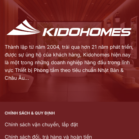
là:
là:
32.488.000 ₫.
5.580.000 ₫.
Thành lập từ năm 2004, trải qua hơn 21 năm phát triển,
được sự ủng hộ của khách hàng,
Kidohomes hiện nay
là một trong những doanh nghiệp hàng đầu trong lĩnh
vực Thiết bị Phòng tắm theo tiêu chuẩn Nhật Bản &
Châu Âu...
CHÍNH SÁCH & QUY ĐỊNH
Chính sách vận chuyển, lắp đặt
Chính sách đổi, trả hàng và hoàn tiền