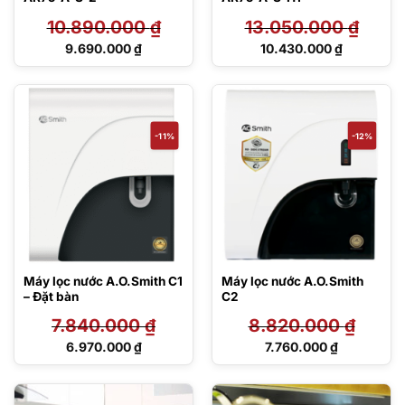
10.890.000
₫
13.050.000
₫
Giá
Giá
9.690.000
₫
10.430.000
₫
gốc
gốc
Giá
Giá
là:
là:
hiện
hiện
10.890.000 ₫.
13.050.000 ₫.
tại
tại
là:
là:
9.690.000 ₫.
10.430.000 ₫.
-11%
-12%
Máy lọc nước A.O.Smith C1
Máy lọc nước A.O.Smith
– Đặt bàn
C2
7.840.000
₫
8.820.000
₫
Giá
Giá
6.970.000
₫
7.760.000
₫
gốc
gốc
Giá
Giá
là:
là:
hiện
hiện
7.840.000 ₫.
8.820.000 ₫.
tại
tại