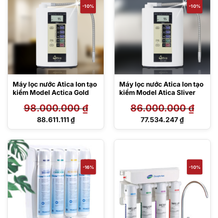
-10%
-10%
Máy lọc nước Atica Ion tạo
Máy lọc nước Atica Ion tạo
kiềm Model Actica Gold
kiềm Model Atica Sliver
98.000.000
₫
86.000.000
₫
Giá
Giá
88.611.111
₫
77.534.247
₫
gốc
gốc
Giá
Giá
là:
là:
hiện
hiện
98.000.000 ₫.
86.000.000 ₫.
tại
tại
là:
là:
88.611.111 ₫.
77.534.247 ₫.
-16%
-10%