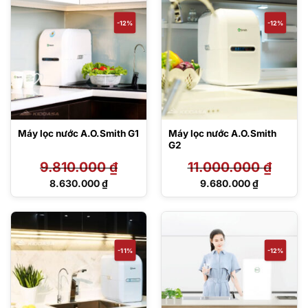
là:
là:
6.970.000 ₫.
7.760.000 ₫.
-12%
-12%
Máy lọc nước A.O.Smith G1
Máy lọc nước A.O.Smith
G2
9.810.000
₫
11.000.000
₫
Giá
Giá
8.630.000
₫
9.680.000
₫
gốc
gốc
Giá
Giá
là:
là:
hiện
hiện
9.810.000 ₫.
11.000.000 ₫.
tại
tại
là:
là:
8.630.000 ₫.
9.680.000 ₫.
-11%
-12%