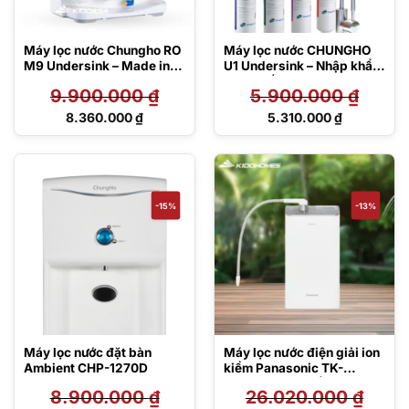
Máy lọc nước Chungho RO
Máy lọc nước CHUNGHO
M9 Undersink – Made in
U1 Undersink – Nhập khẩu
Korea
Hàn Quốc
9.900.000
₫
5.900.000
₫
Giá
Giá
8.360.000
₫
5.310.000
₫
gốc
gốc
Giá
Giá
là:
là:
hiện
hiện
9.900.000 ₫.
5.900.000 ₫.
tại
tại
là:
là:
8.360.000 ₫.
5.310.000 ₫.
-15%
-13%
Máy lọc nước đặt bàn
Máy lọc nước điện giải ion
Ambient CHP-1270D
kiềm Panasonic TK-
AS500-ZVN 3 tấm điện
8.900.000
₫
26.020.000
₫
cực