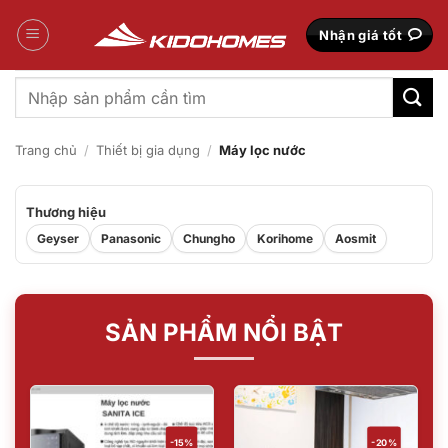
Bỏ
qua
Nhận giá tốt
nội
dung
Tìm
kiếm:
Trang chủ
/
Thiết bị gia dụng
/
Máy lọc nước
Thương hiệu
Geyser
Panasonic
Chungho
Korihome
Aosmit
SẢN PHẨM NỔI BẬT
-15%
-20%