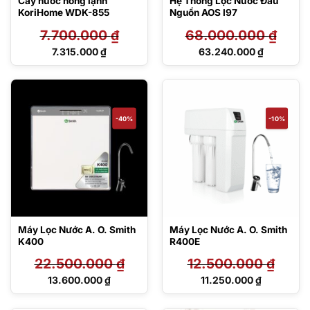
Cây nước nóng lạnh
Hệ Thống Lọc Nước Đầu
KoriHome WDK-855
Nguồn AOS I97
7.700.000
₫
68.000.000
₫
Giá
Giá
7.315.000
₫
63.240.000
₫
gốc
gốc
Giá
Giá
là:
là:
hiện
hiện
7.700.000 ₫.
68.000.000 ₫.
tại
tại
là:
là:
7.315.000 ₫.
63.240.000 ₫.
-40%
-10%
Máy Lọc Nước A. O. Smith
Máy Lọc Nước A. O. Smith
K400
R400E
22.500.000
₫
12.500.000
₫
Giá
Giá
13.600.000
₫
11.250.000
₫
gốc
gốc
Giá
Giá
là:
là:
hiện
hiện