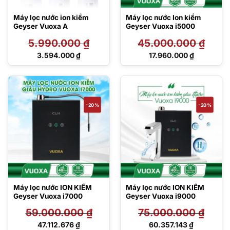
Máy lọc nước ion kiềm
Máy lọc nước Ion kiềm
Geyser Vuoxa A
Geyser Vuoxa i5000
5.990.000
₫
45.000.000
₫
Giá
Giá
3.594.000
₫
17.960.000
₫
gốc
gốc
Giá
Giá
là:
là:
hiện
hiện
5.990.000 ₫.
45.000.000 ₫.
tại
tại
là:
là:
3.594.000 ₫.
17.960.000 ₫.
-20%
-20%
Máy lọc nước ION KIỀM
Máy lọc nước ION KIỀM
Geyser Vuoxa i7000
Geyser Vuoxa i9000
59.000.000
₫
75.000.000
₫
Giá
Giá
47.112.676
₫
60.357.143
₫