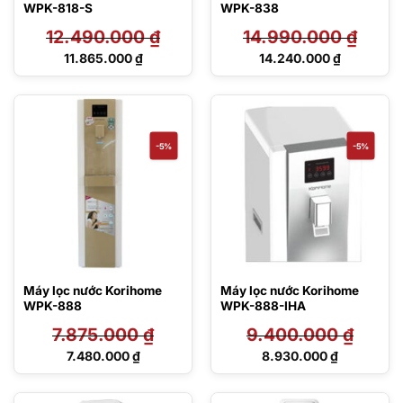
WPK-818-S
WPK-838
12.490.000
₫
14.990.000
₫
Giá
Giá
11.865.000
₫
14.240.000
₫
gốc
gốc
Giá
Giá
là:
là:
hiện
hiện
12.490.000 ₫.
14.990.000 ₫.
tại
tại
là:
là:
11.865.000 ₫.
14.240.000 ₫.
-5%
-5%
Máy lọc nước Korihome
Máy lọc nước Korihome
WPK-888
WPK-888-IHA
7.875.000
₫
9.400.000
₫
Giá
Giá
7.480.000
₫
8.930.000
₫
gốc
gốc
Giá
Giá
là:
là:
hiện
hiện
7.875.000 ₫.
9.400.000 ₫.
tại
tại