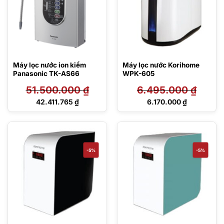
Máy lọc nước ion kiềm
Máy lọc nước Korihome
Panasonic TK-AS66
WPK-605
51.500.000
₫
6.495.000
₫
Giá
Giá
42.411.765
₫
6.170.000
₫
gốc
gốc
Giá
Giá
là:
là:
hiện
hiện
51.500.000 ₫.
6.495.000 ₫.
tại
tại
là:
là:
42.411.765 ₫.
6.170.000 ₫.
-5%
-5%