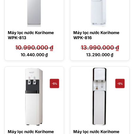
Máy lọc nước Korihome
Máy lọc nước Korihome
WPK-813
WPK-816
10.990.000
₫
13.990.000
₫
Giá
Giá
10.440.000
₫
13.290.000
₫
gốc
gốc
Giá
Giá
là:
là:
hiện
hiện
10.990.000 ₫.
13.990.000 ₫.
tại
tại
là:
là:
10.440.000 ₫.
13.290.000 ₫.
-5%
-5%
Máy lọc nước Korihome
Máy lọc nước Korihome