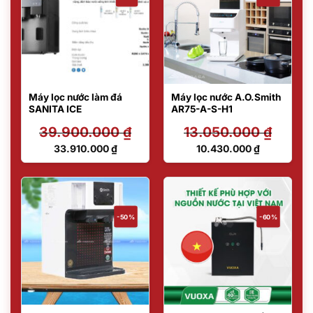
Máy lọc nước làm đá
Máy lọc nước A.O.Smith
SANITA ICE
AR75-A-S-H1
39.900.000
₫
13.050.000
₫
Giá
Giá
33.910.000
₫
10.430.000
₫
gốc
gốc
Giá
Giá
là:
là:
hiện
hiện
39.900.000 ₫.
13.050.000 ₫.
tại
tại
là:
là:
33.910.000 ₫.
10.430.000 ₫.
-50%
-60%