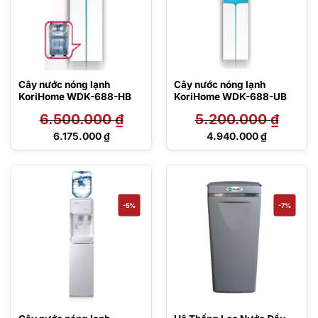
Cây nước nóng lạnh
Cây nước nóng lạnh
KoriHome WDK-688-HB
KoriHome WDK-688-UB
6.500.000
₫
5.200.000
₫
Giá
Giá
6.175.000
₫
4.940.000
₫
gốc
gốc
Giá
Giá
là:
là:
hiện
hiện
6.500.000 ₫.
5.200.000 ₫.
tại
tại
là:
là:
6.175.000 ₫.
4.940.000 ₫.
-5%
-7%