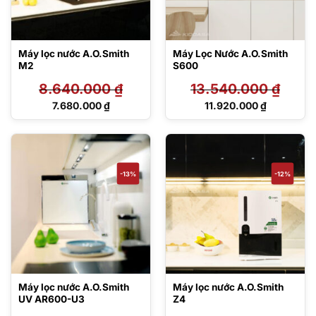
Máy lọc nước A.O.Smith
Máy Lọc Nước A.O.Smith
M2
S600
8.640.000
₫
13.540.000
₫
Giá
Giá
7.680.000
₫
11.920.000
₫
gốc
gốc
Giá
Giá
là:
là:
hiện
hiện
8.640.000 ₫.
13.540.000 ₫.
tại
tại
là:
là:
7.680.000 ₫.
11.920.000 ₫.
-13%
-12%
Máy lọc nước A.O.Smith
Máy lọc nước A.O.Smith
UV AR600-U3
Z4