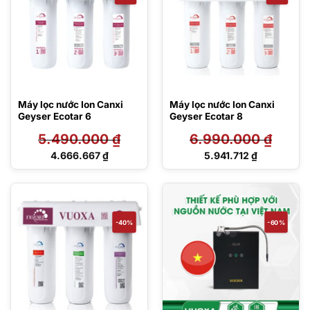
Máy lọc nước Ion Canxi
Máy lọc nước Ion Canxi
Geyser Ecotar 6
Geyser Ecotar 8
5.490.000
₫
6.990.000
₫
Giá
Giá
4.666.667
₫
5.941.712
₫
gốc
gốc
Giá
Giá
là:
là:
hiện
hiện
5.490.000 ₫.
6.990.000 ₫.
tại
tại
là:
là:
4.666.667 ₫.
5.941.712 ₫.
-40%
-60%