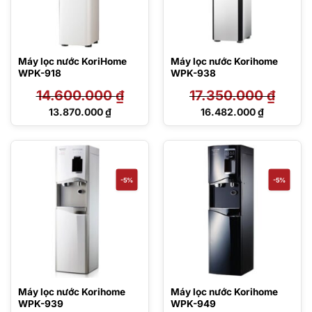
Máy lọc nước KoriHome
Máy lọc nước Korihome
WPK-918
WPK-938
14.600.000
₫
17.350.000
₫
Giá
Giá
13.870.000
₫
16.482.000
₫
gốc
gốc
Giá
Giá
là:
là:
hiện
hiện
14.600.000 ₫.
17.350.000 ₫.
tại
tại
là:
là:
13.870.000 ₫.
16.482.000 ₫.
-5%
-5%
Máy lọc nước Korihome
Máy lọc nước Korihome
WPK-939
WPK-949