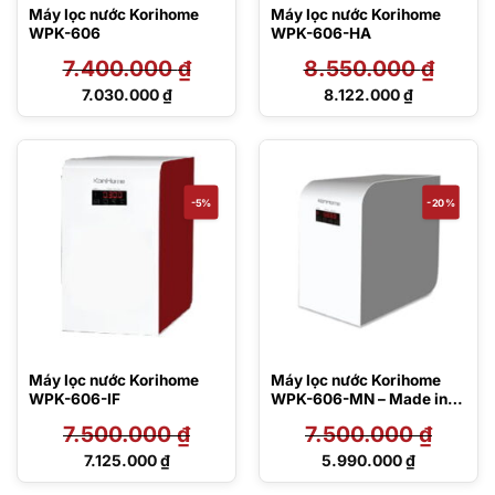
Máy lọc nước Korihome
Máy lọc nước Korihome
WPK-606
WPK-606-HA
7.400.000
₫
8.550.000
₫
Giá
Giá
7.030.000
₫
8.122.000
₫
gốc
gốc
Giá
Giá
là:
là:
hiện
hiện
7.400.000 ₫.
8.550.000 ₫.
tại
tại
là:
là:
7.030.000 ₫.
8.122.000 ₫.
-5%
-20%
Máy lọc nước Korihome
Máy lọc nước Korihome
WPK-606-IF
WPK-606-MN – Made in
Korea
7.500.000
₫
7.500.000
₫
Giá
Giá
7.125.000
₫
5.990.000
₫
gốc
gốc
Giá
Giá
là:
là: