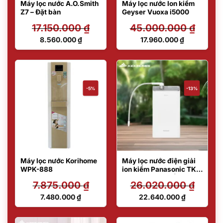
Máy lọc nước A.O.Smith
Máy lọc nước Ion kiềm
Z7 – Đặt bàn
Geyser Vuoxa i5000
17.150.000
₫
45.000.000
₫
Giá
Giá
8.560.000
₫
17.960.000
₫
gốc
gốc
Giá
Giá
là:
là:
hiện
hiện
17.150.000 ₫.
45.000.000 ₫.
tại
tại
là:
là:
8.560.000 ₫.
17.960.000 ₫.
-5%
-13%
Máy lọc nước Korihome
Máy lọc nước điện giải
WPK-888
ion kiềm Panasonic TK-
AS500-ZVN 3 tấm điện
7.875.000
₫
26.020.000
₫
cực
Giá
Giá
7.480.000
₫
22.640.000
₫
gốc
gốc
Giá
Giá
là:
là:
hiện
hiện
7.875.000 ₫.
26.020.000 ₫.
tại
tại