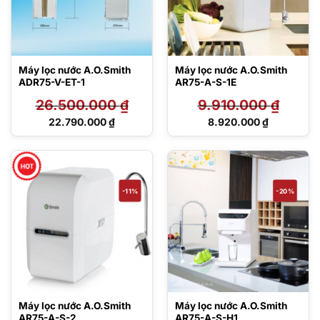
Máy lọc nước A.O.Smith
Máy lọc nước A.O.Smith
ADR75-V-ET-1
AR75-A-S-1E
26.500.000
₫
9.910.000
₫
Giá
Giá
22.790.000
₫
8.920.000
₫
gốc
gốc
Giá
Giá
là:
là:
hiện
hiện
26.500.000 ₫.
9.910.000 ₫.
tại
tại
là:
là:
22.790.000 ₫.
8.920.000 ₫.
-11%
-20%
Máy lọc nước A.O.Smith
Máy lọc nước A.O.Smith
AR75-A-S-2
AR75-A-S-H1