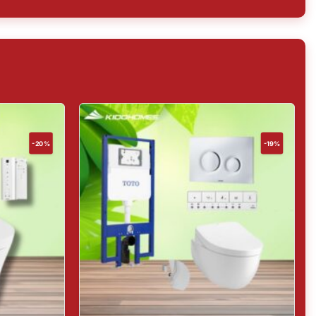
-20%
-19%