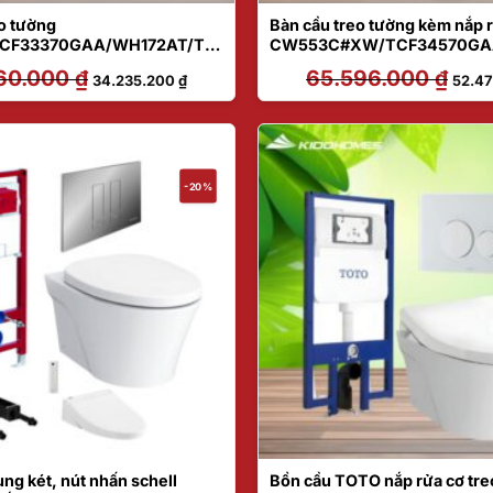
o tường
Bàn cầu treo tường kèm nắp r
CF33370GAA/WH172AT/TC
CW553C#XW/TCF34570G
70P#SS
WH172AAT/TCA502/MB174
60.000
₫
Giá
Giá
65.596.000
₫
Giá
34.235.200
₫
52.4
gốc
hiện
gốc
là:
tại
là:
42.760.000 ₫.
là:
65.59
34.235.200 ₫.
-20%
ng két, nút nhấn schell
Bồn cầu TOTO nắp rửa cơ tre