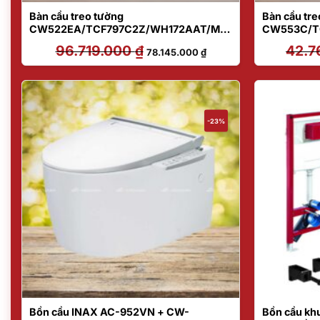
Bàn cầu treo tường
Bàn cầu tre
CW522EA/TCF797C2Z/WH172AAT/MB1
CW553C/T
71M#SS
A465/MB1
96.719.000
₫
Giá
Giá
42.7
78.145.000
₫
gốc
hiện
là:
tại
96.719.000 ₫.
là:
78.145.000 ₫.
-23%
Bồn cầu INAX AC-952VN + CW-
Bồn cầu khu