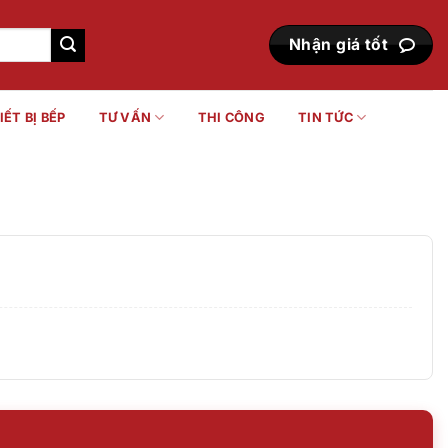
Nhận giá tốt
IẾT BỊ BẾP
TƯ VẤN
THI CÔNG
TIN TỨC