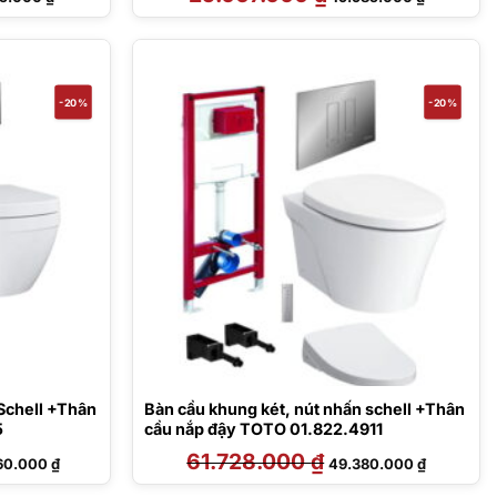
hiện
gốc
hiện
tại
là:
tại
7.000 ₫.
là:
25.067.000 ₫.
là:
19.985.000 ₫.
19.985.000
-20%
-20%
Schell +Thân
Bàn cầu khung két, nút nhấn schell +Thân
5
cầu nắp đậy TOTO 01.822.4911
Giá
61.728.000
₫
Giá
Giá
60.000
₫
49.380.000
₫
hiện
gốc
hiện
tại
là:
tại