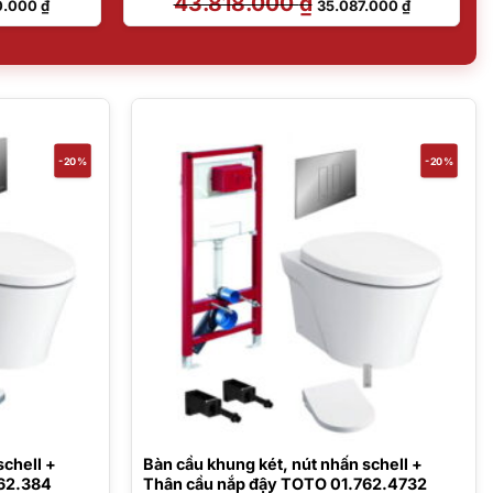
43.818.000
₫
0.000
₫
35.087.000
₫
hiện
gốc
hiện
tại
là:
tại
.000 ₫.
là:
43.818.000 ₫.
là:
29.130.000 ₫.
35.087.000 
-20%
-20%
chell +
Bàn cầu khung két, nút nhấn schell +
62.384
Thân cầu nắp đậy TOTO 01.762.4732