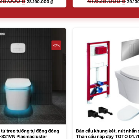
28.000
₫
41.628.000
₫
28.190.000
₫
29.13
gốc
hiện
gốc
là:
tại
là:
38.628.000 ₫.
là:
41.628
28.190.000 ₫.
-17%
 tử treo tường tự động đóng
Bàn cầu khung két, nút nhấn s
821VN Plasmacluster
Thân cầu nắp đậy TOTO 01.7