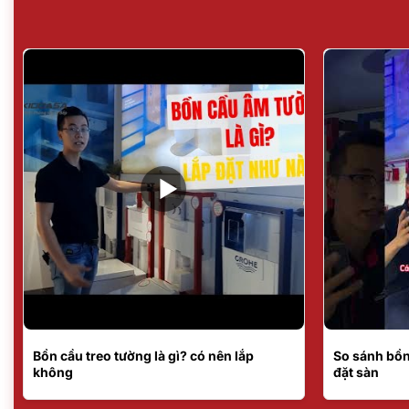
Bồn cầu treo tường là gì? có nên lắp
So sánh bồn
không
đặt sàn