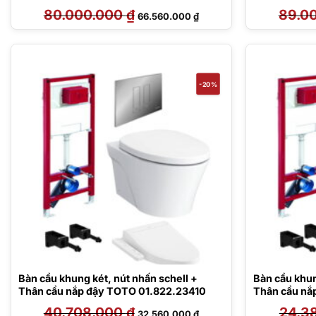
80.000.000
₫
Giá
Giá
89.0
66.560.000
₫
gốc
hiện
là:
tại
80.000.000 ₫.
là:
66.560.000 ₫.
-20%
Bàn cầu khung két, nút nhấn schell +
Bàn cầu khung
Thân cầu nắp đậy TOTO 01.822.23410
Thân cầu nắ
40.708.000
₫
Giá
Giá
24.3
32.560.000
₫