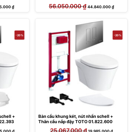
Giá
56.050.000
₫
Giá
Giá
05.000
₫
44.840.000
₫
hiện
gốc
hiện
tại
là:
tại
6.000 ₫.
là:
56.050.000 ₫.
là:
20.105.000 ₫.
44.840.00
-20%
-20%
chell +
Bàn cầu khung két, nút nhấn schell +
22.393
Thân cầu nắp đậy TOTO 01.822.600
Giá
25.067.000
₫
Giá
Giá
85.000
₫
19.985.000
₫