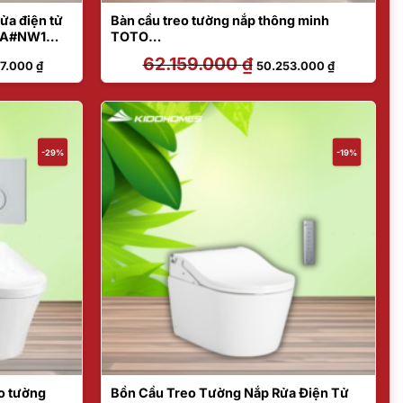
ửa điện tử
Bàn cầu treo tường nắp thông minh
AA#NW1
TOTO
P#SS
CW812REA#W/TCF47360GAA#NW1/
Giá
62.159.000
₫
Giá
Giá
77.000
₫
50.253.000
₫
WH172AT/TCA465/MB174P#SS
hiện
gốc
hiện
tại
là:
tại
6.000 ₫.
là:
62.159.000 ₫.
là:
52.477.000 ₫.
50.253.000 
-29%
-19%
o tường
Bồn Cầu Treo Tường Nắp Rửa Điện Tử