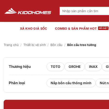
Bỏ
qua
Tìm
kiếm:
nội
dung
XẢ KHO GIÁ SỐC
COMBO & SẢN PHẨM HOT
Trang chủ
/
Thiết bị vệ sinh
/
Bồn cầu
/
Bồn cầu treo tường
Thương hiệu
TOTO
GROHE
INAX
G
Phân loại
Nắp bồn cầu thông minh
Nút n