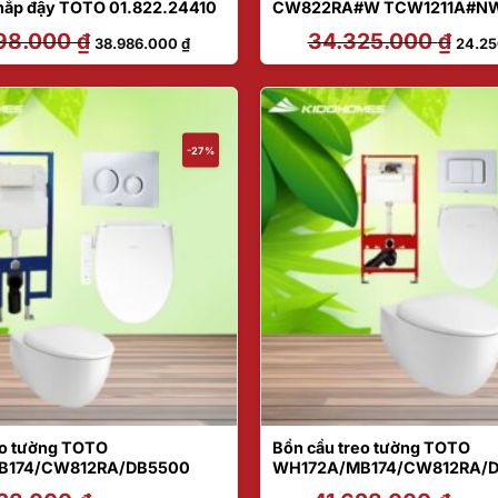
nắp đậy TOTO 01.822.24410
CW822RA#W TCW1211A#NW
MB176G#WH
98.000
₫
Giá
Giá
34.325.000
₫
Giá
38.986.000
₫
24.2
gốc
hiện
gốc
là:
tại
là:
48.798.000 ₫.
là:
34.32
38.986.000 ₫.
-27%
eo tường TOTO
Bồn cầu treo tường TOTO
B174/CW812RA/DB5500
WH172A/MB174/CW812RA/
Giá
Giá
Giá