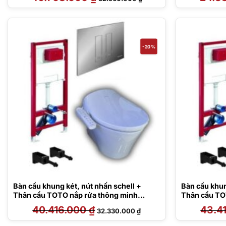
gốc
hiện
là:
tại
40.708.000 ₫.
là:
32.560.000 ₫.
-20%
Bàn cầu khung két, nút nhấn schell +
Bàn cầu khung
Thân cầu TOTO nắp rửa thông minh
Thân cầu TO
Daelim Dobidos 01.822.5500
40.416.000
₫
Giá
Giá
43.4
32.330.000
₫
gốc
hiện
là:
tại