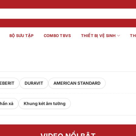
BỘ SƯU TẬP
COMBO TBVS
THIẾT BỊ VỆ SINH
TH
EBERIT
DURAVIT
AMERICAN STANDARD
hấn xả
Khung két âm tường