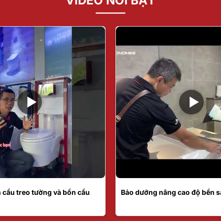
VIDEO NỔI BẬT
 cầu treo tường và bồn cầu
Bảo dưỡng nâng cao độ bền 