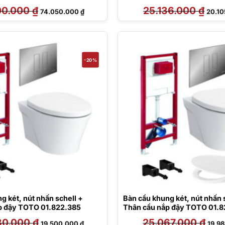
00.000
₫
Giá
Giá
25.136.000
₫
Giá
74.050.000
₫
20.1
gốc
hiện
gốc
là:
tại
là:
89.000.000 ₫.
là:
25.13
74.050.000 ₫.
-20%
 két, nút nhấn schell +
Bàn cầu khung két, nút nhấn s
p đậy TOTO 01.822.385
Thân cầu nắp đậy TOTO 01.8
80.000
₫
Giá
Giá
25.067.000
₫
Giá
19.500.000
₫
19.9