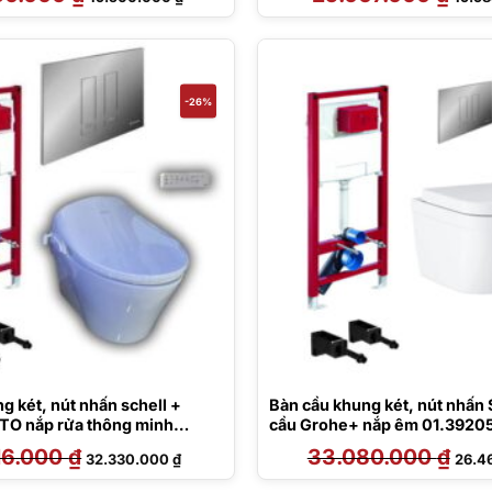
gốc
hiện
gốc
là:
tại
là:
24.380.000 ₫.
là:
25.06
19.500.000 ₫.
-26%
 két, nút nhấn schell +
Bàn cầu khung két, nút nhấn 
TO nắp rửa thông minh
cầu Grohe+ nắp êm 01.3920
Daelim Dobidos 01.822.5600
16.000
₫
Giá
Giá
33.080.000
₫
Giá
32.330.000
₫
26.4
gốc
hiện
gốc
là:
tại
là: