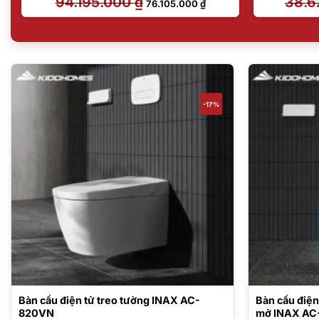
94.195.000
₫
38.6
76.105.000
₫
gốc
hiện
là:
tại
94.195.000 ₫.
là:
76.105.000 ₫.
-17%
Bàn cầu điện tử treo tường INAX AC-
Bàn cầu điện
820VN
mở INAX AC-