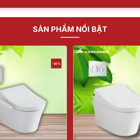
SẢN PHẨM NỔI BẬT
-20%