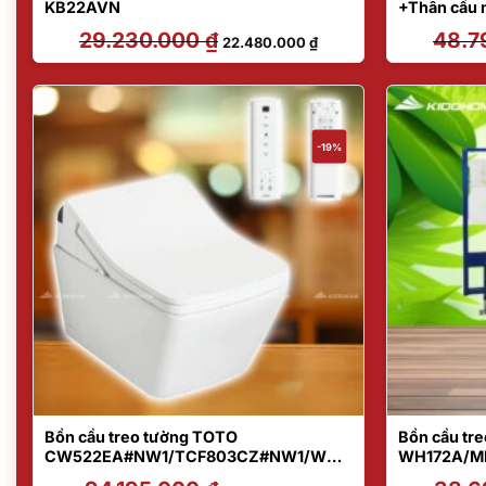
KB22AVN
+Thân cầu 
29.230.000
₫
Giá
Giá
48.7
22.480.000
₫
gốc
hiện
là:
tại
29.230.000 ₫.
là:
22.480.000 ₫.
-19%
Bồn cầu treo tường TOTO
Bồn cầu tr
CW522EA#NW1/TCF803CZ#NW1/WH1
WH172A/M
72AT/MB171M#SS
Giá
Giá