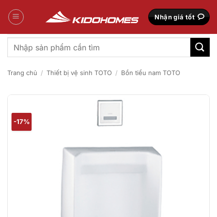
Bỏ
qua
Nhận giá tốt
nội
dung
Tìm
kiếm:
Trang chủ
/
Thiết bị vệ sinh TOTO
/
Bồn tiểu nam TOTO
-17%