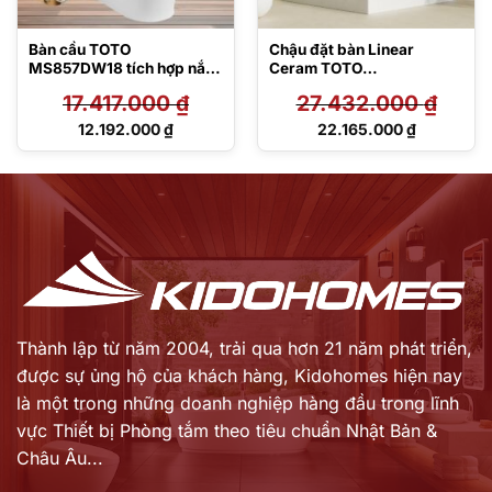
Bàn cầu TOTO
Chậu đặt bàn Linear
MS857DW18 tích hợp nắp
Ceram TOTO
rửa điện tử Washlet dòng
LT4716G17#MBL
17.417.000
₫
27.432.000
₫
C2 – TCF23710AAA
Giá
Giá
12.192.000
₫
22.165.000
₫
gốc
gốc
Giá
Giá
là:
là:
hiện
hiện
17.417.000 ₫.
27.432.000 ₫.
tại
tại
là:
là:
12.192.000 ₫.
22.165.000 ₫.
Thành lập từ năm 2004, trải qua hơn 21 năm phát triển,
được sự ủng hộ của khách hàng,
Kidohomes hiện nay
là một trong những doanh nghiệp hàng đầu trong lĩnh
vực Thiết bị Phòng tắm theo tiêu chuẩn Nhật Bản &
Châu Âu...