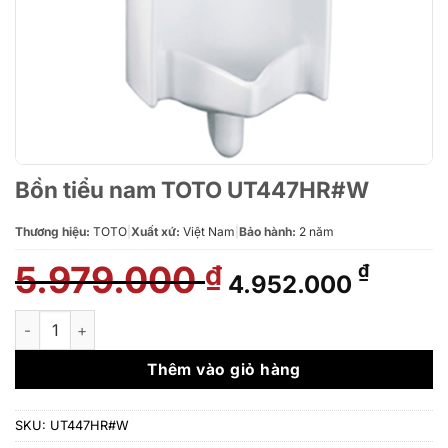
Bồn tiểu nam TOTO UT447HR#W
Thương hiệu:
TOTO
|
Xuất xứ:
Việt Nam
|
Bảo hành:
2 năm
5.979.000
Giá
Giá
₫
₫
4.952.000
gốc
hiện
là:
tại
Bồn tiểu nam TOTO UT447HR#W số lượng
5.979.000 ₫.
là:
4.952.
Thêm vào giỏ hàng
SKU:
UT447HR#W