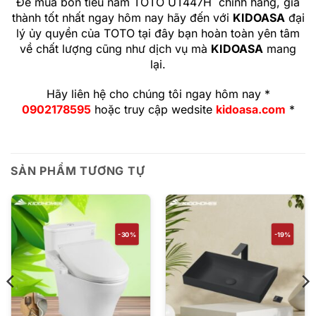
Để mua bồn tiểu nam
TOTO
UT447H
chính hãng, giá
thành tốt nhất ngay hôm nay hãy đến với
KIDOASA
đại
lý ủy quyền của TOTO tại đây bạn hoàn toàn yên tâm
về chất lượng cũng như dịch vụ mà
KIDOASA
mang
lại.
Hãy liên hệ cho chúng tôi ngay hôm nay *
0902178595
hoặc truy cập wedsite
kidoasa.com
*
SẢN PHẨM TƯƠNG TỰ
-30%
-19%