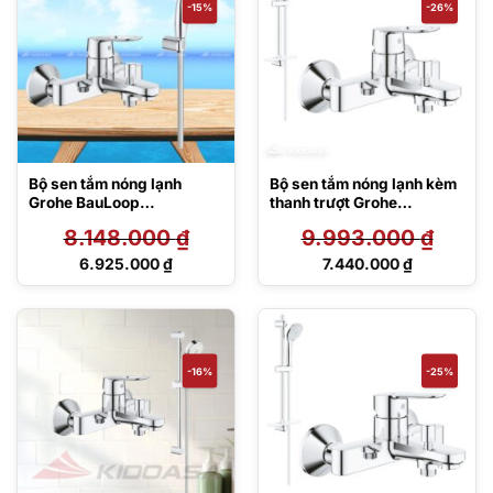
-15%
-26%
Bộ sen tắm nóng lạnh
Bộ sen tắm nóng lạnh kèm
Grohe BauLoop
thanh trượt Grohe
23603000/27799001
23603000/27231001
8.148.000
₫
9.993.000
₫
Giá
Giá
6.925.000
₫
7.440.000
₫
gốc
gốc
Giá
Giá
là:
là:
hiện
hiện
8.148.000 ₫.
9.993.000 ₫.
tại
tại
là:
là:
6.925.000 ₫.
7.440.000 ₫.
-16%
-25%