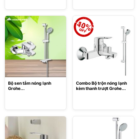
Bộ sen tắm nóng lạnh
Combo Bộ trộn nóng lạnh
Grohe
kèm thanh trượt Grohe
406810575/27600000
32815000/27787001