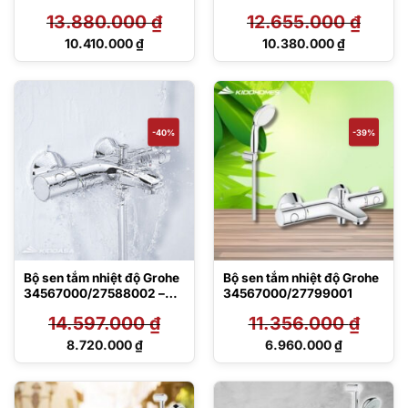
Grohtherm 1000
13.880.000
₫
12.655.000
₫
Giá
Giá
10.410.000
₫
10.380.000
₫
gốc
gốc
Giá
Giá
là:
là:
hiện
hiện
13.880.000 ₫.
12.655.000 ₫.
tại
tại
là:
là:
10.410.000 ₫.
10.380.000 ₫.
-40%
-39%
Bộ sen tắm nhiệt độ Grohe
Bộ sen tắm nhiệt độ Grohe
34567000/27588002 –
34567000/27799001
Grohtherm 800
14.597.000
₫
11.356.000
₫
Giá
Giá
8.720.000
₫
6.960.000
₫
gốc
gốc
Giá
Giá
là:
là:
hiện
hiện
14.597.000 ₫.
11.356.000 ₫.
tại
tại
là:
là: