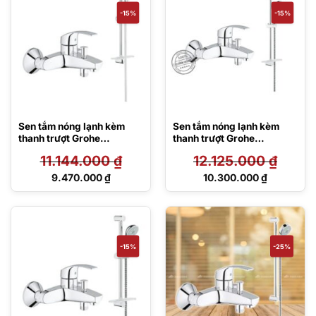
10.208.000 ₫.
8.640.000 ₫.
-15%
-15%
Sen tắm nóng lạnh kèm
Sen tắm nóng lạnh kèm
thanh trượt Grohe
thanh trượt Grohe
33300002/27231001
33300002/27577002
11.144.000
₫
12.125.000
₫
Giá
Giá
9.470.000
₫
10.300.000
₫
gốc
gốc
Giá
Giá
là:
là:
hiện
hiện
11.144.000 ₫.
12.125.000 ₫.
tại
tại
là:
là:
9.470.000 ₫.
10.300.000 ₫.
-15%
-25%