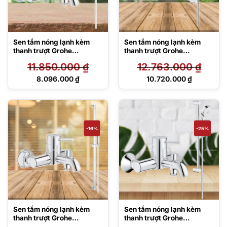
Sen tắm nóng lạnh kèm
Sen tắm nóng lạnh kèm
thanh trượt Grohe
thanh trượt Grohe
32865000/27231001
32865000/27577002
11.850.000
₫
12.763.000
₫
Giá
Giá
8.096.000
₫
10.720.000
₫
gốc
gốc
Giá
Giá
là:
là:
hiện
hiện
11.850.000 ₫.
12.763.000 ₫.
tại
tại
là:
là:
8.096.000 ₫.
10.720.000 ₫.
-16%
-25%
Sen tắm nóng lạnh kèm
Sen tắm nóng lạnh kèm
thanh trượt Grohe
thanh trượt Grohe
32865000/27700000
32865000/27787002