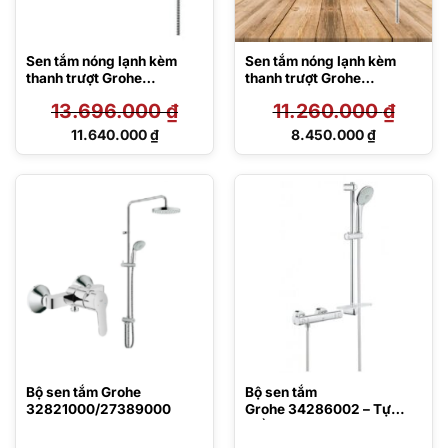
Sen tắm nóng lạnh kèm
Sen tắm nóng lạnh kèm
thanh trượt Grohe
thanh trượt Grohe
33300002/27609000
33300002/27787002
13.696.000
₫
11.260.000
₫
Giá
Giá
11.640.000
₫
8.450.000
₫
gốc
gốc
Giá
Giá
là:
là:
hiện
hiện
13.696.000 ₫.
11.260.000 ₫.
tại
tại
là:
là:
11.640.000 ₫.
8.450.000 ₫.
Bộ sen tắm Grohe
Bộ sen tắm
32821000/27389000
Grohe 34286002 – Tự
điều chỉnh nhiệt độ