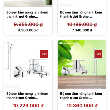
Bộ sen tắm nóng lạnh kèm
Bộ sen tắm nóng lạnh kèm
thanh trượt Grohe
thanh trượt Grohe
23603000/27787002
23605000/27231001
9.955.000
₫
10.189.000
₫
Giá
Giá
8.360.000
₫
7.640.000
₫
gốc
gốc
Giá
Giá
là:
là:
hiện
hiện
9.955.000 ₫.
10.189.000 ₫.
tại
tại
là:
là:
8.360.000 ₫.
7.640.000 ₫.
-20%
-16%
Bộ sen tắm nóng lạnh kèm
Bộ sen tắm nóng lạnh kèm
thanh trượt Grohe
thanh trượt Grohe
23605000/27787002
32820000/27577001
10.229.000
₫
10.860.000
₫