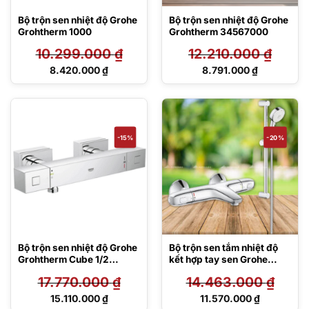
Bộ trộn sen nhiệt độ Grohe
Bộ trộn sen nhiệt độ Grohe
Grohtherm 1000
Grohtherm 34567000
10.299.000
₫
12.210.000
₫
Giá
Giá
8.420.000
₫
8.791.000
₫
gốc
gốc
Giá
Giá
là:
là:
hiện
hiện
10.299.000 ₫.
12.210.000 ₫.
tại
tại
là:
là:
8.420.000 ₫.
8.791.000 ₫.
-15%
-20%
Bộ trộn sen nhiệt độ Grohe
Bộ trộn sen tắm nhiệt độ
Grohtherm Cube 1/2
kết hợp tay sen Grohe
34488000
34155003/27787002-
17.770.000
₫
14.463.000
₫
Grohtherm 1000
Giá
Giá
15.110.000
₫
11.570.000
₫
gốc
gốc