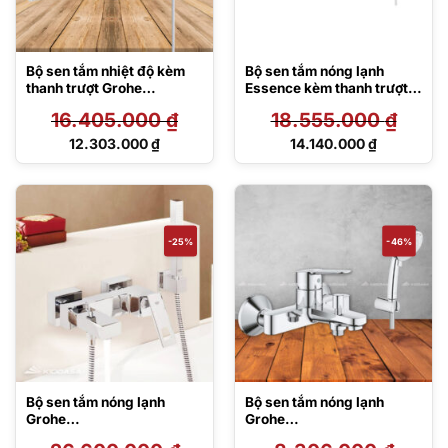
Bộ sen tắm nhiệt độ kèm
Bộ sen tắm nóng lạnh
thanh trượt Grohe
Essence kèm thanh trượt
Grohtherm 800-
Euphoria Grohe
16.405.000
₫
18.555.000
₫
34567000/27577002
33624001/27230001
Giá
Giá
12.303.000
₫
14.140.000
₫
gốc
gốc
Giá
Giá
là:
là:
hiện
hiện
16.405.000 ₫.
18.555.000 ₫.
tại
tại
là:
là:
12.303.000 ₫.
14.140.000 ₫.
-25%
-46%
Bộ sen tắm nóng lạnh
Bộ sen tắm nóng lạnh
Grohe
Grohe
23140000/27702000
23605000/27588002