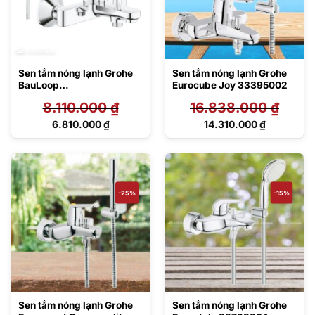
Sen tắm nóng lạnh Grohe
Sen tắm nóng lạnh Grohe
BauLoop
Eurocube Joy 33395002
23603000/27588002
8.110.000
₫
16.838.000
₫
Giá
Giá
6.810.000
₫
14.310.000
₫
gốc
gốc
Giá
Giá
là:
là:
hiện
hiện
8.110.000 ₫.
16.838.000 ₫.
tại
tại
là:
là:
6.810.000 ₫.
14.310.000 ₫.
-25%
-15%
Sen tắm nóng lạnh Grohe
Sen tắm nóng lạnh Grohe