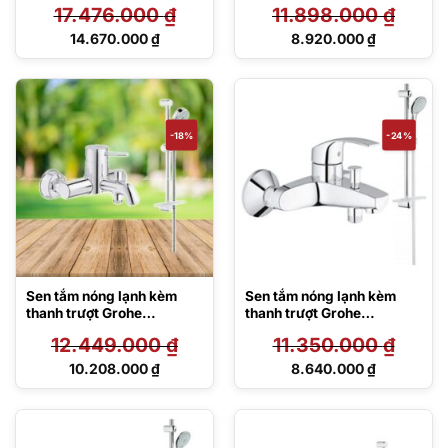
17.476.000
₫
11.898.000
₫
Giá
Giá
14.670.000
₫
8.920.000
₫
gốc
gốc
Giá
Giá
là:
là:
hiện
hiện
17.476.000 ₫.
11.898.000 ₫.
tại
tại
là:
là:
14.670.000 ₫.
8.920.000 ₫.
-18%
-24%
Sen tắm nóng lạnh kèm
Sen tắm nóng lạnh kèm
thanh trượt Grohe
thanh trượt Grohe
32865000/27929002
33300002/27230001
12.449.000
₫
11.350.000
₫
Giá
Giá
10.208.000
₫
8.640.000
₫
gốc
gốc
Giá
Giá
là:
là:
hiện
hiện
12.449.000 ₫.
11.350.000 ₫.
tại
tại
là:
là: