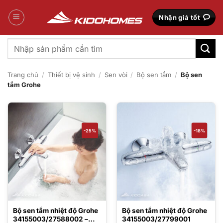
Bỏ
qua
Nhận giá tốt
nội
dung
Tìm
kiếm:
Trang chủ
/
Thiết bị vệ sinh
/
Sen vòi
/
Bộ sen tắm
/
Bộ sen
tắm Grohe
-25%
-18%
Bộ sen tắm nhiệt độ Grohe
Bộ sen tắm nhiệt độ Grohe
34155003/27588002 –
34155003/27799001