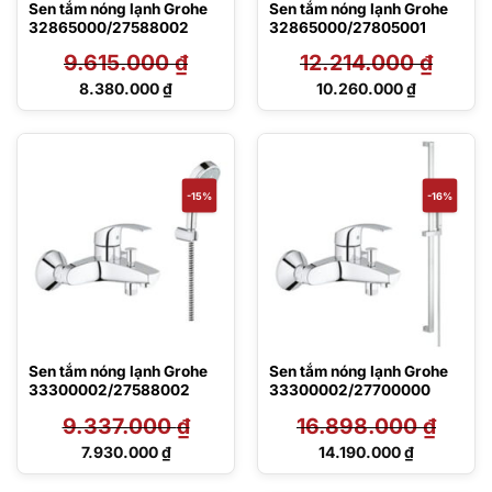
Sen tắm nóng lạnh Grohe
Sen tắm nóng lạnh Grohe
32865000/27588002
32865000/27805001
9.615.000
₫
12.214.000
₫
Giá
Giá
8.380.000
₫
10.260.000
₫
gốc
gốc
Giá
Giá
là:
là:
hiện
hiện
9.615.000 ₫.
12.214.000 ₫.
tại
tại
là:
là:
8.380.000 ₫.
10.260.000 ₫.
-15%
-16%
Sen tắm nóng lạnh Grohe
Sen tắm nóng lạnh Grohe
33300002/27588002
33300002/27700000
9.337.000
₫
16.898.000
₫
Giá
Giá
7.930.000
₫
14.190.000
₫
gốc
gốc
Giá
Giá
là:
là:
hiện
hiện