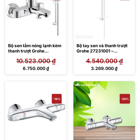
Bộ sen tắm nóng lạnh kèm
Bộ tay sen và thanh trượt
thanh trượt Grohe
Grohe 27231001 –
33591002/27787002
Euphoria 110
10.523.000
₫
4.540.000
₫
Giá
Giá
6.750.000
₫
3.269.000
₫
gốc
gốc
Giá
Giá
là:
là:
hiện
hiện
10.523.000 ₫.
4.540.000 ₫.
tại
tại
là:
là:
6.750.000 ₫.
3.269.000 ₫.
-18%
-28%