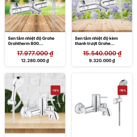
Sen tắm nhiệt độ Grohe
Sen tắm nhiệt độ kèm
Grohtherm 800
thanh trượt Grohe
(34567000/27609000)
Grohtherm 800
17.977.000
₫
15.540.000
₫
34567000/27787002
Giá
Giá
12.280.000
₫
9.320.000
₫
gốc
gốc
Giá
Giá
là:
là:
hiện
hiện
17.977.000 ₫.
15.540.000 ₫.
tại
tại
là:
là:
12.280.000 ₫.
9.320.000 ₫.
-13%
-16%