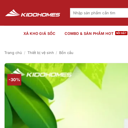
Bỏ
qua
Tìm
kiếm:
nội
dung
XẢ KHO GIÁ SỐC
COMBO & SẢN PHẨM HOT
Trang chủ
/
Thiết bị vệ sinh
/
Bồn cầu
-30%