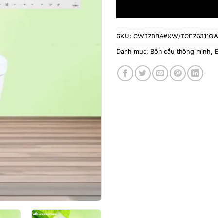
SKU:
CW878BA#XW/TCF76311GA
Danh mục:
Bồn cầu thông minh
,