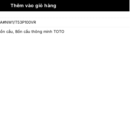
46.556.000 ₫.
Thêm vào giỏ hàng
A#NW1/T53P100VR
Bồn cầu
,
Bồn cầu thông minh TOTO