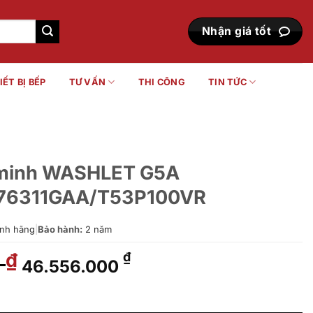
Nhận giá tốt
IẾT BỊ BẾP
TƯ VẤN
THI CÔNG
TIN TỨC
 minh WASHLET G5A
6311GAA/T53P100VR
nh hãng
|
Bảo hành:
2 năm
0
Giá
Giá
₫
₫
46.556.000
gốc
hiện
là:
tại
ET G5A CW878BA/TCF76311GAA/T53P100VR số lượng
66.508.000 ₫.
là: