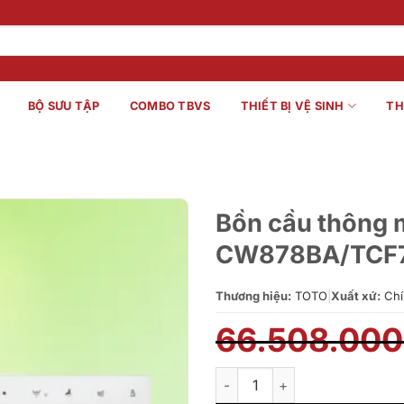
BỘ SƯU TẬP
COMBO TBVS
THIẾT BỊ VỆ SINH
TH
Bồn cầu thông
CW878BA/TCF7
Thương hiệu:
TOTO
|
Xuất xứ:
Chí
66.508.00
Bồn cầu thông minh WASHL