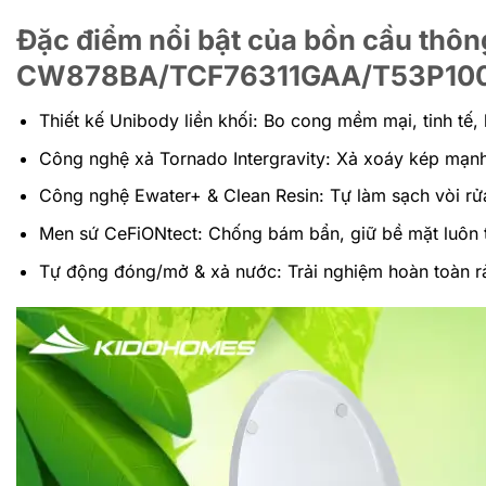
Đặc điểm nổi bật của bồn cầu th
CW878BA/TCF76311GAA/T53P10
Thiết kế Unibody liền khối: Bo cong mềm mại, tinh tế,
Công nghệ xả Tornado Intergravity: Xả xoáy kép mạnh 
Công nghệ Ewater+ & Clean Resin: Tự làm sạch vòi rử
Men sứ CeFiONtect: Chống bám bẩn, giữ bề mặt luôn 
Tự động đóng/mở & xả nước: Trải nghiệm hoàn toàn rản