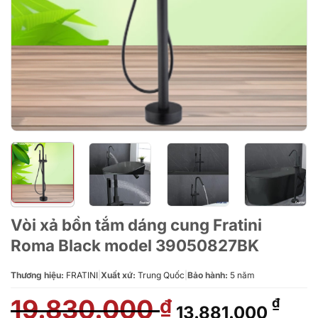
Vòi xả bồn tắm dáng cung Fratini
Roma Black model 39050827BK
Thương hiệu:
FRATINI
|
Xuất xứ:
Trung Quốc
|
Bảo hành:
5 năm
19.830.000
Giá
Giá
₫
₫
13.881.000