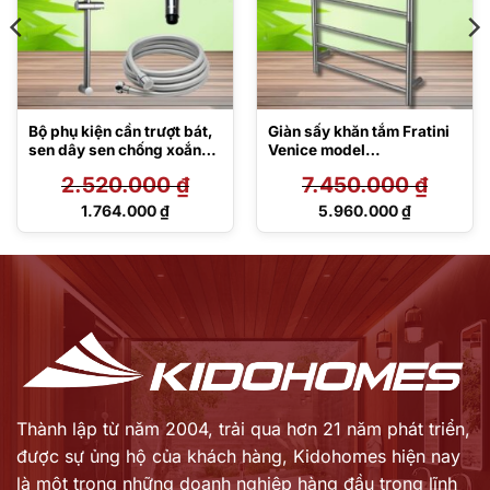
Bộ phụ kiện cần trượt bát,
Giàn sấy khăn tắm Fratini
sen dây sen chống xoắn
Venice model
Fratini Anti twist
39070415GY Grey
2.520.000
₫
7.450.000
₫
39051443
Giá
Giá
1.764.000
₫
5.960.000
₫
gốc
gốc
Giá
Giá
là:
là:
hiện
hiện
2.520.000 ₫.
7.450.000 ₫.
tại
tại
là:
là:
1.764.000 ₫.
5.960.000 ₫.
Thành lập từ năm 2004, trải qua hơn 21 năm phát triển,
được sự ủng hộ của khách hàng,
Kidohomes hiện nay
là một trong những doanh nghiệp hàng đầu trong lĩnh