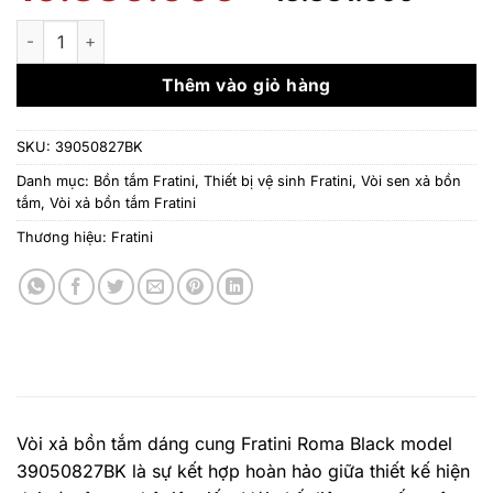
gốc
hiện
là:
tại
Vòi xả bồn tắm dáng cung Fratini Roma Black model 39050827
19.830.000 ₫.
là:
13.8
Thêm vào giỏ hàng
SKU:
39050827BK
Danh mục:
Bồn tắm Fratini
,
Thiết bị vệ sinh Fratini
,
Vòi sen xả bồn
tắm
,
Vòi xả bồn tắm Fratini
Thương hiệu:
Fratini
Vòi xả bồn tắm dáng cung Fratini Roma Black model
39050827BK là sự kết hợp hoàn hảo giữa thiết kế hiện