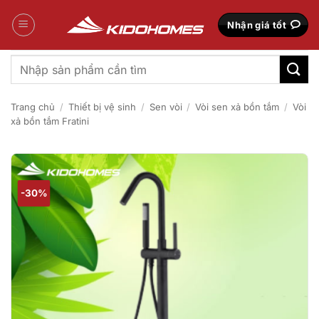
Bỏ
qua
Nhận giá tốt
nội
dung
Tìm
kiếm:
Trang chủ
/
Thiết bị vệ sinh
/
Sen vòi
/
Vòi sen xả bồn tắm
/
Vòi
xả bồn tắm Fratini
-30%