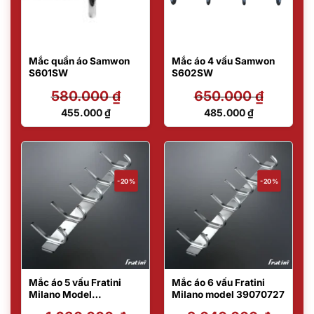
Mắc quần áo Samwon
Mắc áo 4 vấu Samwon
S601SW
S602SW
580.000
₫
650.000
₫
Giá
Giá
455.000
₫
485.000
₫
gốc
gốc
Giá
Giá
là:
là:
hiện
hiện
580.000 ₫.
650.000 ₫.
tại
tại
là:
là:
455.000 ₫.
485.000 ₫.
-20%
-20%
Mắc áo 5 vấu Fratini
Mắc áo 6 vấu Fratini
Milano Model
Milano model 39070727
39070732