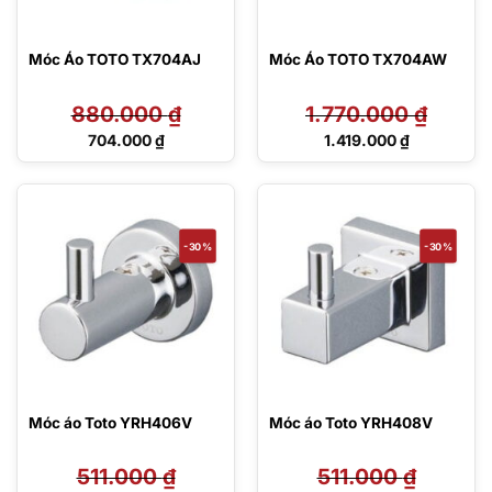
Móc Áo TOTO TX704AJ
Móc Áo TOTO TX704AW
880.000
₫
1.770.000
₫
Giá
Giá
704.000
₫
1.419.000
₫
gốc
gốc
Giá
Giá
là:
là:
hiện
hiện
880.000 ₫.
1.770.000 ₫.
tại
tại
là:
là:
704.000 ₫.
1.419.000 ₫.
-30%
-30%
Móc áo Toto YRH406V
Móc áo Toto YRH408V
511.000
₫
511.000
₫