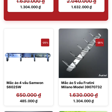
1.630.000
₫
2.040.000
₫
Giá
Giá
1.304.000
₫
1.632.000
₫
gốc
gốc
Giá
Giá
là:
là:
hiện
hiện
1.630.000 ₫.
2.040.000 ₫.
tại
tại
là:
là:
1.304.000 ₫.
1.632.000 ₫.
-25%
-20%
Mắc áo 4 vấu Samwon
Mắc áo 5 vấu Fratini
S602SW
Milano Model 39070732
650.000
₫
1.630.000
₫
Giá
Giá
485.000
₫
1.304.000
₫
gốc
gốc
Giá
Giá
là:
là:
hiện
hiện