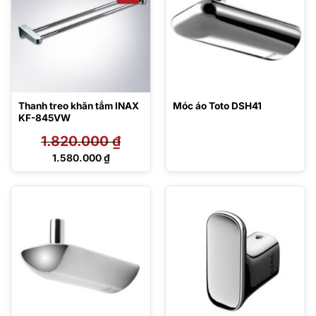
Thanh treo khăn tắm INAX
Móc áo Toto DSH41
KF-845VW
1.820.000
₫
Giá
1.580.000
₫
gốc
Giá
là:
hiện
1.820.000 ₫.
tại
là:
1.580.000 ₫.