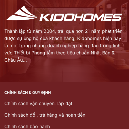
đồ trở nên dễ dàng hơn, giúp bạn tiết kiệm thời gian và
nỗ lực.
Tăng tính thẩm mỹ:
Móc áo được thiết kế với nhiều
Thành lập từ năm 2004, trải qua hơn 21 năm phát triển,
kiểu dáng và chất liệu khác nhau, giúp tạo điểm nhấn
được sự ủng hộ của khách hàng,
Kidohomes hiện nay
thẩm mỹ trong phòng tắm. Chúng có thể được lựa
là một trong những doanh nghiệp hàng đầu trong lĩnh
chọn để phù hợp với trang trí nội thất tổng thể của
vực Thiết bị Phòng tắm theo tiêu chuẩn Nhật Bản &
phòng tắm.
Châu Âu...
Đa dạng về loại móc:
Có nhiều loại móc áo phòng tắm
khác nhau, bao gồm móc treo đơn, móc treo đôi, móc
treo gắn trên cửa, móc treo gắn trên tường, và nhiều
loại khác. Điều này cho phép bạn lựa chọn loại móc
CHÍNH SÁCH & QUY ĐỊNH
phù hợp với nhu cầu và không gian cụ thể của bạn.
Chính sách vận chuyển, lắp đặt
Giá cả phải chăng:
Móc áo thường có giá trị kinh tế, và
Chính sách đổi, trả hàng và hoàn tiền
bạn có thể tìm thấy nhiều tùy chọn phù hợp với ngân
sách của mình.
Chinh sách bảo hành