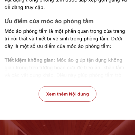
dễ dàng truy cập.
Ưu điểm của móc áo phòng tắm
Móc áo phòng tắm là một phần quan trọng của trang
trí nội thất và thiết bị vệ sinh trong phòng tắm. Dưới
đây là một số ưu điểm của móc áo phòng tắm:
Tiết kiệm không gian
: Móc áo giúp tận dụng không
gian trống trên tường hoặc cửa để treo áo, khăn tắm
và các vật dụng khác. Điều này giúp phòng tắm trở
nên gọn gàng và sắp xếp hơn.
Xem thêm Nội dung
Tạo trật tự
: Móc áo giúp bạn duy trì trật tự trong
phòng tắm bằng cách giữ các vật dụng cơ bản được
treo đúng chỗ. Không còn cảm giác lạ lẫm khi tìm kiếm
áo hoặc khăn tắm.
Thuận tiện sử dụng:
Móc áo làm cho việc treo và lấy