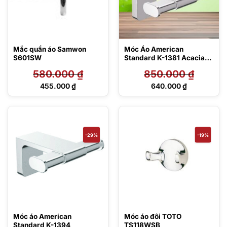
Mắc quần áo Samwon
Móc Áo American
S601SW
Standard K-1381 Acacia
Evolution
580.000
₫
850.000
₫
Giá
Giá
455.000
₫
640.000
₫
gốc
gốc
Giá
Giá
là:
là:
hiện
hiện
580.000 ₫.
850.000 ₫.
tại
tại
là:
là:
455.000 ₫.
640.000 ₫.
-29%
-19%
Móc áo American
Móc áo đôi TOTO
Standard K-1394
TS118WSB