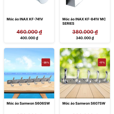
Móc áo INAX KF-741V
Móc áo INAX KF-841V MC
SERIES
460.000
₫
380.000
₫
Giá
Giá
400.000
₫
340.000
₫
gốc
gốc
Giá
Giá
là:
là:
hiện
hiện
460.000 ₫.
380.000 ₫.
tại
tại
là:
là:
400.000 ₫.
340.000 ₫.
-20%
-17%
Móc áo Samwon S606SW
Móc áo Samwon S607SW