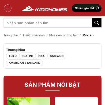
Bỏ
qua
Nhận giá tốt
nội
dung
Tìm
kiếm:
Trang chủ
/
Thiết bị vệ sinh
/
Phụ kiện phòng tắm
/
Móc áo
Thương hiệu
TOTO
FRATINI
INAX
SAMWON
AMERICAN STANDARD
SẢN PHẨM NỔI BẬT