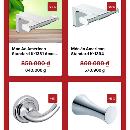
-25%
-29%
Móc Áo American
Móc áo American
Standard K-1381 Acacia
Standard K-1394
Evolution
850.000
₫
800.000
₫
Giá
Giá
640.000
₫
570.900
₫
gốc
gốc
Giá
Giá
là:
là:
hiện
hiện
850.000 ₫.
800.000 ₫.
tại
tại
là:
là:
640.000 ₫.
570.900 ₫.
-9%
-13%