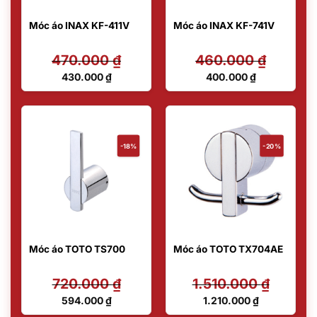
Móc áo INAX KF-411V
Móc áo INAX KF-741V
470.000
₫
460.000
₫
Giá
Giá
430.000
₫
400.000
₫
gốc
gốc
Giá
Giá
là:
là:
hiện
hiện
470.000 ₫.
460.000 ₫.
tại
tại
là:
là:
430.000 ₫.
400.000 ₫.
-18%
-20%
Móc áo TOTO TS700
Móc áo TOTO TX704AE
720.000
₫
1.510.000
₫
Giá
Giá
594.000
₫
1.210.000
₫
gốc
gốc
Giá
Giá