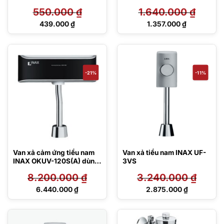
550.000
₫
1.640.000
₫
Giá
Giá
439.000
₫
1.357.000
₫
gốc
gốc
Giá
Giá
là:
là:
hiện
hiện
550.000 ₫.
1.640.000 ₫.
tại
tại
là:
là:
439.000 ₫.
1.357.000 ₫.
-21%
-11%
Van xả cảm ứng tiểu nam
Van xả tiểu nam INAX UF-
INAX OKUV-120S(A) dùng
3VS
pin
8.200.000
₫
3.240.000
₫
Giá
Giá
6.440.000
₫
2.875.000
₫
gốc
gốc
Giá
Giá
là:
là:
hiện
hiện
8.200.000 ₫.
3.240.000 ₫.
tại
tại
là:
là: