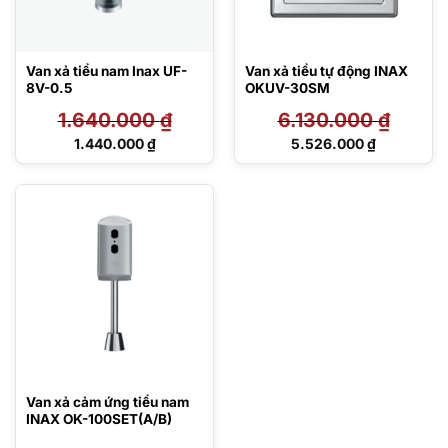
Van xả tiểu nam Inax UF-
Van xả tiểu tự động INAX
8V-0.5
OKUV-30SM
1.640.000
₫
6.130.000
₫
Giá
Giá
1.440.000
₫
5.526.000
₫
gốc
gốc
Giá
Giá
là:
là:
hiện
hiện
1.640.000 ₫.
6.130.000 ₫.
tại
tại
là:
là:
1.440.000 ₫.
5.526.000 ₫.
Van xả cảm ứng tiểu nam
INAX OK-100SET(A/B)