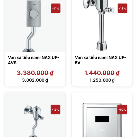
6.440.000 ₫.
2.875.000 ₫.
-11%
-13%
Van xả tiểu nam INAX UF-
Van xả tiểu nam INAX UF-
4VS
5V
3.380.000
₫
1.440.000
₫
Giá
Giá
3.002.000
₫
1.250.000
₫
gốc
gốc
Giá
Giá
là:
là:
hiện
hiện
3.380.000 ₫.
1.440.000 ₫.
tại
tại
là:
là:
3.002.000 ₫.
1.250.000 ₫.
-12%
-10%