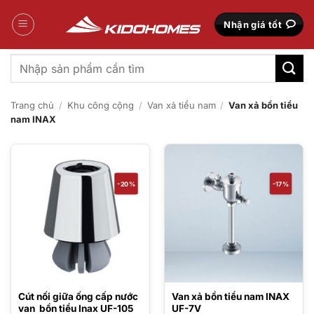
Bỏ
qua
Nhận giá tốt
nội
dung
Tìm
kiếm:
Trang chủ
/
Khu công cộng
/
Van xả tiểu nam
/
Van xả bồn tiểu
nam INAX
-20%
-17%
Cút nối giữa ống cấp nước
Van xả bồn tiểu nam INAX
van bồn tiểu Inax UF-105
UF-7V