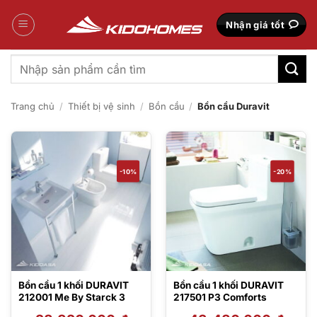
Bỏ
qua
Nhận giá tốt
nội
dung
Tìm
kiếm:
Trang chủ
/
Thiết bị vệ sinh
/
Bồn cầu
/
Bồn cầu Duravit
-10%
-20%
Bồn cầu 1 khối DURAVIT
Bồn cầu 1 khối DURAVIT
212001 Me By Starck 3
217501 P3 Comforts