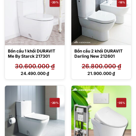
-20%
-18%
Bồn cầu 1 khối DURAVIT
Bồn cầu 2 khối DURAVIT
Me By Starck 217301
Darling New 212601
30.600.000
₫
26.800.000
₫
Giá
Giá
24.490.000
₫
21.900.000
₫
gốc
gốc
Giá
Giá
là:
là:
hiện
hiện
30.600.000 ₫.
26.800.000 ₫.
tại
tại
là:
là:
24.490.000 ₫.
21.900.000 ₫.
-20%
-35%