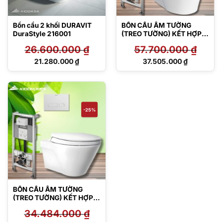
Bồn cầu 2 khối DURAVIT
BỒN CẦU ÂM TƯỜNG
DuraStyle 216001
(TREO TƯỜNG) KẾT HỢP
DURAVIT, TOTO
26.600.000
₫
57.700.000
₫
CW822RA/DB5600/WD10
0100000/WD5001011000
Giá
Giá
21.280.000
₫
37.505.000
₫
gốc
gốc
Giá
Giá
là:
là:
hiện
hiện
26.600.000 ₫.
57.700.000 ₫.
tại
tại
là:
là:
21.280.000 ₫.
37.505.000 ₫.
-25%
BỒN CẦU ÂM TƯỜNG
(TREO TƯỜNG) KẾT HỢP
DURAVIT, TOTO
34.484.000
₫
CW822RA/TC393VS/WD1