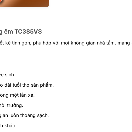
ng êm TC385VS
kế tinh gọn, phù hợp với mọi không gian nhà tắm, mang 
vệ sinh.
o dài tuổi thọ sản phẩm.
ong một lần xả.
môi trường.
ian luôn thoáng sạch.
nh khác.