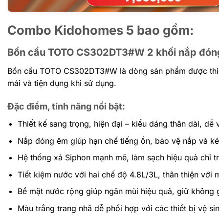
Combo Kidohomes 5 bao gồm:
Bồn cầu TOTO CS302DT3#W 2 khối nắp đó
Bồn cầu TOTO CS302DT3#W là dòng sản phẩm được thiết 
mái và tiện dụng khi sử dụng.
Đặc điểm, tính năng nổi bật:
Thiết kế sang trọng, hiện đại – kiểu dáng thân dài, dễ 
Nắp đóng êm giúp hạn chế tiếng ồn, bảo vệ nắp và ké
Hệ thống xả Siphon mạnh mẽ, làm sạch hiệu quả chỉ tr
Tiết kiệm nước với hai chế độ 4.8L/3L, thân thiện với 
Bề mặt nước rộng giúp ngăn mùi hiệu quả, giữ không g
Màu trắng trang nhã dễ phối hợp với các thiết bị vệ si