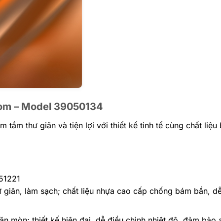
Crom – Model 39050134
tắm thư giãn và tiện lợi với thiết kế tinh tế cùng chất liệu
051221
giãn, làm sạch; chất liệu nhựa cao cấp chống bám bẩn, dễ
n mòn; thiết kế hiện đại, dễ điều chỉnh nhiệt độ, đảm bảo 