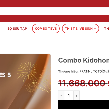
BỘ SƯU TẬP
COMBO TBVS
THIẾT BỊ VỆ SINH
TH
Combo Kidoho
Thương hiệu:
FRATINI, TOTO
|
Xuấ
11.668.000
Combo Kidohomes 5 số lượng