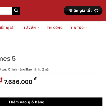
Nhận giá tốt
IẾT BỊ BẾP
TƯ VẤN
THI CÔNG
TIN TỨC
mes 5
t xứ:
Chính hãng
|
Bảo hành:
2 năm
Giá
Giá
₫
₫
7.686.000
gốc
hiện
là:
tại
11.668.000 ₫.
là:
7.686.000 ₫.
Thêm vào giỏ hàng