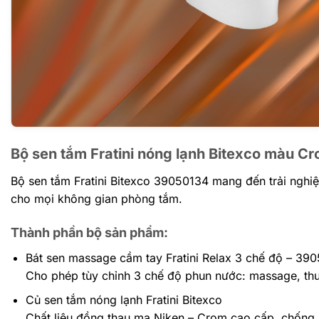
Bộ sen tắm Fratini nóng lạnh Bitexco màu 
Bộ sen tắm Fratini Bitexco 39050134 mang đến trải nghiệm 
cho mọi không gian phòng tắm.
Thành phần bộ sản phẩm:
Bát sen massage cầm tay Fratini Relax 3 chế độ – 39
Cho phép tùy chỉnh 3 chế độ phun nước: massage, thư 
Củ sen tắm nóng lạnh Fratini Bitexco
Chất liệu đồng thau mạ Niken – Crom cao cấp, chống ă