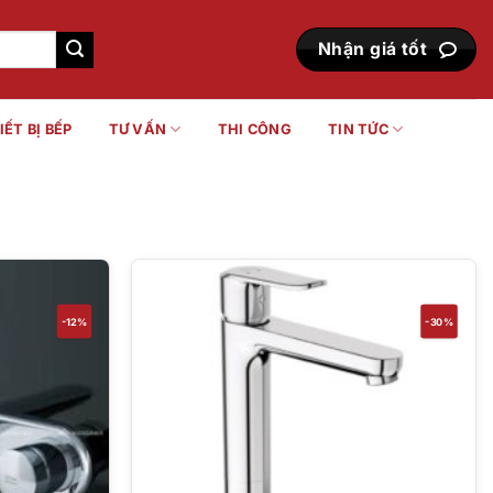
Nhận giá tốt
IẾT BỊ BẾP
TƯ VẤN
THI CÔNG
TIN TỨC
-12%
-30%