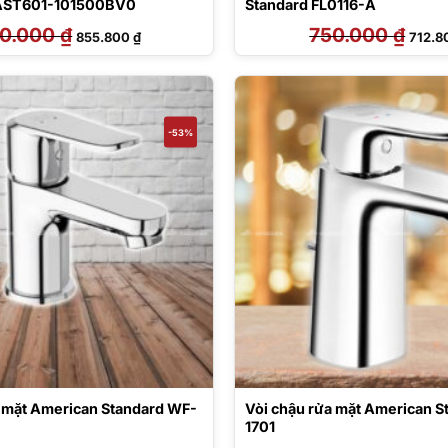
FAST601-101500BV0
Standard FL0116-A
0.000
₫
Giá
Giá
750.000
₫
Giá
855.800
₫
712.
gốc
hiện
gốc
là:
tại
là:
900.000 ₫.
là:
750.0
855.800 ₫.
-53%
a mặt American Standard WF-
Vòi chậu rửa mặt American 
1701