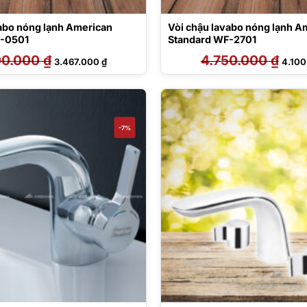
vabo nóng lạnh American
Vòi chậu lavabo nóng lạnh A
F-0501
Standard WF-2701
00.000
₫
Giá
Giá
4.750.000
₫
Giá
3.467.000
₫
4.10
gốc
hiện
gốc
là:
tại
là:
3.700.000 ₫.
là:
4.750
3.467.000 ₫.
-7%