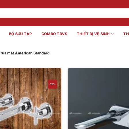
BỘ SƯU TẬP
COMBO TBVS
THIẾT BỊ VỆ SINH
TH
 rửa mặt American Standard
-12%