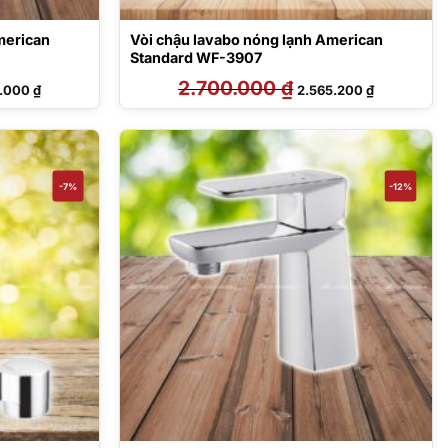
merican
Vòi chậu lavabo nóng lạnh American
Standard WF-3907
Giá
2.700.000
₫
Giá
Giá
0.000
₫
2.565.200
₫
hiện
gốc
hiện
tại
là:
tại
.000 ₫.
là:
2.700.000 ₫.
là:
4.100.000 ₫.
2.565.200 ₫
-7%
-12%