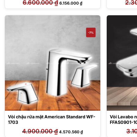
6.600.000
₫
Giá
Giá
2.3
6.156.000
₫
gốc
hiện
là:
tại
6.600.000 ₫.
là:
6.156.000 ₫.
-7%
Vòi chậu rửa mặt American Standard WF-
Vòi Lavabo 
1703
FFAS0901-1
4.900.000
₫
Giá
Giá
3.1
4.570.560
₫
gốc
hiện