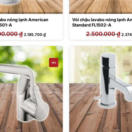
vabo nóng lạnh American
Vòi chậu lavabo nóng lạnh A
1501-A
Standard FL1502-A
00.000
₫
Giá
Giá
2.500.000
₫
Giá
2.185.700
₫
2.37
gốc
hiện
gốc
là:
tại
là:
2.300.000 ₫.
là:
2.500
2.185.700 ₫.
-6%