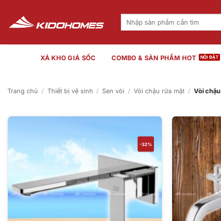
Bỏ
qua
Tìm
kiếm:
nội
dung
XẢ KHO GIÁ SỐC
COMBO & SẢN PHẨM HOT
Trang chủ
/
Thiết bị vệ sinh
/
Sen vòi
/
Vòi chậu rửa mặt
/
Vòi chậu
-32%