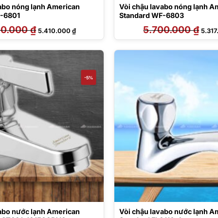
vabo nóng lạnh American
Vòi chậu lavabo nóng lạnh A
F-6801
Standard WF-6803
00.000
₫
Giá
Giá
5.700.000
₫
Giá
5.410.000
₫
5.31
gốc
hiện
gốc
là:
tại
là:
5.800.000 ₫.
là:
5.700
5.410.000 ₫.
-5%
vabo nước lạnh American
Vòi chậu lavabo nước lạnh A