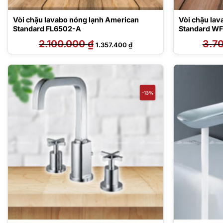
Vòi chậu lavabo nóng lạnh American
Vòi chậu la
Standard FL6502-A
Standard W
2.100.000
₫
Giá
Giá
3.7
1.357.400
₫
gốc
hiện
là:
tại
2.100.000 ₫.
là:
1.357.400 ₫.
-13%