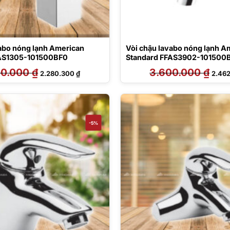
vabo nóng lạnh American
Vòi chậu lavabo nóng lạnh A
FAS1305-101500BF0
Standard FFAS3902-101500
00.000
₫
Giá
Giá
3.600.000
₫
Giá
2.280.300
₫
2.46
gốc
hiện
gốc
là:
tại
là:
4.000.000 ₫.
là:
3.600
2.280.300 ₫.
-5%