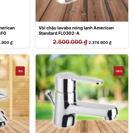
merican
Vòi chậu lavabo nóng lạnh American
BF0
Standard FL0302-A
Giá
2.500.000
₫
Giá
Giá
2.900
₫
2.374.900
₫
hiện
gốc
hiện
tại
là:
tại
.000 ₫.
là:
2.500.000 ₫.
là:
2.462.900 ₫.
2.374.900 ₫
-5%
-35%