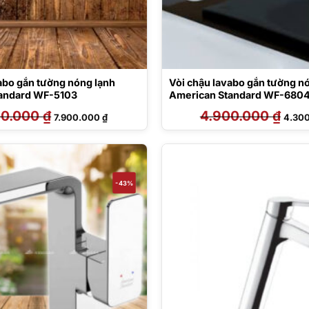
abo gắn tường nóng lạnh
Vòi chậu lavabo gắn tường n
andard WF-5103
American Standard WF-680
00.000
₫
Giá
Giá
4.900.000
₫
Giá
7.900.000
₫
4.30
gốc
hiện
gốc
là:
tại
là:
9.000.000 ₫.
là:
4.900
7.900.000 ₫.
-43%