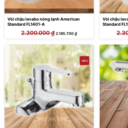
Vòi chậu lavabo nóng lạnh American
Vòi chậu la
Standard FL1401-A
Standard FL
2.300.000
₫
Giá
Giá
2.3
2.185.700
₫
gốc
hiện
là:
tại
2.300.000 ₫.
là:
2.185.700 ₫.
-35%