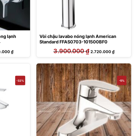
óng lạnh
Vòi chậu lavabo nóng lạnh American
4
Standard FFAS0703-101500BF0
Giá
3.900.000
₫
Giá
Giá
0.000
₫
2.720.000
₫
hiện
gốc
hiện
tại
là:
tại
.000 ₫.
là:
3.900.000 ₫.
là:
4.300.000 ₫.
2.720.000 
-32%
-5%