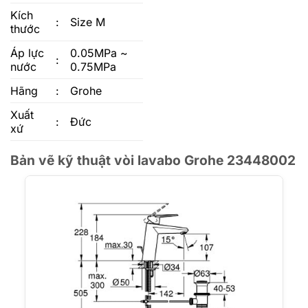
Kích
:
Size M
thước
Áp lực
0.05MPa ~
:
nước
0.75MPa
Hãng
:
Grohe
Xuất
:
Đức
xứ
Bản vẽ kỹ thuật vòi lavabo Grohe 23448002