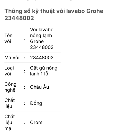
Thông số kỹ thuật vòi lavabo Grohe
23448002
Vòi lavabo
Tên
nóng lạnh
:
vòi
Grohe
23448002
Mã vòi
:
23448002
Loại
Gật gù nóng
:
vòi
lạnh 1 lỗ
Công
:
Châu Âu
nghệ
Chất
:
Đồng
liệu
Chất
liệu
:
Crom
mạ