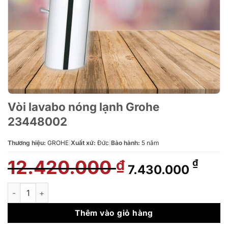
Vòi lavabo nóng lạnh Grohe
23448002
Thương hiệu:
GROHE
|
Xuất xứ:
Đức
|
Bảo hành:
5 năm
12.420.000
Giá
Giá
₫
₫
7.430.000
gốc
hiện
là:
tại
Vòi lavabo nóng lạnh Grohe 23448002 số lượng
12.420.000 ₫.
là:
7.43
Thêm vào giỏ hàng