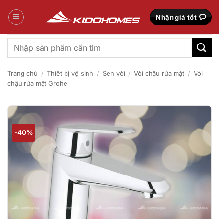
Bỏ
qua
Nhận giá tốt
nội
dung
Tìm
kiếm:
Trang chủ
/
Thiết bị vệ sinh
/
Sen vòi
/
Vòi chậu rửa mặt
/
Vòi
chậu rửa mặt Grohe
-40%