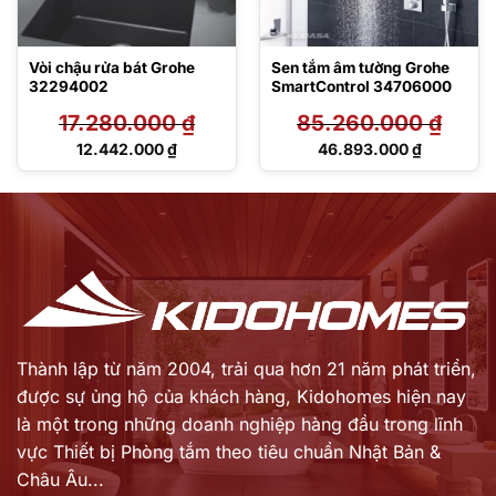
Vòi chậu rửa bát Grohe
Sen tắm âm tường Grohe
32294002
SmartControl 34706000
17.280.000
₫
85.260.000
₫
Giá
Giá
12.442.000
₫
46.893.000
₫
gốc
gốc
Giá
Giá
là:
là:
hiện
hiện
17.280.000 ₫.
85.260.000 ₫.
tại
tại
là:
là:
12.442.000 ₫.
46.893.000 ₫.
Thành lập từ năm 2004, trải qua hơn 21 năm phát triển,
được sự ủng hộ của khách hàng,
Kidohomes hiện nay
là một trong những doanh nghiệp hàng đầu trong lĩnh
vực Thiết bị Phòng tắm theo tiêu chuẩn Nhật Bản &
Châu Âu...