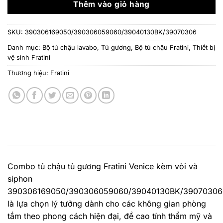
17.9
Thêm vào giỏ hàng
SKU:
390306169050/390306059060/39040130BK/39070306
Danh mục:
Bộ tủ chậu lavabo, Tủ gương
,
Bộ tủ chậu Fratini
,
Thiết bị
vệ sinh Fratini
Thương hiệu:
Fratini
Combo tủ chậu tủ gương Fratini Venice kèm vòi và
siphon
390306169050/390306059060/39040130BK/39070306
là lựa chọn lý tưởng dành cho các không gian phòng
tắm theo phong cách hiện đại, đề cao tính thẩm mỹ và