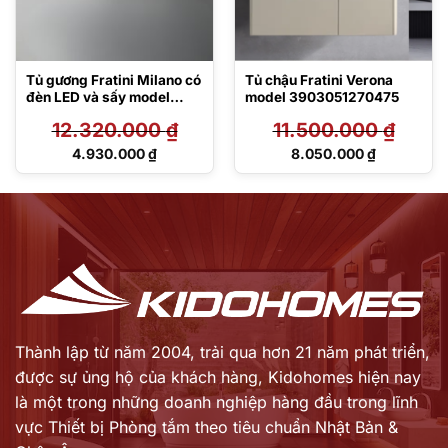
Tủ gương Fratini Milano có
Tủ chậu Fratini Verona
đèn LED và sấy model
model 3903051270475
390306067570
12.320.000
₫
11.500.000
₫
Giá
Giá
4.930.000
₫
8.050.000
₫
gốc
gốc
Giá
Giá
là:
là:
hiện
hiện
12.320.000 ₫.
11.500.000 ₫.
tại
tại
là:
là:
4.930.000 ₫.
8.050.000 ₫.
Thành lập từ năm 2004, trải qua hơn 21 năm phát triển,
được sự ủng hộ của khách hàng,
Kidohomes hiện nay
là một trong những doanh nghiệp hàng đầu trong lĩnh
vực Thiết bị Phòng tắm theo tiêu chuẩn Nhật Bản &