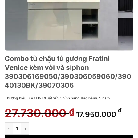
Combo tủ chậu tủ gương Fratini
Venice kèm vòi và siphon
390306169050/390306059060/390
40130BK/39070306
Thương hiệu:
FRATINI
|
Xuất xứ:
Chính hãng
|
Bảo hành:
5 năm
27.730.000
Giá
Giá
₫
₫
17.950.000
gốc
hiện
là:
tại
Combo tủ chậu tủ gương Fratini Venice kèm vòi và sipho
27.730.000 ₫.
là: