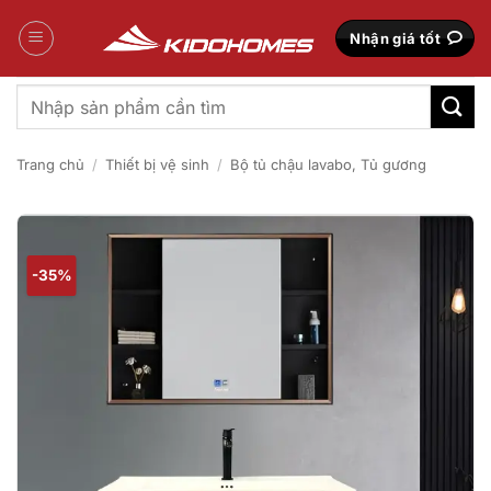
Bỏ
qua
Nhận giá tốt
nội
dung
Tìm
kiếm:
Trang chủ
/
Thiết bị vệ sinh
/
Bộ tủ chậu lavabo, Tủ gương
-35%