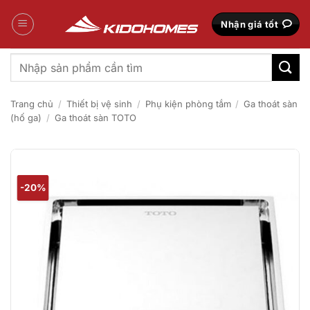
Bỏ
qua
Nhận giá tốt
nội
dung
Tìm
kiếm:
Trang chủ
/
Thiết bị vệ sinh
/
Phụ kiện phòng tắm
/
Ga thoát sàn
(hố ga)
/
Ga thoát sàn TOTO
-20%