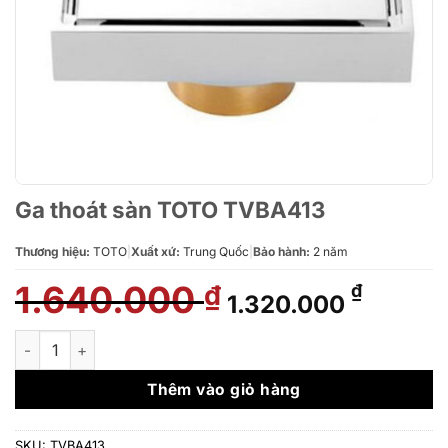
Ga thoát sàn TOTO TVBA413
Thương hiệu:
TOTO
|
Xuất xứ:
Trung Quốc
|
Bảo hành:
2 năm
1.640.000
Giá
Giá
₫
₫
1.320.000
gốc
hiện
là:
tại
Ga thoát sàn TOTO TVBA413 số lượng
1.640.000 ₫.
là:
1.320.0
Thêm vào giỏ hàng
SKU:
TVBA413