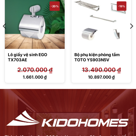
-20%
-19%
Lô giấy vệ sinh EGO
Bộ phụ kiện phòng tắm
TX703AE
TOTO YS903N5V
2.070.000
₫
13.490.000
₫
Giá
Giá
1.661.000
₫
10.897.000
₫
gốc
gốc
Giá
Giá
là:
là:
hiện
hiện
2.070.000 ₫.
13.490.000 ₫.
tại
tại
là:
là:
1.661.000 ₫.
10.897.000 ₫.