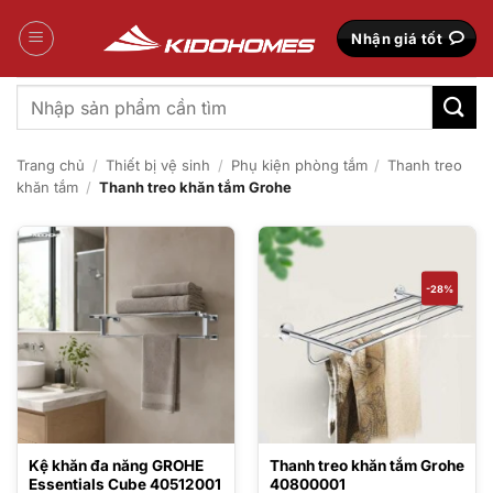
Bỏ
qua
Nhận giá tốt
nội
dung
Tìm
kiếm:
Trang chủ
/
Thiết bị vệ sinh
/
Phụ kiện phòng tắm
/
Thanh treo
khăn tắm
/
Thanh treo khăn tắm Grohe
-28%
Kệ khăn đa năng GROHE
Thanh treo khăn tắm Grohe
Essentials Cube 40512001
40800001