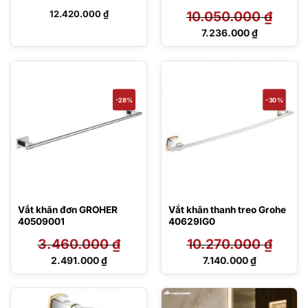
12.420.000
₫
10.050.000
₫
Giá
7.236.000
₫
gốc
Giá
là:
hiện
10.050.000 ₫.
tại
là:
7.236.000 ₫.
-28%
-30%
Vắt khăn đơn GROHER
Vắt khăn thanh treo Grohe
40509001
40629IG0
3.460.000
₫
10.270.000
₫
Giá
Giá
2.491.000
₫
7.140.000
₫
gốc
gốc
Giá
Giá
là:
là:
hiện
hiện
3.460.000 ₫.
10.270.000 ₫.
tại
tại
là:
là: