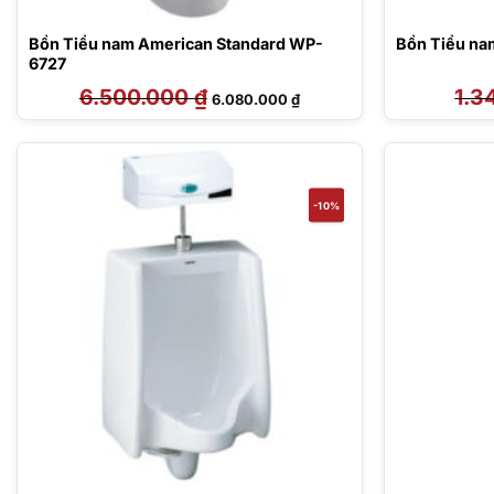
Bồn Tiểu nam American Standard WP-
Bồn Tiểu n
6727
6.500.000
₫
Giá
Giá
1.3
6.080.000
₫
gốc
hiện
là:
tại
6.500.000 ₫.
là:
6.080.000 ₫.
-10%