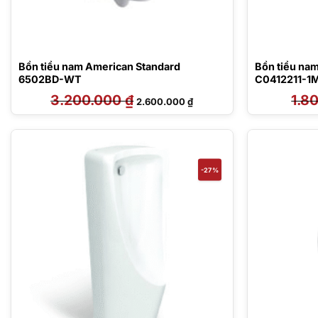
Bồn tiểu nam American Standard
Bồn tiểu na
6502BD-WT
C0412211-1
3.200.000
₫
Giá
Giá
1.8
2.600.000
₫
gốc
hiện
là:
tại
3.200.000 ₫.
là:
2.600.000 ₫.
-27%