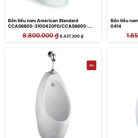
Bồn tiểu nam American Standard
Bồn tiểu na
CCAS6605-3100420F0/CCAS6605-
0414
3200420F0
8.800.000
₫
Giá
Giá
1.6
6.437.200
₫
gốc
hiện
là:
tại
8.800.000 ₫.
là:
6.437.200 ₫.
-6%