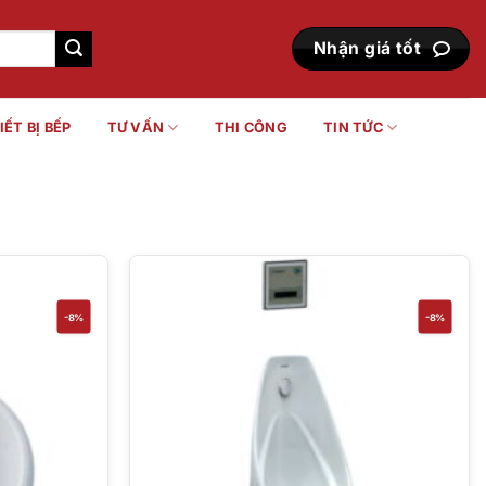
Nhận giá tốt
IẾT BỊ BẾP
TƯ VẤN
THI CÔNG
TIN TỨC
-8%
-8%