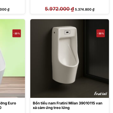
Giá
5.972.000
₫
Giá
Giá
.000
₫
5.374.800
₫
hiện
gốc
hiện
tại
là:
tại
000 ₫.
là:
5.972.000 ₫.
là:
2.799.000 ₫.
5.374.800 ₫
-20%
-30%
ường Euro
Bồn tiểu nam Fratini Milan 39010115 van
0
xả cảm ứng treo lửng