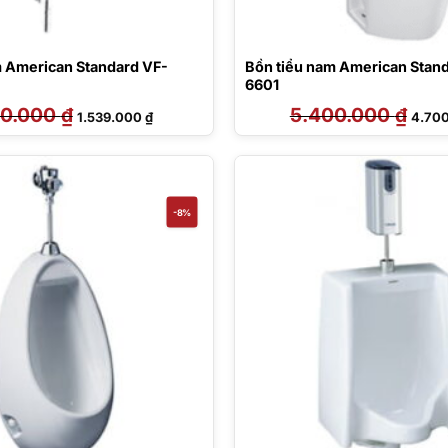
m American Standard VF-
Bồn tiểu nam American Stan
6601
50.000
₫
Giá
Giá
5.400.000
₫
Giá
1.539.000
₫
4.70
gốc
hiện
gốc
là:
tại
là:
1.650.000 ₫.
là:
5.400
1.539.000 ₫.
-8%