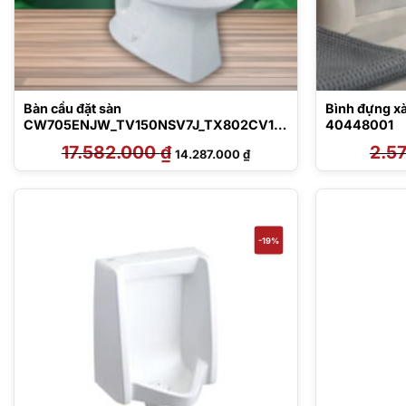
Bàn cầu đặt sàn
Bình đựng x
CW705ENJW_TV150NSV7J_TX802CV1_
40448001
T53P100VR_T53RV1W_TC393VSW
17.582.000
₫
Giá
Giá
2.5
14.287.000
₫
gốc
hiện
là:
tại
17.582.000 ₫.
là:
14.287.000 ₫.
-19%