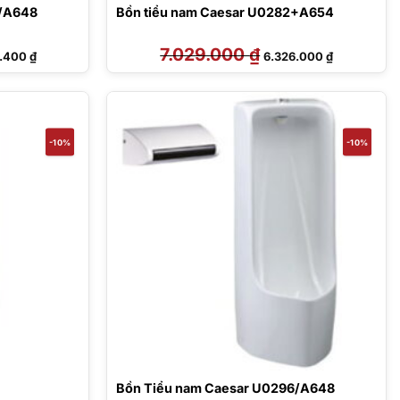
2/A648
Bồn tiểu nam Caesar U0282+A654
Giá
7.029.000
₫
Giá
Giá
1.400
₫
6.326.000
₫
hiện
gốc
hiện
tại
là:
tại
.000 ₫.
là:
7.029.000 ₫.
là:
4.811.400 ₫.
6.326.000 ₫
-10%
-10%
Bồn Tiểu nam Caesar U0296/A648