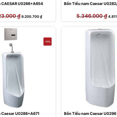
am CAESAR U0266+A654
Bồn Tiểu nam Caesar U028
23.000
₫
Giá
Giá
5.346.000
₫
Giá
9.200.700
₫
4.81
gốc
hiện
gốc
là:
tại
là:
10.223.000 ₫.
là:
5.346
9.200.700 ₫.
-11%
m Caesar U0288+A671
Bồn Tiểu nam Caesar U0296