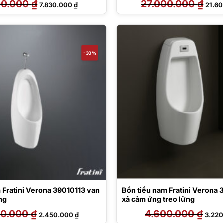
00.000
₫
Giá
Giá
27.000.000
₫
Giá
7.830.000
₫
21.6
gốc
hiện
gốc
là:
tại
là:
8.800.000 ₫.
là:
27.00
7.830.000 ₫.
-30%
 Fratini Verona 39010113 van
Bồn tiểu nam Fratini Verona 
ửng
xả cảm ứng treo lửng
00.000
₫
Giá
Giá
4.600.000
₫
Giá
2.450.000
₫
3.22
gốc
hiện
gốc