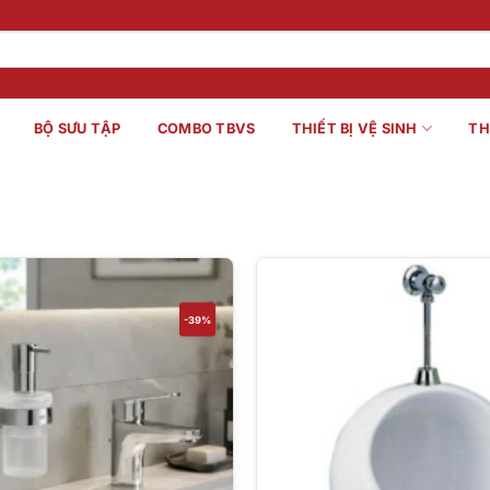
BỘ SƯU TẬP
COMBO TBVS
THIẾT BỊ VỆ SINH
TH
-39%