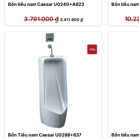
Bồn tiểu nam Caesar U0240+A623
Bồn tiểu n
3.791.000
₫
Giá
Giá
10.2
3.411.900
₫
gốc
hiện
là:
tại
3.791.000 ₫.
là:
3.411.900 ₫.
-11%
Bồn Tiểu nam Caesar U0288+637
Bồn tiểu na