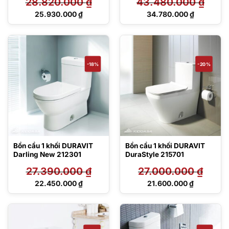
28.820.000
₫
43.480.000
₫
Giá
Giá
25.930.000
₫
34.780.000
₫
gốc
gốc
Giá
Giá
là:
là:
hiện
hiện
28.820.000 ₫.
43.480.000 ₫.
tại
tại
là:
là:
25.930.000 ₫.
34.780.000 ₫.
-18%
-20%
Bồn cầu 1 khối DURAVIT
Bồn cầu 1 khối DURAVIT
Darling New 212301
DuraStyle 215701
27.390.000
₫
27.000.000
₫
Giá
Giá
22.450.000
₫
21.600.000
₫
gốc
gốc
Giá
Giá
là:
là:
hiện
hiện
27.390.000 ₫.
27.000.000 ₫.
tại
tại
là:
là:
22.450.000 ₫.
21.600.000 ₫.