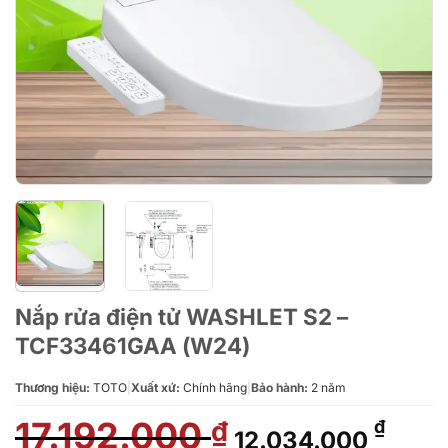
Nắp rửa điện tử WASHLET S2 –
TCF33461GAA (W24)
Thương hiệu:
TOTO
|
Xuất xứ:
Chính hãng
|
Bảo hành:
2 năm
17.192.000
Giá
Giá
₫
₫
12.034.000