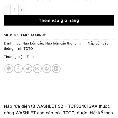
gốc
hiện
là:
tại
Nắp rửa điện tử WASHLET S2 – TCF33461GAA (W24) số lượng
17.192.000 ₫.
là:
12.03
Thêm vào giỏ hàng
SKU:
TCF33461GAA#NW1
Danh mục:
Nắp bồn cầu
,
Nắp bồn cầu thông minh
,
Nắp bồn cầu
thông minh TOTO
Thương hiệu:
Toto
Nắp rửa điện tử WASHLET S2 – TCF33461GAA thuộc
dòng WASHLET cao cấp của TOTO, được thiết kế theo