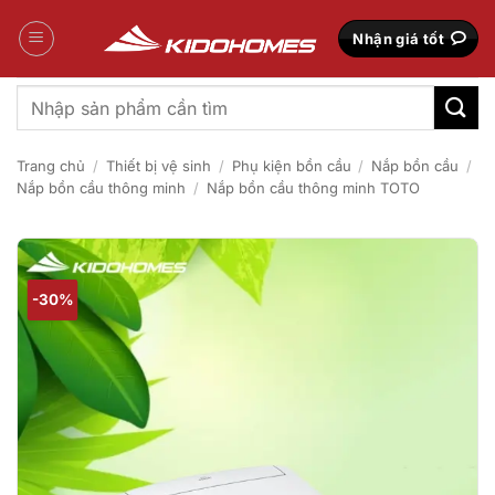
Bỏ
qua
Nhận giá tốt
nội
dung
Tìm
kiếm:
Trang chủ
/
Thiết bị vệ sinh
/
Phụ kiện bồn cầu
/
Nắp bồn cầu
/
Nắp bồn cầu thông minh
/
Nắp bồn cầu thông minh TOTO
-30%