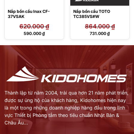
Nắp bồn cầu Inax CF-
Nắp bồn cầu TOTO
37VSAK
TC385VS#W
620.000
₫
864.000
₫
Giá
Giá
590.000
₫
731.000
₫
gốc
gốc
Giá
Giá
là:
là:
hiện
hiện
620.000 ₫.
864.000 ₫.
tại
tại
là:
là:
590.000 ₫.
731.000 ₫.
Thành lập từ năm 2004, trải qua hơn 21 năm phát triển,
được sự ủng hộ của khách hàng,
Kidohomes hiện nay
là một trong những doanh nghiệp hàng đầu trong lĩnh
vực Thiết bị Phòng tắm theo tiêu chuẩn Nhật Bản &
Châu Âu...