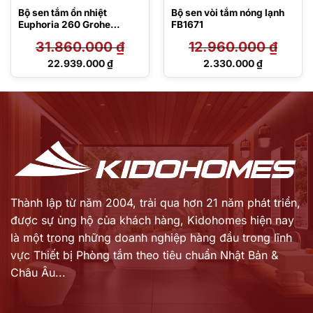
Bộ sen tắm ổn nhiệt
Bộ sen vòi tắm nóng lạnh
Euphoria 260 Grohe
FB1671
26114002
31.860.000
₫
12.960.000
₫
Giá
Giá
22.939.000
₫
2.330.000
₫
gốc
gốc
Giá
Giá
là:
là:
hiện
hiện
31.860.000 ₫.
12.960.000 ₫.
tại
tại
là:
là:
22.939.000 ₫.
2.330.000 ₫.
Thành lập từ năm 2004, trải qua hơn 21 năm phát triển,
được sự ủng hộ của khách hàng,
Kidohomes hiện nay
là một trong những doanh nghiệp hàng đầu trong lĩnh
vực Thiết bị Phòng tắm theo tiêu chuẩn Nhật Bản &
Châu Âu...