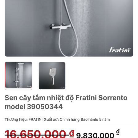
Sen cây tắm nhiệt độ Fratini Sorrento
model 39050344
Thương hiệu:
FRATINI
|
Xuất xứ:
Chính hãng
|
Bảo hành:
5 năm
16.650.000
Giá
Giá
₫
₫
9.830.000