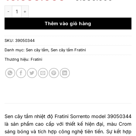
gốc
hiện
là:
tại
Sen cây tắm nhiệt độ Fratini Sorrento model 39050344 số lượ
16.650.000 ₫.
là:
9.83
Thêm vào giỏ hàng
SKU:
39050344
Danh mục:
Sen cây tắm
,
Sen cây tắm Fratini
Thương hiệu:
Fratini
Sen cây tắm nhiệt độ Fratini Sorrento model 39050344
là sản phẩm cao cấp với thiết kế hiện đại, màu Crom
sáng bóng và tích hợp công nghệ tiên tiến. Sự kết hợp