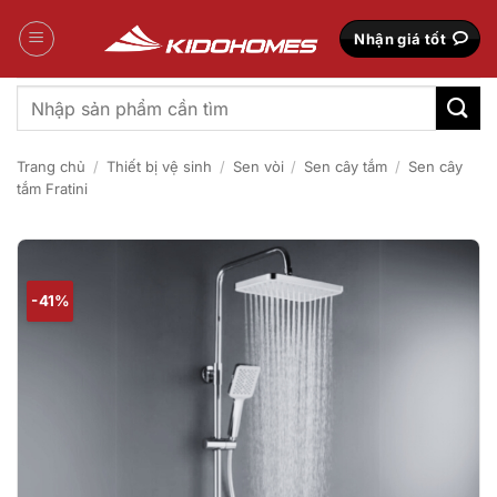
Bỏ
qua
Nhận giá tốt
nội
dung
Tìm
kiếm:
Trang chủ
/
Thiết bị vệ sinh
/
Sen vòi
/
Sen cây tắm
/
Sen cây
tắm Fratini
-41%