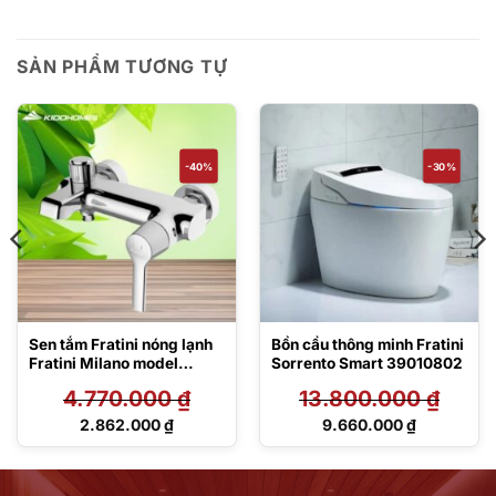
SẢN PHẨM TƯƠNG TỰ
-40%
-30%
Sen tắm Fratini nóng lạnh
Bồn cầu thông minh Fratini
Fratini Milano model
Sorrento Smart 39010802
39050134
4.770.000
₫
13.800.000
₫
Giá
Giá
2.862.000
₫
9.660.000
₫
gốc
gốc
Giá
Giá
là:
là:
hiện
hiện
4.770.000 ₫.
13.800.000 ₫.
tại
tại
là:
là: