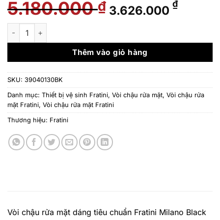
5.180.000
Giá
Giá
₫
₫
3.626.000
gốc
hiện
là:
tại
Vòi chậu rửa mặt dáng tiêu chuẩn Fratini Milano Black model
5.180.000 ₫.
là:
3.626.
Thêm vào giỏ hàng
SKU:
39040130BK
Danh mục:
Thiết bị vệ sinh Fratini
,
Vòi chậu rửa mặt
,
Vòi chậu rửa
mặt Fratini
,
Vòi chậu rửa mặt Fratini
Thương hiệu:
Fratini
Vòi chậu rửa mặt dáng tiêu chuẩn Fratini Milano Black