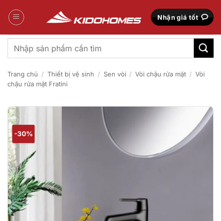
Bỏ
qua
Nhận giá tốt
nội
dung
Tìm
kiếm:
Trang chủ
/
Thiết bị vệ sinh
/
Sen vòi
/
Vòi chậu rửa mặt
/
Vòi
chậu rửa mặt Fratini
-30%