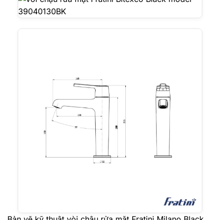
Bản vẽ kỹ thuật vòi chậu rửa mặt Fratini Milano Black