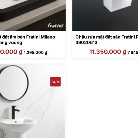
 đặt âm bàn Fratini Milano
Chậu rửa mặt đặt sàn Fratini 
áng vuông
39020613
50.000
₫
Giá
Giá
11.350.000
₫
Giá
1.295.000
₫
7.94
gốc
hiện
gốc
là:
tại
là:
1.850.000 ₫.
là:
11.35
1.295.000 ₫.
-30%