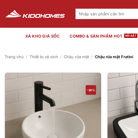
Bỏ
qua
Tìm
kiếm:
nội
dung
XẢ KHO GIÁ SỐC
COMBO & SẢN PHẨM HOT
Trang chủ
/
Thiết bị vệ sinh
/
Chậu rửa mặt
/
Chậu rửa mặt Fratini
-30%