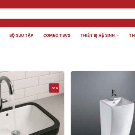
BỘ SƯU TẬP
COMBO TBVS
THIẾT BỊ VỆ SINH
TH
-30%