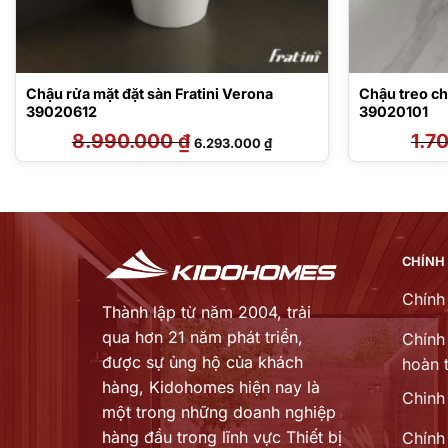
Chậu rửa mặt đặt sàn Fratini Verona
Chậu treo ch
39020612
39020101
8.990.000
₫
Giá
Giá
1.7
6.293.000
₫
gốc
hiện
là:
tại
8.990.000 ₫.
là:
6.293.000 ₫.
CHÍNH
Chính
Thành lập từ năm 2004, trải
qua hơn 21 năm phát triển,
Chính 
được sự ủng hộ của khách
hoàn t
hàng,
Kidohomes hiện nay là
Chinh
một trong những doanh nghiệp
hàng đầu trong lĩnh vực Thiết bị
Chính