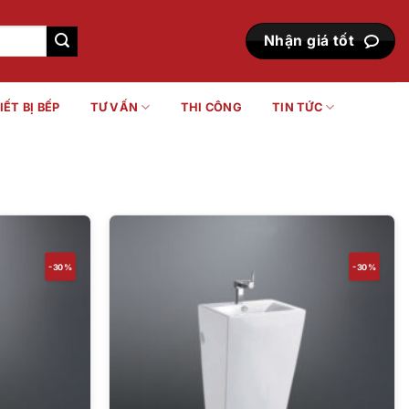
Nhận giá tốt
IẾT BỊ BẾP
TƯ VẤN
THI CÔNG
TIN TỨC
-30%
-30%