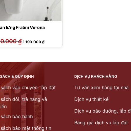
ân lửng Fratini Verona
00.000
₫
Giá
Giá
1.190.000
₫
gốc
hiện
là:
tại
1.700.000 ₫.
là:
1.190.000 ₫.
 SÁCH & QUY ĐỊNH
DỊCH VỤ KHÁCH HÀNG
 sách vận chuyển, lắp đặt
Tư vấn xem hàng tại nhà
sách đổi, trả hàng và
Dịch vụ thiết kế
iền
Dịch vu bảo dưỡng, lắp đ
 sách bảo hành
Bảng giá dịch vụ lắp đặt
 sách bảo mật thông tin