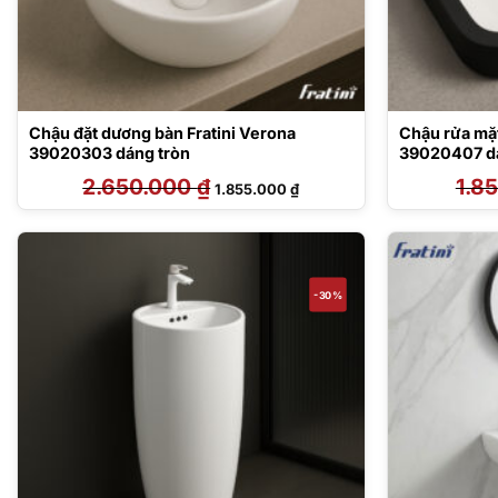
Chậu đặt dương bàn Fratini Verona
Chậu rửa mặt
39020303 dáng tròn
39020407 d
2.650.000
₫
Giá
Giá
1.8
1.855.000
₫
gốc
hiện
là:
tại
2.650.000 ₫.
là:
1.855.000 ₫.
-30%