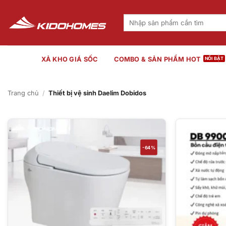
Bỏ
qua
Tìm
kiếm:
nội
dung
XẢ KHO GIÁ SỐC
COMBO & SẢN PHẨM HOT
Trang chủ
/
Thiết bị vệ sinh Daelim Dobidos
-64%