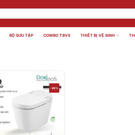
BỘ SƯU TẬP
COMBO TBVS
THIẾT BỊ VỆ SINH
TH
-45%