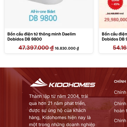
Bồn cầu điện tử thông minh Daelim
Bồn cầu điện
Dobidos DB 9800
Dobidos DB
47.397.000
₫
Giá
Giá
54.1
16.830.000
₫
gốc
hiện
là:
tại
47.397.000 ₫.
là:
16.830.000 ₫.
CHÍNH
Chính
Thành lập từ năm 2004, trải
qua hơn 21 năm phát triển,
Chính 
được sự ủng hộ của khách
hoàn t
hàng,
Kidohomes hiện nay là
Chinh
một trong những doanh nghiệp