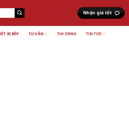
Nhận giá tốt
IẾT BỊ BẾP
TƯ VẤN
THI CÔNG
TIN TỨC