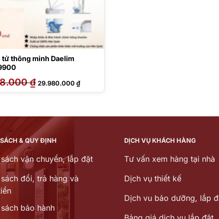
 tử thông minh Daelim
 9900
68.000
₫
Giá
Giá
29.980.000
₫
gốc
hiện
là:
tại
54.168.000 ₫.
là:
29.980.000 ₫.
 SÁCH & QUY ĐỊNH
DỊCH VỤ KHÁCH HÀNG
 sách vận chuyển, lắp đặt
Tư vấn xem hàng tại nhà
sách đổi, trả hàng và
Dịch vụ thiết kế
iền
Dịch vu bảo dưỡng, lắp đ
 sách bảo hành
Bảng giá dịch vụ lắp đặt