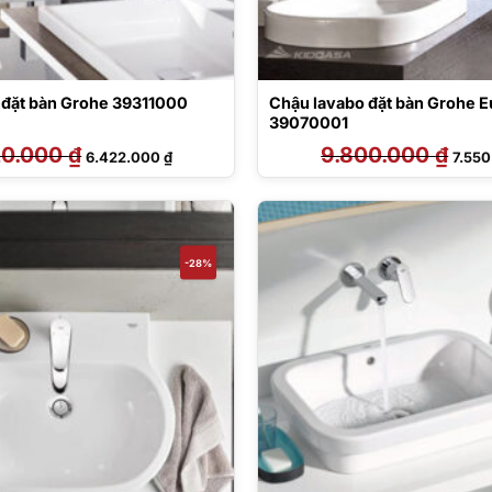
 đặt bàn Grohe 39311000
Chậu lavabo đặt bàn Grohe 
39070001
20.000
₫
Giá
Giá
9.800.000
₫
Giá
6.422.000
₫
7.55
gốc
hiện
gốc
là:
tại
là:
8.920.000 ₫.
là:
9.800
6.422.000 ₫.
-28%