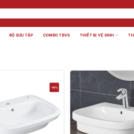
BỘ SƯU TẬP
COMBO TBVS
THIẾT BỊ VỆ SINH
TH
-19%