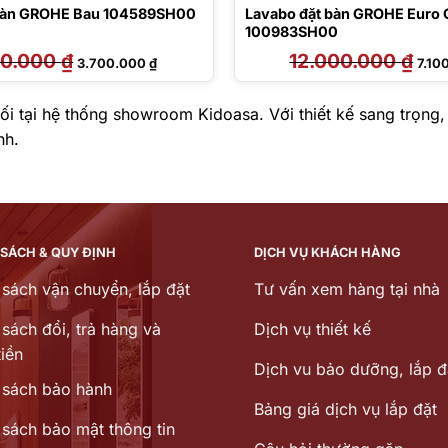
 bàn GROHE Bau 104589SH00
Lavabo đặt bàn GROHE Euro 
100983SH00
00.000
₫
Giá
Giá
12.000.000
₫
Giá
3.700.000
₫
7.10
gốc
hiện
gốc
là:
tại
là:
6.000.000 ₫.
là:
12.0
3.700.000 ₫.
 tại hệ thống showroom Kidoasa. Với thiết kế sang trọng,
nh.
 SÁCH & QUY ĐỊNH
DỊCH VỤ KHÁCH HÀNG
 sách vận chuyển, lắp đặt
Tư vấn xem hàng tại nhà
sách đổi, trả hàng và
Dịch vụ thiết kế
iền
Dịch vu bảo dưỡng, lắp đ
 sách bảo hành
Bảng giá dịch vụ lắp đặt
 sách bảo mật thông tin