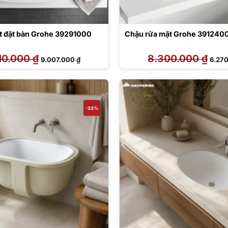
t đặt bàn Grohe 39291000
Chậu rửa mặt Grohe 391240
10.000
₫
Giá
Giá
8.300.000
₫
Giá
9.007.000
₫
6.27
gốc
hiện
gốc
là:
tại
là:
12.510.000 ₫.
là:
8.300
9.007.000 ₫.
-33%