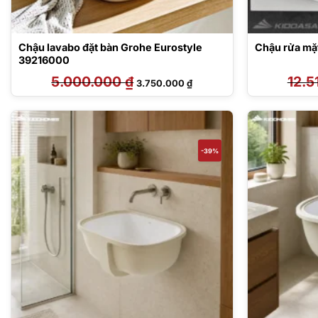
Chậu lavabo đặt bàn Grohe Eurostyle
Chậu rửa mặ
39216000
5.000.000
₫
Giá
Giá
12.5
3.750.000
₫
gốc
hiện
là:
tại
5.000.000 ₫.
là:
3.750.000 ₫.
-39%