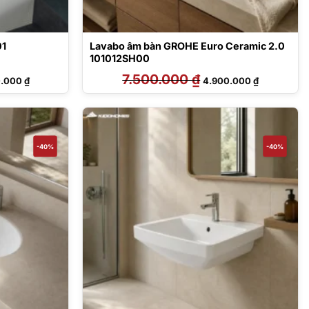
01
Lavabo âm bàn GROHE Euro Ceramic 2.0
101012SH00
Giá
7.500.000
₫
Giá
Giá
0.000
₫
4.900.000
₫
hiện
gốc
hiện
tại
là:
tại
.000 ₫.
là:
7.500.000 ₫.
là:
6.270.000 ₫.
4.900.000 ₫
-40%
-40%