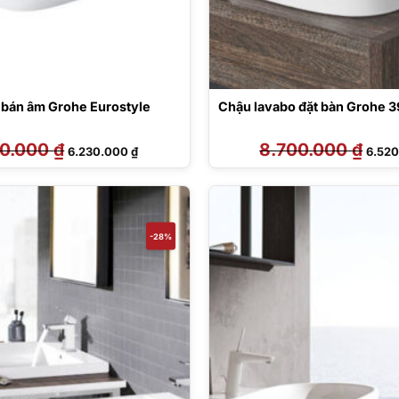
 bán âm Grohe Eurostyle
Chậu lavabo đặt bàn Grohe 
60.000
₫
Giá
Giá
8.700.000
₫
Giá
6.230.000
₫
6.52
gốc
hiện
gốc
là:
tại
là:
7.660.000 ₫.
là:
8.700
6.230.000 ₫.
-28%