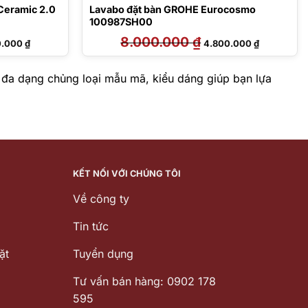
Ceramic 2.0
Lavabo đặt bàn GROHE Eurocosmo
100987SH00
Giá
8.000.000
₫
Giá
Giá
0.000
₫
4.800.000
₫
hiện
gốc
hiện
tại
là:
tại
00.000 ₫.
là:
8.000.000 ₫.
là:
7.100.000 ₫.
4.800.000 
 đa dạng chủng loại mẫu mã, kiểu dáng giúp bạn lựa
KẾT NỐI VỚI CHÚNG TÔI
Về công ty
Tin tức
ặt
Tuyển dụng
Tư vấn bán hàng: 0902 178
595