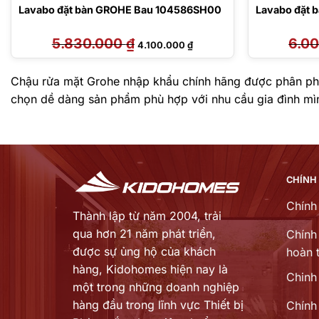
Lavabo đặt bàn GROHE Bau 104586SH00
Lavabo đặt
5.830.000
₫
Giá
Giá
6.0
4.100.000
₫
gốc
hiện
là:
tại
5.830.000 ₫.
là:
4.100.000 ₫.
Chậu rửa mặt Grohe nhập khẩu chính hãng được phân phối
chọn dề dàng sản phẩm phù hợp với nhu cầu gia đình mì
CHÍNH
Chính
Thành lập từ năm 2004, trải
qua hơn 21 năm phát triển,
Chính 
được sự ủng hộ của khách
hoàn t
hàng,
Kidohomes hiện nay là
Chinh
một trong những doanh nghiệp
hàng đầu trong lĩnh vực Thiết bị
Chính