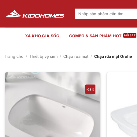
Bỏ
qua
Tìm
kiếm:
nội
dung
XẢ KHO GIÁ SỐC
COMBO & SẢN PHẨM HOT
Trang chủ
/
Thiết bị vệ sinh
/
Chậu rửa mặt
/
Chậu rửa mặt Grohe
-28%