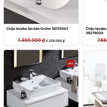
Chậu lavabo âm bàn Grohe 39125001
Chậu lavabo
39276000
7.400.000
₫
Giá
Giá
7.6
5.328.000
₫
gốc
hiện
là:
tại
7.400.000 ₫.
là:
5.328.000 ₫.
-24%