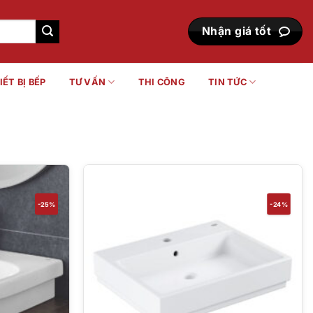
Nhận giá tốt
IẾT BỊ BẾP
TƯ VẤN
THI CÔNG
TIN TỨC
-25%
-24%