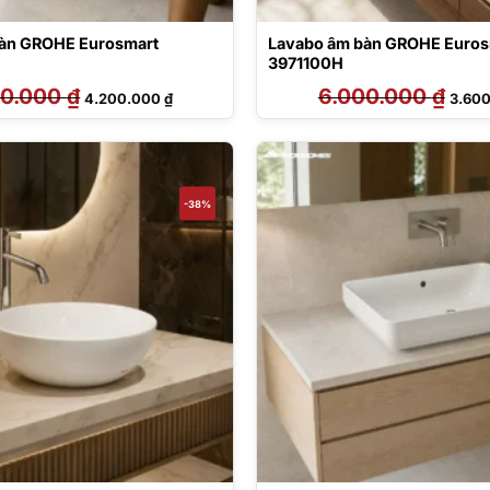
bàn GROHE Eurosmart
Lavabo âm bàn GROHE Euros
0
3971100H
00.000
₫
Giá
Giá
6.000.000
₫
Giá
4.200.000
₫
3.60
gốc
hiện
gốc
là:
tại
là:
6.300.000 ₫.
là:
6.000
4.200.000 ₫.
-38%