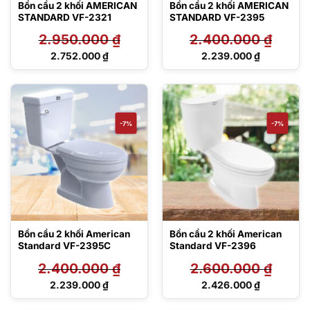
Bồn cầu 2 khối AMERICAN
Bồn cầu 2 khối AMERICAN
STANDARD VF-2321
STANDARD VF-2395
2.950.000
₫
2.400.000
₫
Giá
Giá
2.752.000
₫
2.239.000
₫
gốc
gốc
Giá
Giá
là:
là:
hiện
hiện
2.950.000 ₫.
2.400.000 ₫.
tại
tại
là:
là:
2.752.000 ₫.
2.239.000 ₫.
-7%
-7%
Bồn cầu 2 khối American
Bồn cầu 2 khối American
Standard VF-2395C
Standard VF-2396
2.400.000
₫
2.600.000
₫
Giá
Giá
2.239.000
₫
2.426.000
₫
gốc
gốc
Giá
Giá
là:
là:
hiện
hiện