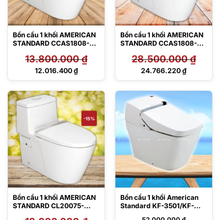
Bồn cầu 1 khối AMERICAN
Bồn cầu 1 khối AMERICAN
STANDARD CCAS1808-
STANDARD CCAS1808-
1120400V0
1MAPRB – Nắp điện tử
13.800.000
₫
28.500.000
₫
Giá
Giá
12.016.400
₫
24.766.220
₫
gốc
gốc
Giá
Giá
là:
là:
hiện
hiện
13.800.000 ₫.
28.500.000 ₫.
tại
tại
là:
là:
12.016.400 ₫.
24.766.220 ₫.
-15%
Bồn cầu 1 khối AMERICAN
Bồn cầu 1 khối American
STANDARD CL20075-
Standard KF-3501/KF-
6DACTCB
8370
52.000.000
₫