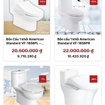
-53%
-53%
Bồn Cầu 1 khối American
Bồn cầu 1 khối American
Standard VF-1858PL –
Standard VF-1858PR
Nắp điện tử
20.500.000
₫
22.000.000
₫
Giá
Giá
9.710.280
₫
10.420.920
₫
gốc
gốc
Giá
Giá
là:
là:
hiện
hiện
20.500.000 ₫.
22.000.000 ₫.
tại
tại
là:
là:
9.710.280 ₫.
10.420.920 ₫.
-7%
-46%