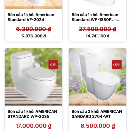
Bồn cầu 1 khối American
Bồn cầu 1 khối American
Standard VF-2024
Standard WP-1880PL –
Nắp điện tử
6.300.000
₫
27.500.000
₫
Giá
Giá
5.876.000
₫
14.741.100
₫
gốc
gốc
Giá
Giá
là:
là:
hiện
hiện
6.300.000 ₫.
27.500.000 ₫.
tại
tại
là:
là:
5.876.000 ₫.
14.741.100 ₫.
-21%
-20%
Bồn cầu 1 khối AMERICAN
Bồn cầu 2 khối AMERICAN
STANDARD WP-2035
SANDARD 2704-WT
17.000.000
₫
6.500.000
₫