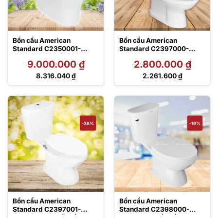
Bồn cầu American
Bồn cầu American
Standard C2350001-
Standard C2397000-
1MAS2B – 1 khối
1M15B – 2 khối, nhỏ gọn
9.000.000
₫
2.800.000
₫
Giá
Giá
8.316.040
₫
2.261.600
₫
gốc
gốc
Giá
Giá
là:
là:
hiện
hiện
9.000.000 ₫.
2.800.000 ₫.
tại
tại
là:
là:
8.316.040 ₫.
2.261.600 ₫.
-38%
-19%
Bồn cầu American
Bồn cầu American
Standard C2397001-
Standard C2398000-
1MAS2B – 2 khối, nắp rửa
1M15B – 2 khối, nắp