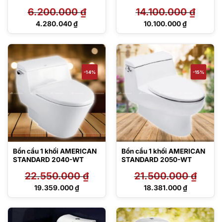
VF-1858COZY
6.200.000
₫
14.100.000
₫
Giá
Giá
4.280.040
₫
10.100.000
₫
gốc
gốc
Giá
Giá
là:
là:
hiện
hiện
6.200.000 ₫.
14.100.000 ₫.
tại
tại
là:
là:
4.280.040 ₫.
10.100.000 ₫.
-14%
-15%
Bồn cầu 1 khối AMERICAN
Bồn cầu 1 khối AMERICAN
STANDARD 2040-WT
STANDARD 2050-WT
22.550.000
₫
21.500.000
₫
Giá
Giá
19.359.000
₫
18.381.000
₫
gốc
gốc
Giá
Giá
là:
là:
hiện
hiện
22.550.000 ₫.
21.500.000 ₫.
tại
tại
là:
là: