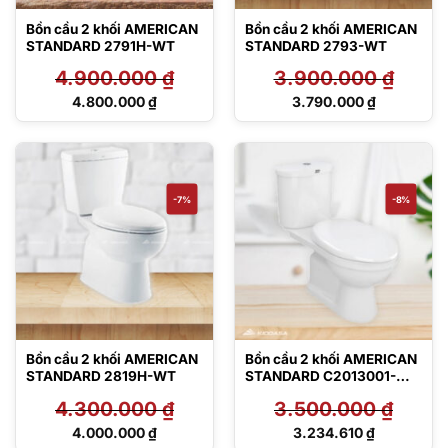
Bồn cầu 2 khối AMERICAN
Bồn cầu 2 khối AMERICAN
STANDARD 2791H-WT
STANDARD 2793-WT
4.900.000
₫
3.900.000
₫
Giá
Giá
4.800.000
₫
3.790.000
₫
gốc
gốc
Giá
Giá
là:
là:
hiện
hiện
4.900.000 ₫.
3.900.000 ₫.
tại
tại
là:
là:
4.800.000 ₫.
3.790.000 ₫.
-7%
-8%
Bồn cầu 2 khối AMERICAN
Bồn cầu 2 khối AMERICAN
STANDARD 2819H-WT
STANDARD C2013001-
1M15B
4.300.000
₫
3.500.000
₫
Giá
Giá
4.000.000
₫
3.234.610
₫
gốc
gốc