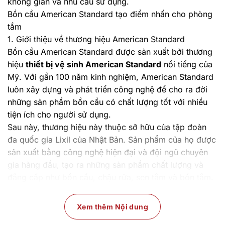
không gian và nhu cầu sử dụng.
Bồn cầu American Standard tạo điểm nhấn cho phòng
tắm
1. Giới thiệu về thương hiệu American Standard
Bồn cầu American Standard được sản xuất bởi thương
hiệu
thiết bị vệ sinh American Standard
nổi tiếng của
Mỹ. Với gần 100 năm kinh nghiệm, American Standard
luôn xây dựng và phát triển công nghệ để cho ra đời
những sản phẩm bồn cầu có chất lượng tốt với nhiều
tiện ích cho người sử dụng.
Sau này, thương hiệu này thuộc sở hữu của tập đoàn
đa quốc gia Lixil của Nhật Bản. Sản phẩm của họ được
sản xuất bằng công nghệ hiện đại và đội ngũ chuyên
gia hàng đầu, tạo ra những sản phẩm chất lượng và
đẳng cấp như bồn cầu, chậu rửa, sen tắm và bồn tắm.
Hãng hiện có nhà máy sản xuất tại Việt Nam, được gọi
là American Standard Việt Nam. Thương hiệu này đã
Xem thêm Nội dung
thu hút sự quan tâm của nhiều khách hàng tại Việt