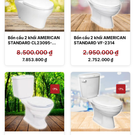
Bồn cầu 2 khối AMERICAN
Bồn cầu 2 khối AMERICAN
STANDARD CL23095-
STANDARD VF-2314
6DACTCB
8.500.000
₫
2.950.000
₫
Giá
Giá
7.853.800
₫
2.752.000
₫
gốc
gốc
Giá
Giá
là:
là:
hiện
hiện
8.500.000 ₫.
2.950.000 ₫.
tại
tại
là:
là:
7.853.800 ₫.
2.752.000 ₫.
-7%
-7%