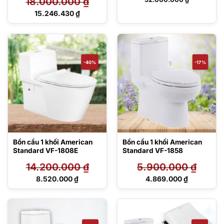
18.000.000
₫
Giá
15.246.430
₫
gốc
Giá
là:
hiện
18.000.000 ₫.
tại
là:
15.246.430 ₫.
-40%
-17%
Bồn cầu 1 khối American
Bồn cầu 1 khối American
Standard VF-1808E
Standard VF-1858
14.200.000
₫
5.900.000
₫
Giá
Giá
8.520.000
₫
4.869.000
₫
gốc
gốc
Giá
Giá
là:
là:
hiện
hiện
14.200.000 ₫.
5.900.000 ₫.
tại
tại
là:
là:
8.520.000 ₫.
4.869.000 ₫.