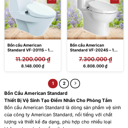
Bồn cầu American
Bồn cầu American
Standard VF-2011S – 1
Standard VF-2024S – 1
khối, nắp rửa lạnh
khối, nắp êm
11.200.000
₫
7.300.000
₫
Giá
Giá
8.148.000
₫
6.808.000
₫
gốc
gốc
Giá
Giá
là:
là:
hiện
hiện
11.200.000 ₫.
7.300.000 ₫.
tại
tại
1
2
là:
là:
8.148.000 ₫.
6.808.000 ₫.
Bồn Cầu American Standard
Thiết Bị Vệ Sinh Tạo Điểm Nhấn Cho Phòng Tắm
Bồn cầu American Standard là dòng sản phẩm vệ sinh
của công ty American Standard, nổi tiếng với chất
lượng và thiết kế đa dạng, phù hợp cho nhiều loại