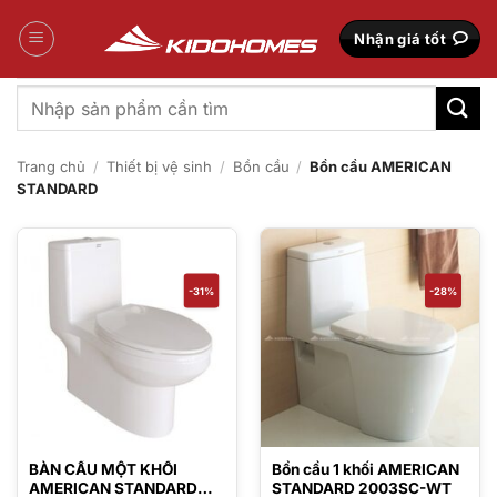
Bỏ
qua
Nhận giá tốt
nội
dung
Tìm
kiếm:
Trang chủ
/
Thiết bị vệ sinh
/
Bồn cầu
/
Bồn cầu AMERICAN
STANDARD
-31%
-28%
BÀN CẦU MỘT KHỐI
Bồn cầu 1 khối AMERICAN
AMERICAN STANDARD
STANDARD 2003SC-WT