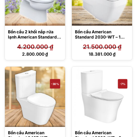
Bồn cầu 2 khối nắp rửa
Bồn cầu American
lạnh American Standard
Standard 2030-WT – 1
VF-2797S
khối, nắp êm
4.200.000
₫
21.500.000
₫
Giá
Giá
2.800.000
₫
18.381.000
₫
gốc
gốc
Giá
Giá
là:
là:
hiện
hiện
4.200.000 ₫.
21.500.000 ₫.
tại
tại
là:
là:
2.800.000 ₫.
18.381.000 ₫.
-30%
-7%
Bồn cầu American
Bồn cầu American