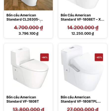
Bồn cầu American
Bồn Cầu American
Standard CL26305-
Standard VF-1808ET – Xả
6DACTST – 2 khối, nắp êm
Xoáy
4.700.000
₫
14.200.000
₫
Giá
Giá
3.796.100
₫
12.250.000
₫
gốc
gốc
Giá
Giá
là:
là:
hiện
hiện
4.700.000 ₫.
14.200.000 ₫.
tại
tại
là:
là:
3.796.100 ₫.
12.250.000 ₫.
-44%
-45%
Bồn cầu American
Bồn cầu American
Standard VF-1808T
Standard VF-1808TPL
kèm nắp rửa điện tử WP-
13.800.000
₫
27.000.000
₫
7SL1