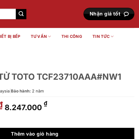
Nhận giá tốt
IẾT BỊ BẾP
TƯ VẤN
THI CÔNG
TIN TỨC
 TỬ TOTO TCF23710AAA#NW1
aysia
|
Bảo hành:
2 năm
Giá
Giá
₫
₫
8.247.000
gốc
hiện
là:
tại
23710AAA#NW1 số lượng
11.782.000 ₫.
là:
8.247.000 ₫.
Thêm vào giỏ hàng