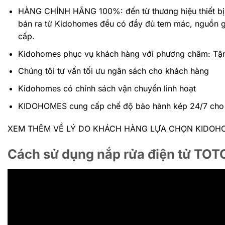
HÀNG CHÍNH HÃNG 100%: đến
từ thương hiệu thiết b
bán ra từ Kidohomes đều có đầy đủ tem mác, nguồn gố
cấp.
Kidohomes phục vụ khách hàng với phương châm: Tậ
Chúng tôi tư vấn tối ưu ngân sách cho khách hàng
Kidohomes có chính sách vận chuyển linh hoạt
KIDOHOMES cung cấp chế độ bảo hành kép 24/7 cho k
XEM THÊM VỀ LÝ DO KHÁCH HÀNG LỰA CHỌN KIDO
Cách sử dụng nắp rửa điện tử T