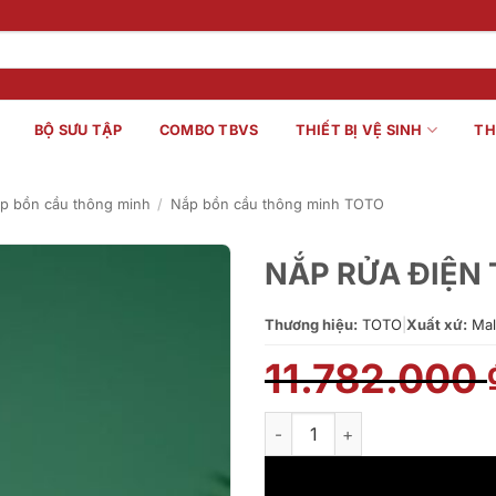
BỘ SƯU TẬP
COMBO TBVS
THIẾT BỊ VỆ SINH
TH
p bồn cầu thông minh
/
Nắp bồn cầu thông minh TOTO
NẮP RỬA ĐIỆN
Thương hiệu:
TOTO
|
Xuất xứ:
Mal
11.782.000
NẮP RỬA ĐIỆN TỬ TOTO TCF