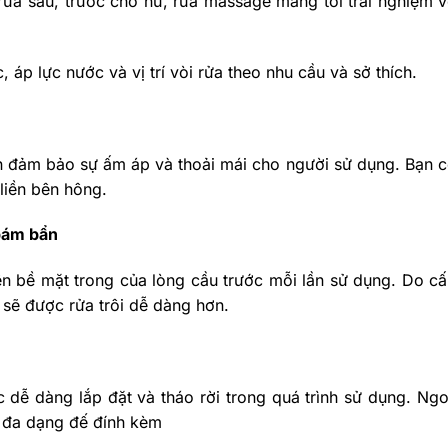
rửa sau, trước cho nữ, rửa massage mang tới trải nghiệm v
 áp lực nước và vị trí vòi rửa theo nhu cầu và sở thích.
ôn đảm bảo sự ấm áp và thoải mái cho người sử dụng. Bạn c
liền bên hông.
bám bẩn
 bề mặt trong của lòng cầu trước mỗi lần sử dụng. Do cấ
 sẽ được rửa trôi dễ dàng hơn.
ễ dàng lắp đặt và tháo rời trong quá trình sử dụng. Ngo
ó đa dạng đế đính kèm