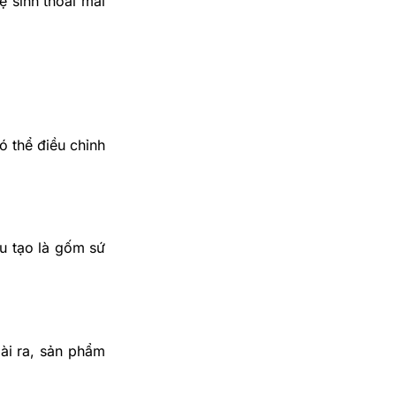
ệ sinh thoải mái
ó thể điều chỉnh
u tạo là gốm sứ
ài ra, sản phẩm