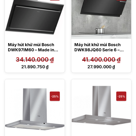
Máy hút khử mùi Bosch
Máy hút khử mùi Bosch
DWK97IM60 – Made in
DWK98JQ60 Serie 6 –
Germany
Made in Germany
34.140.000
₫
41.400.000
₫
Giá
Giá
21.890.750
₫
27.990.000
₫
gốc
gốc
Giá
Giá
là:
là:
hiện
hiện
34.140.000 ₫.
41.400.000 ₫.
tại
tại
là:
là:
21.890.750 ₫.
27.990.000 ₫.
-25%
-25%