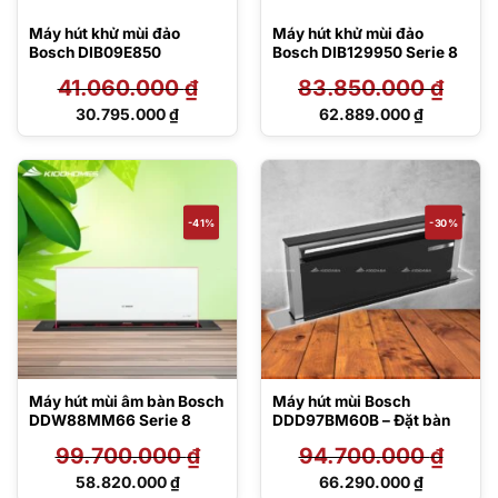
Máy hút khử mùi đảo
Máy hút khử mùi đảo
Bosch DIB09E850
Bosch DIB129950 Serie 8
41.060.000
₫
83.850.000
₫
Giá
Giá
30.795.000
₫
62.889.000
₫
gốc
gốc
Giá
Giá
là:
là:
hiện
hiện
41.060.000 ₫.
83.850.000 ₫.
tại
tại
là:
là:
30.795.000 ₫.
62.889.000 ₫.
-41%
-30%
Máy hút mùi âm bàn Bosch
Máy hút mùi Bosch
DDW88MM66 Serie 8
DDD97BM60B – Đặt bàn
99.700.000
₫
94.700.000
₫
Giá
Giá
58.820.000
₫
66.290.000
₫
gốc
gốc