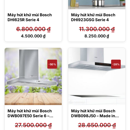
Máy hút khử mùi Bosch
Máy hút khử mùi Bosch
DHI625R Serie 4
DHI923GSG Serie 4
6.800.000
₫
11.300.000
₫
Giá
Giá
4.500.000
₫
8.250.000
₫
gốc
gốc
Giá
Giá
là:
là:
hiện
hiện
6.800.000 ₫.
11.300.000 ₫.
tại
tại
là:
là:
4.500.000 ₫.
8.250.000 ₫.
-50%
-28%
Máy hút khử mùi Bosch
Máy hút khử mùi Bosch
DWB097E50 Serie 6 –
DWB098J50 – Made in
Made in Germany
Germany
27.500.000
₫
28.650.000
₫