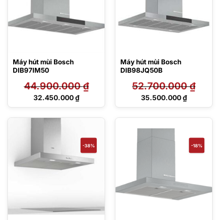
Máy hút mùi Bosch
Máy hút mùi Bosch
DIB97IM50
DIB98JQ50B
44.900.000
₫
52.700.000
₫
Giá
Giá
32.450.000
₫
35.500.000
₫
gốc
gốc
Giá
Giá
là:
là:
hiện
hiện
44.900.000 ₫.
52.700.000 ₫.
tại
tại
là:
là:
32.450.000 ₫.
35.500.000 ₫.
-38%
-18%