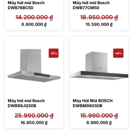
Máy hút mùi Bosch
Máy hút mùi Bosch
DWB76BC50
DWB77CM50
14.200.000
₫
18.950.000
₫
Giá
Giá
8.800.000
₫
15.590.000
₫
gốc
gốc
Giá
Giá
là:
là:
hiện
hiện
14.200.000 ₫.
18.950.000 ₫.
tại
tại
là:
là:
8.800.000 ₫.
15.590.000 ₫.
-35%
-44%
Máy hút mùi Bosch
Máy Hút Mùi BOSCH
DWB98JQ50B
DWBM98G50B
25.990.000
₫
15.990.000
₫
Giá
Giá
16.850.000
₫
8.990.000
₫
gốc
gốc
Giá
Giá
là:
là:
hiện
hiện