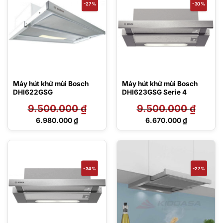
-27%
-30%
Máy hút khử mùi Bosch
Máy hút khử mùi Bosch
DHI622GSG
DHI623GSG Serie 4
9.500.000
₫
9.500.000
₫
Giá
Giá
6.980.000
₫
6.670.000
₫
gốc
gốc
Giá
Giá
là:
là:
hiện
hiện
9.500.000 ₫.
9.500.000 ₫.
tại
tại
là:
là:
6.980.000 ₫.
6.670.000 ₫.
-34%
-27%