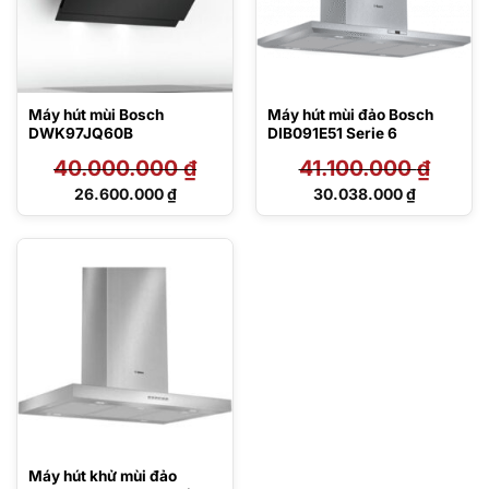
Máy hút mùi Bosch
Máy hút mùi đảo Bosch
DWK97JQ60B
DIB091E51 Serie 6
40.000.000
₫
41.100.000
₫
Giá
Giá
26.600.000
₫
30.038.000
₫
gốc
gốc
Giá
Giá
là:
là:
hiện
hiện
40.000.000 ₫.
41.100.000 ₫.
tại
tại
là:
là:
26.600.000 ₫.
30.038.000 ₫.
Máy hút khử mùi đảo