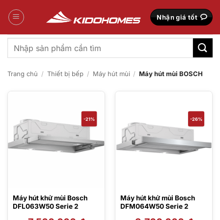
Bỏ
qua
Nhận giá tốt
nội
dung
Tìm
kiếm:
Trang chủ
/
Thiết bị bếp
/
Máy hút mùi
/
Máy hút mùi BOSCH
-21%
-26%
Máy hút khử mùi Bosch
Máy hút khử mùi Bosch
DFL063W50 Serie 2
DFM064W50 Serie 2