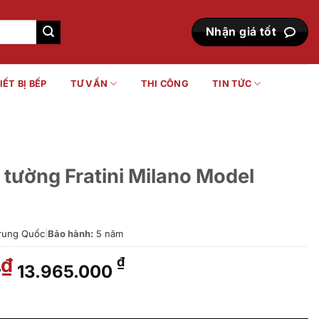
Nhận giá tốt
IẾT BỊ BẾP
TƯ VẤN
THI CÔNG
TIN TỨC
tường Fratini Milano Model
rung Quốc
|
Bảo hành:
5 năm
0
Giá
Giá
₫
₫
13.965.000
gốc
hiện
là:
tại
 Milano Model 39050611BK số lượng
19.950.000 ₫.
là: