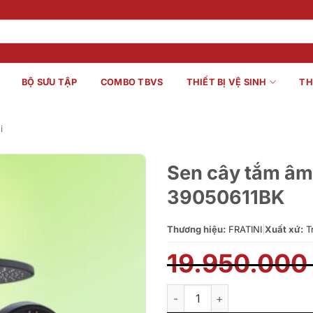
BỘ SƯU TẬP
COMBO TBVS
THIẾT BỊ VỆ SINH
TH
i
Sen cây tắm âm 
39050611BK
Thương hiệu:
FRATINI
|
Xuất xứ:
T
19.950.00
Sen cây tắm âm tường Fratini