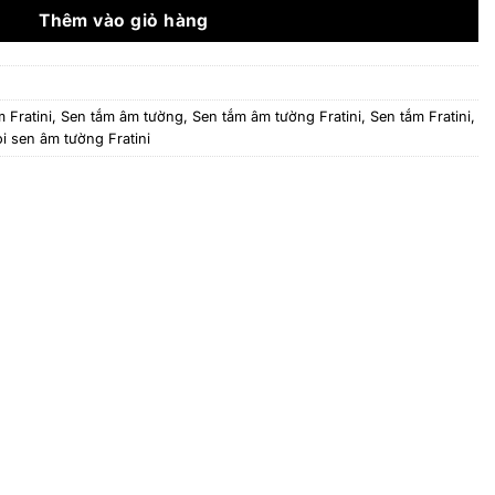
13.965.000 ₫.
Thêm vào giỏ hàng
 Fratini
,
Sen tắm âm tường
,
Sen tắm âm tường Fratini
,
Sen tắm Fratini
,
i sen âm tường Fratini