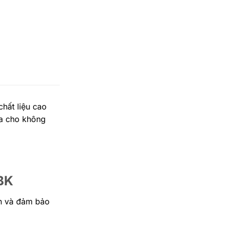
chất liệu cao
đa cho không
BK
n và đảm bảo