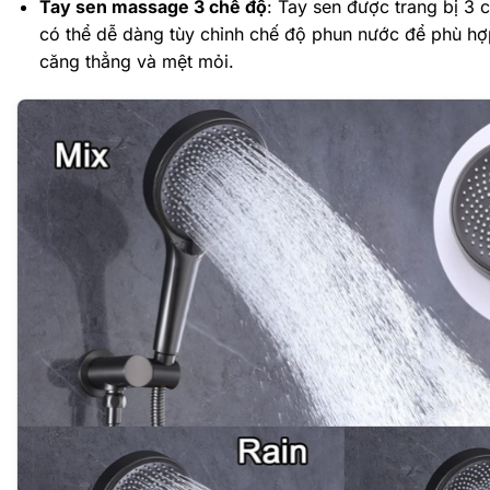
Tay sen massage 3 chế độ
: Tay sen được trang bị 3 
có thể dễ dàng tùy chỉnh chế độ phun nước để phù hợ
căng thẳng và mệt mỏi.