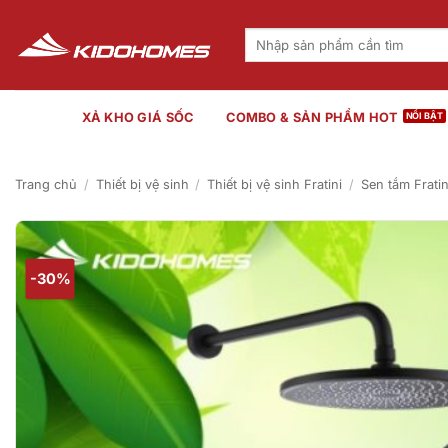
Bỏ
qua
Tìm
kiếm:
nội
dung
XẢ KHO GIÁ SỐC
COMBO & SẢN PHẨM HOT
Trang chủ
/
Thiết bị vệ sinh
/
Thiết bị vệ sinh Fratini
/
Sen tắm Fratin
-30%