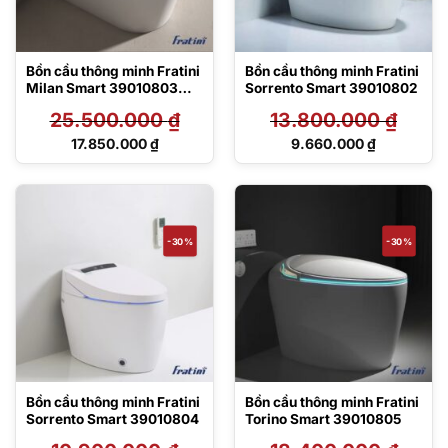
Bồn cầu thông minh Fratini
Bồn cầu thông minh Fratini
Milan Smart 39010803
Sorrento Smart 39010802
Luxury
25.500.000
₫
13.800.000
₫
Giá
Giá
17.850.000
₫
9.660.000
₫
gốc
gốc
Giá
Giá
là:
là:
hiện
hiện
25.500.000 ₫.
13.800.000 ₫.
tại
tại
là:
là:
17.850.000 ₫.
9.660.000 ₫.
-30%
-30%
Bồn cầu thông minh Fratini
Bồn cầu thông minh Fratini
Sorrento Smart 39010804
Torino Smart 39010805