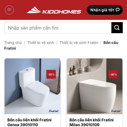
Bỏ
qua
Nhận giá tốt
nội
dung
Tìm
kiếm:
Trang chủ
/
Thiết bị vệ sinh
/
Thiết bị vệ sinh Fratini
/
Bồn cầu
Fratini
-20%
-30%
Bồn cầu liền khối Fratini
Bồn cầu liền khối Fratini
Genoa 39010110
Milan 39010109