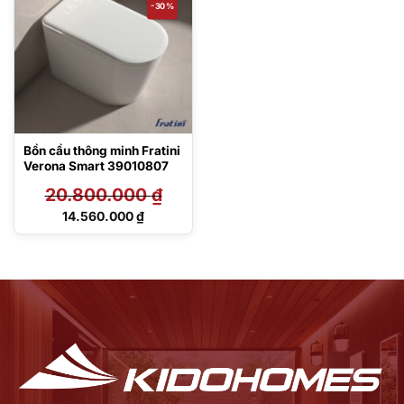
-30%
Bồn cầu thông minh Fratini
Verona Smart 39010807
20.800.000
₫
Giá
14.560.000
₫
gốc
Giá
là:
hiện
20.800.000 ₫.
tại
là:
14.560.000 ₫.