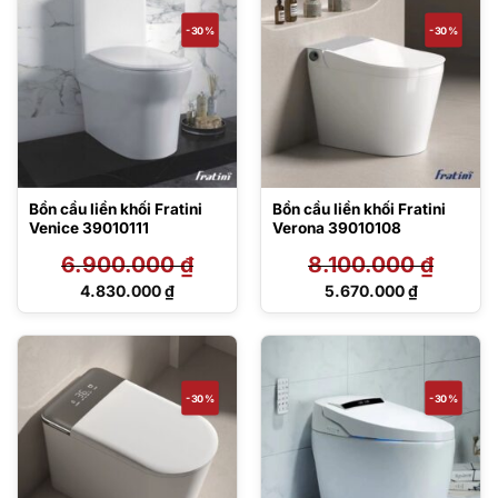
2.695.000 ₫.
4.410.000 ₫.
-30%
-30%
Bồn cầu liền khối Fratini
Bồn cầu liền khối Fratini
Venice 39010111
Verona 39010108
6.900.000
₫
8.100.000
₫
Giá
Giá
4.830.000
₫
5.670.000
₫
gốc
gốc
Giá
Giá
là:
là:
hiện
hiện
6.900.000 ₫.
8.100.000 ₫.
tại
tại
là:
là:
4.830.000 ₫.
5.670.000 ₫.
-30%
-30%