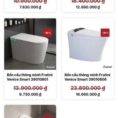
10.900.000
₫
18.400.000
₫
Giá
Giá
7.630.000
₫
12.880.000
₫
gốc
gốc
Giá
Giá
là:
là:
hiện
hiện
10.900.000 ₫.
18.400.000 ₫.
tại
tại
là:
là:
7.630.000 ₫.
12.880.000 ₫.
-30%
-30%
Bồn cầu thông minh Fratini
Bồn cầu thông minh Fratini
Venice Smart 39010801
Venice Smart 39010806
13.900.000
₫
23.800.000
₫
Giá
Giá
9.730.000
₫
16.660.000
₫
gốc
gốc
Giá
Giá
là:
là:
hiện
hiện
13.900.000 ₫.
23.800.000 ₫.
tại
tại
là:
là:
9.730.000 ₫.
16.660.000 ₫.