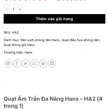
gốc
hiện
là:
tại
Quạt Âm Trần Đa Năng Hans – HA2 (4 trong 1) số lượng
3.550.000 ₫.
là:
2.950.
Thêm vào giỏ hàng
SKU:
HA2
Danh mục:
Đèn sưởi phòng tắm Hans
,
Quạt điều hoà phòng tắm
,
Quạt thông gió Hans
Thương hiệu:
Hans
Quạt Âm Trần Đa Năng Hans – HA2 (4
trong 1)