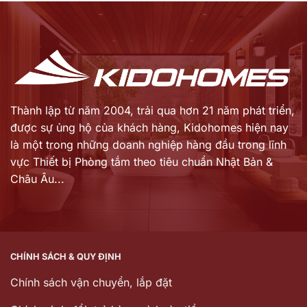
2.950.000 ₫.
1.140.000 ₫.
tại
tại
là:
là:
2.510.000 ₫.
969.000 ₫.
Thành lập từ năm 2004, trải qua hơn 21 năm phát triển,
được sự ủng hộ của khách hàng,
Kidohomes hiện nay
là một trong những doanh nghiệp hàng đầu trong lĩnh
vực Thiết bị Phòng tắm theo tiêu chuẩn Nhật Bản &
Châu Âu...
CHÍNH SÁCH & QUY ĐỊNH
Chính sách vận chuyển, lắp đặt