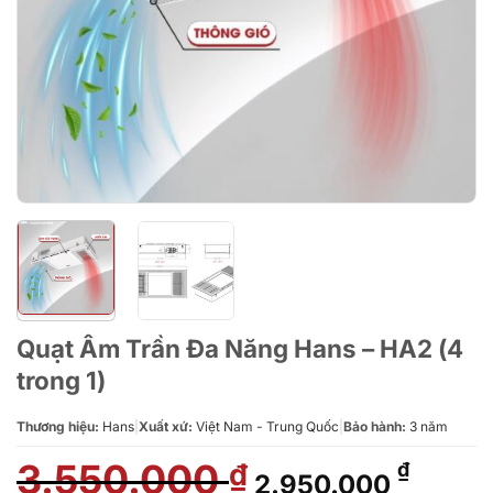
Quạt Âm Trần Đa Năng Hans – HA2 (4
trong 1)
Thương hiệu:
Hans
|
Xuất xứ:
Việt Nam - Trung Quốc
|
Bảo hành:
3 năm
3.550.000
Giá
Giá
₫
₫
2.950.000