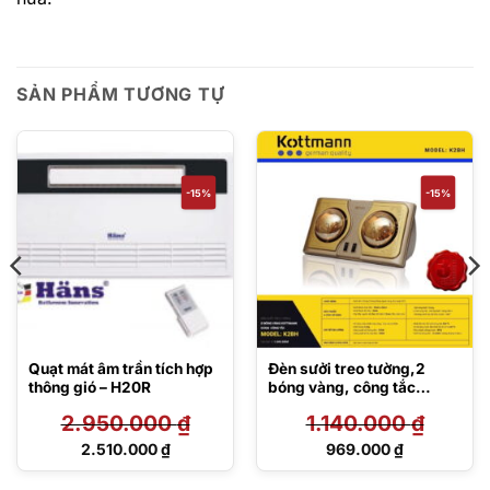
SẢN PHẨM TƯƠNG TỰ
-15%
-15%
Quạt mát âm trần tích hợp
Đèn sưởi treo tường,2
thông gió – H20R
bóng vàng, công tắc
Kottmann K2BH/Q
2.950.000
₫
1.140.000
₫
Giá
Giá
2.510.000
₫
969.000
₫
gốc
gốc
Giá
Giá
là:
là:
hiện
hiện