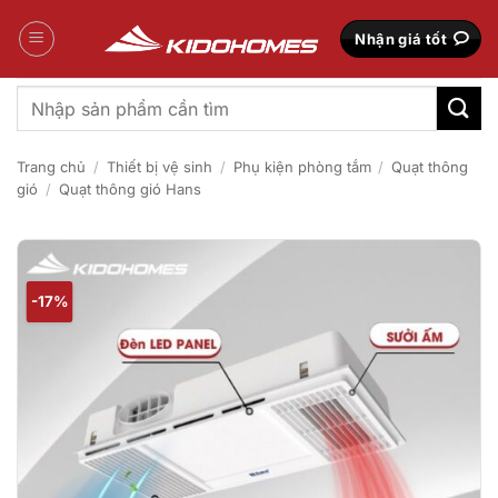
Bỏ
qua
Nhận giá tốt
nội
dung
Tìm
kiếm:
Trang chủ
/
Thiết bị vệ sinh
/
Phụ kiện phòng tắm
/
Quạt thông
gió
/
Quạt thông gió Hans
-17%