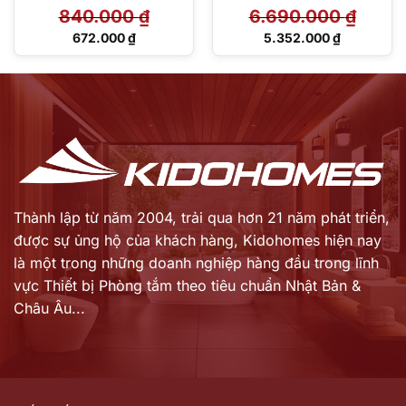
FV-15TGU1 (FV-15TGU6)
840.000
₫
6.690.000
₫
Giá
Giá
672.000
₫
5.352.000
₫
gốc
gốc
Giá
Giá
là:
là:
hiện
hiện
840.000 ₫.
6.690.000 ₫.
tại
tại
là:
là:
672.000 ₫.
5.352.000 ₫.
Thành lập từ năm 2004, trải qua hơn 21 năm phát triển,
được sự ủng hộ của khách hàng,
Kidohomes hiện nay
là một trong những doanh nghiệp hàng đầu trong lĩnh
vực Thiết bị Phòng tắm theo tiêu chuẩn Nhật Bản &
Châu Âu...