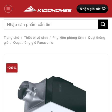
Bỏ
qua
Nhận giá tốt
nội
dung
Tìm
kiếm:
Trang chủ
/
Thiết bị vệ sinh
/
Phụ kiện phòng tắm
/
Quạt thông
gió
/
Quạt thông gió Panasonic
-20%