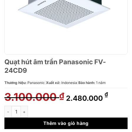
Quạt hút âm trần Panasonic FV-
24CD9
Thương hiệu:
Panasonic
|
Xuất xứ:
Indonesia
|
Bảo hành:
1 năm
3.100.000
Giá
Giá
₫
₫
2.480.000
gốc
hiện
là:
tại
Quạt hút âm trần Panasonic FV-24CD9 số lượng
3.100.000 ₫.
là:
2.480.
Thêm vào giỏ hàng