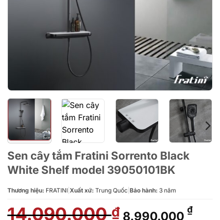
Sen cây tắm Fratini Sorrento Black
White Shelf model 39050101BK
Thương hiệu:
FRATINI
|
Xuất xứ:
Trung Quốc
|
Bảo hành:
3 năm
14.090.000
Giá
Giá
₫
₫
8.990.000