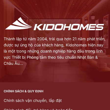
6.026.000 ₫.
7.450.000 ₫.
tại
tại
là:
là:
4.820.800 ₫.
5.960.000 ₫.
Thành lập từ năm 2004, trải qua hơn 21 năm phát triển,
được sự ủng hộ của khách hàng,
Kidohomes hiện nay
là một trong những doanh nghiệp hàng đầu trong lĩnh
vực Thiết bị Phòng tắm theo tiêu chuẩn Nhật Bản &
Châu Âu...
CHÍNH SÁCH & QUY ĐỊNH
Chính sách vận chuyển, lắp đặt