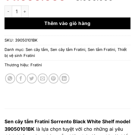
gốc
hiện
là:
tại
Sen cây tắm Fratini Sorrento Black White Shelf model 390501
14.090.000 ₫.
là:
8.99
Thêm vào giỏ hàng
SKU:
39050101BK
Danh mục:
Sen cây tắm
,
Sen cây tắm Fratini
,
Sen tắm Fratini
,
Thiết
bị vệ sinh Fratini
Thương hiệu:
Fratini
Sen cây tắm Fratini Sorrento Black White Shelf model
39050101BK
là lựa chọn tuyệt vời cho những ai yêu