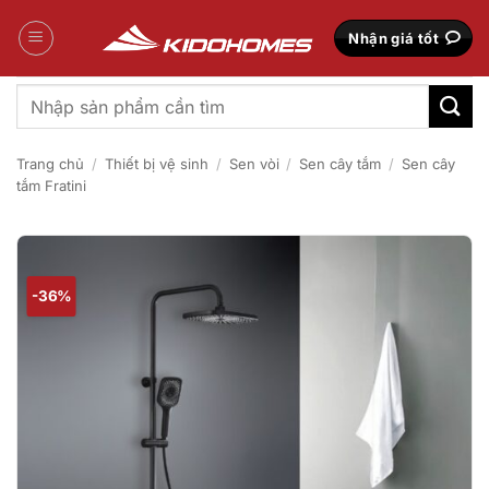
Bỏ
qua
Nhận giá tốt
nội
dung
Tìm
kiếm:
Trang chủ
/
Thiết bị vệ sinh
/
Sen vòi
/
Sen cây tắm
/
Sen cây
tắm Fratini
-36%