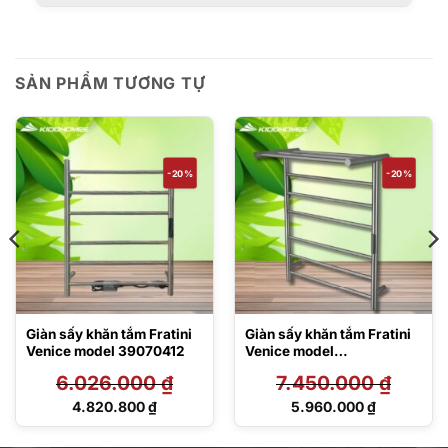
SẢN PHẨM TƯƠNG TỰ
-20%
-20%
Giàn sấy khăn tắm Fratini
Giàn sấy khăn tắm Fratini
Venice model 39070412
Venice model
39070415GY Grey
6.026.000
₫
7.450.000
₫
Giá
Giá
4.820.800
₫
5.960.000
₫
gốc
gốc
Giá
Giá
là:
là:
hiện
hiện