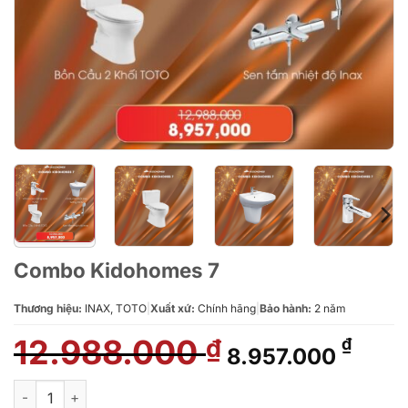
Combo Kidohomes 7
Thương hiệu:
INAX, TOTO
|
Xuất xứ:
Chính hãng
|
Bảo hành:
2 năm
12.988.000
Giá
Giá
₫
₫
8.957.000
gốc
hiện
là:
tại
Combo Kidohomes 7 số lượng