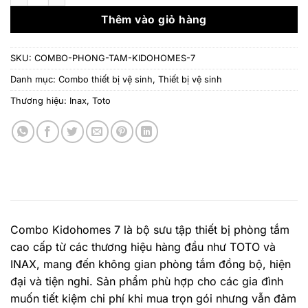
12.988.000 ₫.
là:
8.957
Thêm vào giỏ hàng
SKU:
COMBO-PHONG-TAM-KIDOHOMES-7
Danh mục:
Combo thiết bị vệ sinh
,
Thiết bị vệ sinh
Thương hiệu:
Inax
,
Toto
Combo Kidohomes 7 là bộ sưu tập thiết bị phòng tắm
cao cấp từ các thương hiệu hàng đầu như TOTO và
INAX, mang đến không gian phòng tắm đồng bộ, hiện
đại và tiện nghi. Sản phẩm phù hợp cho các gia đình
muốn tiết kiệm chi phí khi mua trọn gói nhưng vẫn đảm