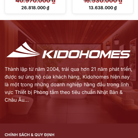
40.970.000
₫
16.530.000
₫
Giá
Giá
26.818.000
₫
13.638.000
₫
gốc
gốc
Giá
Giá
là:
là:
hiện
hiện
40.970.000 ₫.
16.530.000 ₫.
tại
tại
là:
là:
26.818.000 ₫.
13.638.000 ₫.
Thành lập từ năm 2004, trải qua hơn 21 năm phát triển,
được sự ủng hộ của khách hàng,
Kidohomes hiện nay
là một trong những doanh nghiệp hàng đầu trong lĩnh
vực Thiết bị Phòng tắm theo tiêu chuẩn Nhật Bản &
Châu Âu...
CHÍNH SÁCH & QUY ĐỊNH