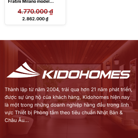
Fratini Milano model
39050134
4.770.000
₫
Giá
2.862.000
₫
gốc
Giá
là:
hiện
4.770.000 ₫.
tại
là:
2.862.000 ₫.
Thành lập từ năm 2004, trải qua hơn 21 năm phát triển,
được sự ủng hộ của khách hàng,
Kidohomes hiện nay
là một trong những doanh nghiệp hàng đầu trong lĩnh
vực Thiết bị Phòng tắm theo tiêu chuẩn Nhật Bản &
Châu Âu...