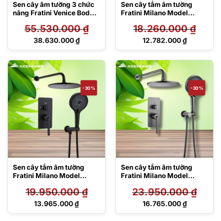
Sen cây âm tường 3 chức
Sen cây tắm âm tường
năng Fratini Venice Body
Fratini Milano Model
Massage model
39050610
55.530.000
₫
18.260.000
₫
39050609
Giá
Giá
38.630.000
₫
12.782.000
₫
gốc
gốc
Giá
Giá
là:
là:
hiện
hiện
55.530.000 ₫.
18.260.000 ₫.
tại
tại
là:
là:
38.630.000 ₫.
12.782.000 ₫.
-30%
-30%
Sen cây tắm âm tường
Sen cây tắm âm tường
Fratini Milano Model
Fratini Milano Model
39050611BK
39050612GY
19.950.000
₫
23.950.000
₫
Giá
Giá
13.965.000
₫
16.765.000
₫
gốc
gốc
Giá
Giá
là:
là:
hiện
hiện