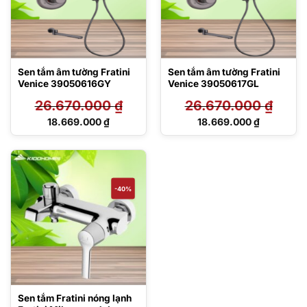
Sen tắm âm tường Fratini
Sen tắm âm tường Fratini
Venice 39050616GY
Venice 39050617GL
26.670.000
₫
26.670.000
₫
Giá
Giá
18.669.000
₫
18.669.000
₫
gốc
gốc
Giá
Giá
là:
là:
hiện
hiện
26.670.000 ₫.
26.670.000 ₫.
tại
tại
là:
là:
18.669.000 ₫.
18.669.000 ₫.
-40%
Sen tắm Fratini nóng lạnh