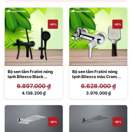
là:
là:
16.653.000 ₫.
18.669.000 ₫.
-40%
-40%
Bộ sen tắm Fratini nóng
Bộ sen tắm Fratini nóng
lạnh Bitexco Black
lạnh Bitexco màu Crom
39050133BK/39051437B
39050134/39051221/390
6.897.000
₫
6.628.000
₫
K
51324
Giá
Giá
4.138.200
₫
3.976.000
₫
gốc
gốc
Giá
Giá
là:
là:
hiện
hiện
6.897.000 ₫.
6.628.000 ₫.
tại
tại
là:
là:
4.138.200 ₫.
3.976.000 ₫.
-30%
-30%