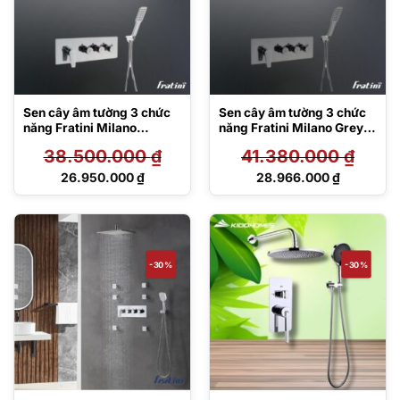
Sen cây âm tường 3 chức
Sen cây âm tường 3 chức
năng Fratini Milano
năng Fratini Milano Grey
Flowing Waterfall Model
Flowing waterfall Model
38.500.000
₫
41.380.000
₫
39050608
39050607GY
Giá
Giá
26.950.000
₫
28.966.000
₫
gốc
gốc
Giá
Giá
là:
là:
hiện
hiện
38.500.000 ₫.
41.380.000 ₫.
tại
tại
là:
là:
26.950.000 ₫.
28.966.000 ₫.
-30%
-30%